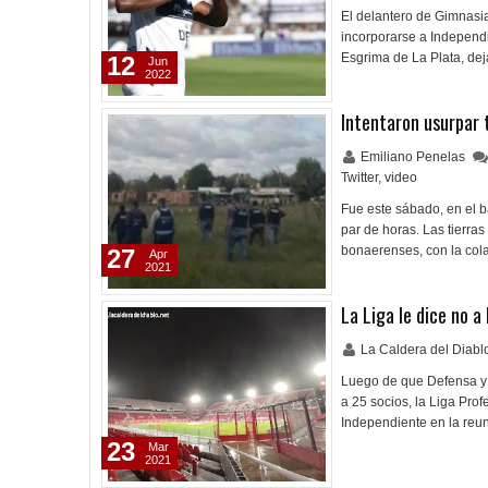
El delantero de Gimnasi
incorporarse a Independ
Esgrima de La Plata, dej
12
Jun
2022
Intentaron usurpar 
Emiliano Penelas
Twitter
,
video
Fue este sábado, en el ba
par de horas. Las tierra
bonaerenses, con la col
27
Apr
2021
La Liga le dice no a 
La Caldera del Diab
Luego de que Defensa y J
a 25 socios, la Liga Pro
Independiente en la reu
23
Mar
2021