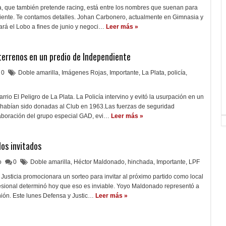
a, que también pretende racing, está entre los nombres que suenan para
iente. Te contamos detalles. Johan Carbonero, actualmente en Gimnasia y
ará el Lobo a fines de junio y negoci…
Leer más »
terrenos en un predio de Independiente
0
Doble amarilla
,
Imágenes Rojas
,
Importante
,
La Plata
,
policía
,
rrio El Peligro de La Plata. La Policía intervino y evitó la usurpación en un
s habían sido donadas al Club en 1963.Las fuerzas de seguridad
aboración del grupo especial GAD, evi…
Leer más »
los invitados
lo
0
Doble amarilla
,
Héctor Maldonado
,
hinchada
,
Importante
,
LPF
usticia promocionara un sorteo para invitar al próximo partido como local
fesional determinó hoy que eso es inviable. Yoyo Maldonado representó a
nión. Este lunes Defensa y Justic…
Leer más »