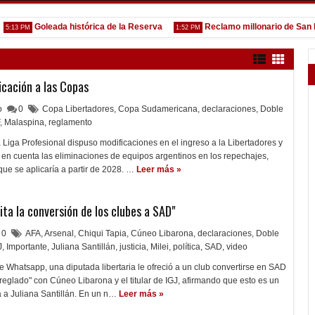
Goleada histórica de la Reserva
Reclamo millonario de San Martí
 PM
1:52 PM
icación a las Copas
lo
0
Copa Libertadores
,
Copa Sudamericana
,
declaraciones
,
Doble
,
Malaspina
,
reglamento
a Liga Profesional dispuso modificaciones en el ingreso a la Libertadores y
en cuenta las eliminaciones de equipos argentinos en los repechajes,
ue se aplicaría a partir de 2028. …
Leer más »
ita la conversión de los clubes a SAD"
0
AFA
,
Arsenal
,
Chiqui Tapia
,
Cúneo Libarona
,
declaraciones
,
Doble
J
,
Importante
,
Juliana Santillán
,
justicia
,
Milei
,
política
,
SAD
,
video
 Whatsapp, una diputada libertaria le ofreció a un club convertirse en SAD
reglado" con Cúneo Libarona y el titular de IGJ, afirmando que esto es un
 a Juliana Santillán. En un n…
Leer más »