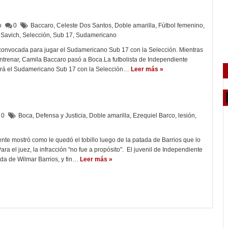
lo
0
Baccaro
,
Celeste Dos Santos
,
Doble amarilla
,
Fútbol femenino
,
Savich
,
Selección
,
Sub 17
,
Sudamericano
convocada para jugar el Sudamericano Sub 17 con la Selección. Mientras
ntrenar, Camila Baccaro pasó a Boca.La futbolista de Independiente
ará el Sudamericano Sub 17 con la Selección…
Leer más »
0
Boca
,
Defensa y Justicia
,
Doble amarilla
,
Ezequiel Barco
,
lesión
,
nte mostró como le quedó el tobillo luego de la patada de Barrios que lo
a el juez, la infracción "no fue a propósito". El juvenil de Independiente
ada de Wilmar Barrios, y fin…
Leer más »