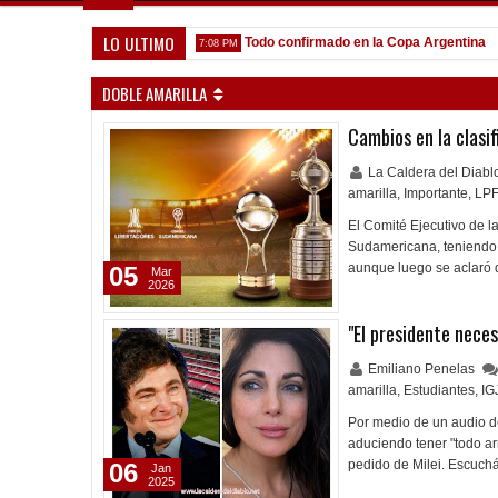
LO ULTIMO
 que venga gente nueva"
Todo confirmado en la Copa Argentina
7:08 PM
5:13
DOBLE AMARILLA
Cambios en la clasif
La Caldera del Diab
amarilla
,
Importante
,
LPF
El Comité Ejecutivo de l
Sudamericana, teniendo 
aunque luego se aclaró q
05
Mar
2026
"El presidente neces
Emiliano Penelas
amarilla
,
Estudiantes
,
IG
Por medio de un audio de
aduciendo tener "todo ar
pedido de Milei. Escuchá
06
Jan
2025