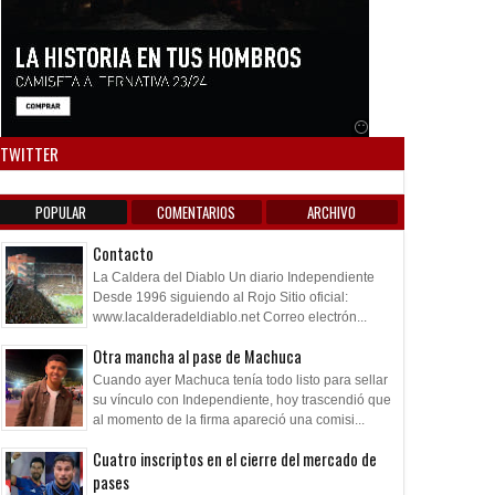
Anuncio SOICOS
TWITTER
POPULAR
COMENTARIOS
ARCHIVO
Contacto
La Caldera del Diablo Un diario Independiente
Desde 1996 siguiendo al Rojo Sitio oficial:
www.lacalderadeldiablo.net Correo electrón...
Otra mancha al pase de Machuca
Cuando ayer Machuca tenía todo listo para sellar
su vínculo con Independiente, hoy trascendió que
al momento de la firma apareció una comisi...
Cuatro inscriptos en el cierre del mercado de
pases