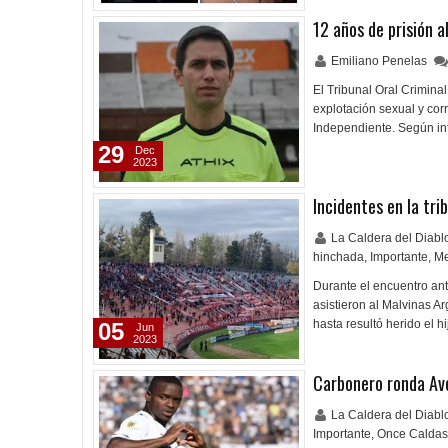
12 años de prisión a
Emiliano Penelas
El Tribunal Oral Crimina
explotación sexual y cor
Independiente. Según inf
29
Dec
2023
Incidentes en la tri
La Caldera del Diab
hinchada
,
Importante
,
M
Durante el encuentro an
asistieron al Malvinas Ar
hasta resultó herido el 
05
Jun
2023
Carbonero ronda Av
La Caldera del Diab
Importante
,
Once Caldas