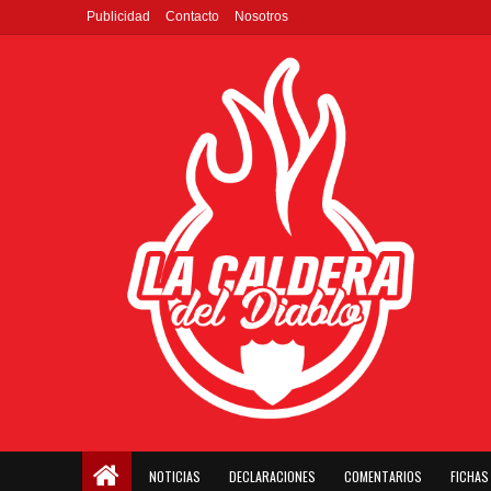
Publicidad
Contacto
Nosotros
NOTICIAS
DECLARACIONES
COMENTARIOS
FICHAS