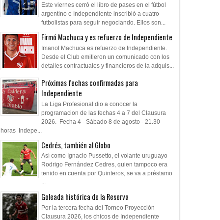
Este viernes cerró el libro de pases en el fútbol
argentino e Independiente inscribió a cuatro
futbolistas para seguir negociando. Ellos son...
Firmó Machuca y es refuerzo de Independiente
Imanol Machuca es refuerzo de Independiente.
Desde el Club emitieron un comunicado con los
detalles contractuales y financieros de la adquis...
Próximas fechas confirmadas para
Independiente
La Liga Profesional dio a conocer la
programacion de las fechas 4 a 7 del Clausura
2026. Fecha 4 - Sábado 8 de agosto - 21.30
horas Indepe...
Cedrés, también al Globo
Así como Ignacio Pussetto, el volante uruguayo
Rodrigo Fernández Cedres, quien tampoco era
tenido en cuenta por Quinteros, se va a préstamo
...
Goleada histórica de la Reserva
Por la tercera fecha del Torneo Proyección
Clausura 2026, los chicos de Independiente