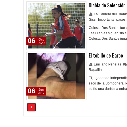
Diabla de Selección
La Caldera del Diab
Gissi
,
Importante
,
pases
,
Celeste Dos Santos fue 
Las Diablas siguen sin e
Celesta Dos Santos jug
06
Oct
2020
El tobillo de Barco
Emiliano Penelas
Rapallini
El jugador de Independie
sacó de la Bombonera. Par
sufrió una durísima entr
06
Jun
2017
1