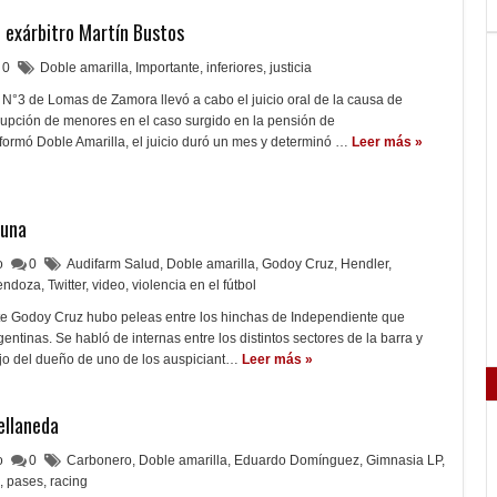
l exárbitro Martín Bustos
0
Doble amarilla
,
Importante
,
inferiores
,
justicia
l N°3 de Lomas de Zamora llevó a cabo el juicio oral de la causa de
rupción de menores en el caso surgido en la pensión de
ormó Doble Amarilla, el juicio duró un mes y determinó …
Leer más »
buna
lo
0
Audifarm Salud
,
Doble amarilla
,
Godoy Cruz
,
Hendler
,
endoza
,
Twitter
,
video
,
violencia en el fútbol
te Godoy Cruz hubo peleas entre los hinchas de Independiente que
gentinas. Se habló de internas entre los distintos sectores de la barra y
hijo del dueño de uno de los auspiciant…
Leer más »
ellaneda
lo
0
Carbonero
,
Doble amarilla
,
Eduardo Domínguez
,
Gimnasia LP
,
,
pases
,
racing