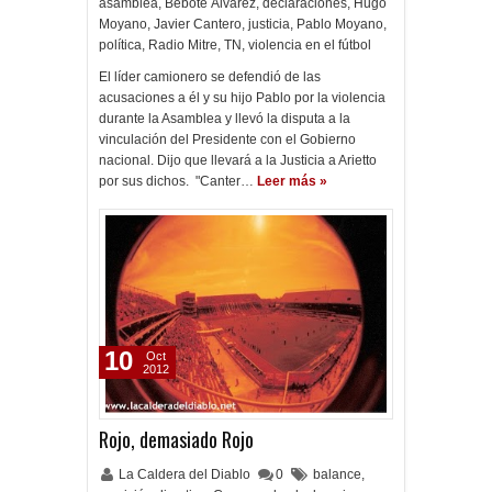
asamblea
,
Bebote Álvarez
,
declaraciones
,
Hugo
Moyano
,
Javier Cantero
,
justicia
,
Pablo Moyano
,
política
,
Radio Mitre
,
TN
,
violencia en el fútbol
El líder camionero se defendió de las
acusaciones a él y su hijo Pablo por la violencia
durante la Asamblea y llevó la disputa a la
vinculación del Presidente con el Gobierno
nacional. Dijo que llevará a la Justicia a Arietto
por sus dichos. "Canter…
Leer más »
10
Oct
2012
Rojo, demasiado Rojo
La Caldera del Diablo
0
balance
,