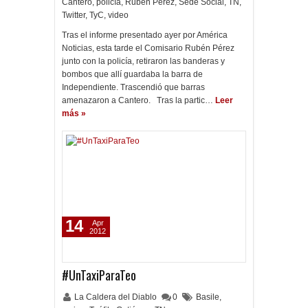
Cantero
,
policía
,
Rubén Pérez
,
Sede Social
,
TN
,
Twitter
,
TyC
,
video
Tras el informe presentado ayer por América
Noticias, esta tarde el Comisario Rubén Pérez
junto con la policía, retiraron las banderas y
bombos que allí guardaba la barra de
Independiente. Trascendió que barras
amenazaron a Cantero. Tras la partic…
Leer
más »
14
Apr
2012
#UnTaxiParaTeo
La Caldera del Diablo
0
Basile
,