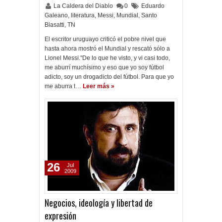
La Caldera del Diablo
0
Eduardo
Galeano
,
literatura
,
Messi
,
Mundial
,
Santo
Biasatti
,
TN
El escritor uruguayo criticó el pobre nivel que
hasta ahora mostró el Mundial y rescató sólo a
Lionel Messi."De lo que he visto, y vi casi todo,
me aburrí muchísimo y eso que yo soy fútbol
adicto, soy un drogadicto del fútbol. Para que yo
me aburra t…
Leer más »
26
Jul
2009
Negocios, ideología y libertad de
expresión