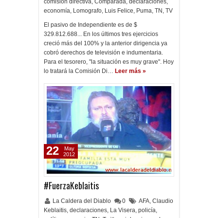
comisión directiva
,
Comparada
,
declaraciones
,
economía
,
Lomografo
,
Luis Felice
,
Puma
,
TN
,
TV
El pasivo de Independiente es de $
329.812.688... En los últimos tres ejercicios
creció más del 100% y la anterior dirigencia ya
cobró derechos de televisión e indumentaria.
Para el tesorero, "la situación es muy grave". Hoy
lo tratará la Comisión Di…
Leer más »
22
May
2012
#FuerzaKeblaitis
La Caldera del Diablo
0
AFA
,
Claudio
Keblaitis
,
declaraciones
,
La Visera
,
policía
,