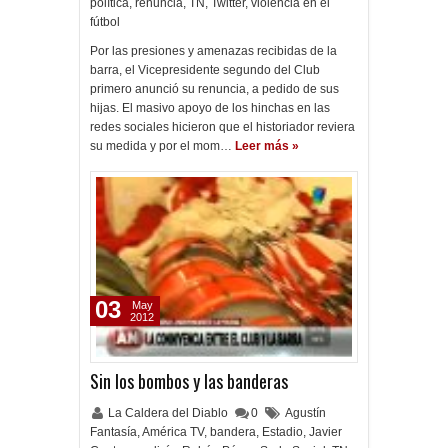
política
,
renuncia
,
TN
,
Twitter
,
violencia en el
fútbol
Por las presiones y amenazas recibidas de la
barra, el Vicepresidente segundo del Club
primero anunció su renuncia, a pedido de sus
hijas. El masivo apoyo de los hinchas en las
redes sociales hicieron que el historiador reviera
su medida y por el mom…
Leer más »
03
May
2012
Sin los bombos y las banderas
La Caldera del Diablo
0
Agustín
Fantasía
,
América TV
,
bandera
,
Estadio
,
Javier