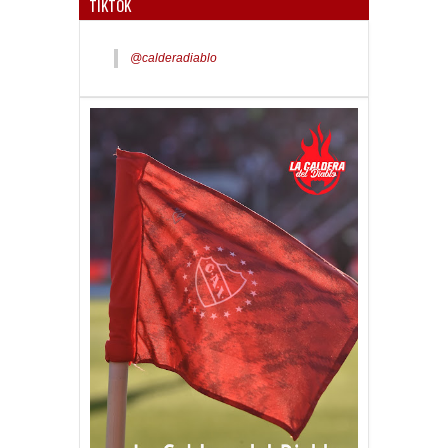
TIKTOK
@calderadiablo