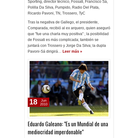
Sporting
,
director técnico
,
Fossati
,
Francisco Sá
,
Polilla Da Silva
,
Pumpido
,
Radio Del Plata
,
Ricardo Pavoni
,
TN
,
Trossero
,
TyC
Tras la negativa de Gallego, el presidente,
Comparada, recibió al ex arquero, quien aseguró
que "fue una charla muy positiva" ; la posibilidad
de Fossati es más complicada; también se
juntará con Trossero y Jorge Da Silva; la dupla
Pavoni-Sá dirigirá…
Leer más »
18
Jun
2010
Eduardo Galeano: "Es un Mundial de una
mediocridad imperdonable"