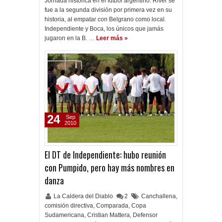
Jornada histórica en el fútbol argentino: River se
fue a la segunda división por primera vez en su
historia, al empatar con Belgrano como local.
Independiente y Boca, los únicos que jamás
jugaron en la B. …
Leer más »
24
Sep
2010
El DT de Independiente: hubo reunión
con Pumpido, pero hay más nombres en
danza
La Caldera del Diablo
2
Canchallena
,
comisión directiva
,
Comparada
,
Copa
Sudamericana
,
Cristian Mattera
,
Defensor