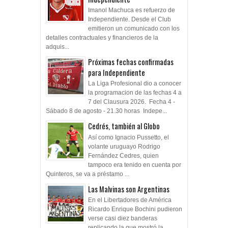
Imanol Machuca es refuerzo de
Independiente. Desde el Club
emitieron un comunicado con los
detalles contractuales y financieros de la
adquis...
Próximas fechas confirmadas
para Independiente
La Liga Profesional dio a conocer
la programacion de las fechas 4 a
7 del Clausura 2026. Fecha 4 -
Sábado 8 de agosto - 21.30 horas Indepe...
Cedrés, también al Globo
Así como Ignacio Pussetto, el
volante uruguayo Rodrigo
Fernández Cedres, quien
tampoco era tenido en cuenta por
Quinteros, se va a préstamo ...
Las Malvinas son Argentinas
En el Libertadores de América
Ricardo Enrique Bochini pudieron
verse casi diez banderas
replicando la que mostró la