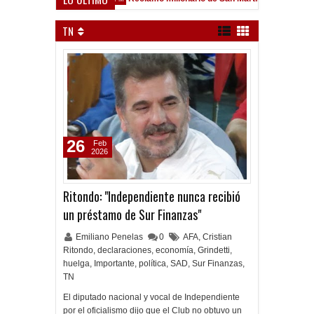
eld
TN
26
Feb
2026
Ritondo: "Independiente nunca recibió
un préstamo de Sur Finanzas"
Emiliano Penelas
0
AFA
,
Cristian
Ritondo
,
declaraciones
,
economía
,
Grindetti
,
huelga
,
Importante
,
política
,
SAD
,
Sur Finanzas
,
TN
El diputado nacional y vocal de Independiente
por el oficialismo dijo que el Club no obtuvo un