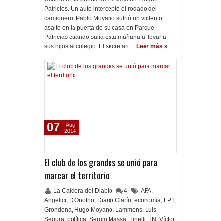
Patricios. Un auto interceptó el rodado del
camionero. Pablo Moyano sufrió un violento
asalto en la puerta de su casa en Parque
Patricias cuando salía esta mañana a llevar a
sus hijos al colegio. El secretari…
Leer más »
07
Aug
2014
El club de los grandes se unió para
marcar el territorio
La Caldera del Diablo
4
AFA
,
Angelici
,
D'Onofrio
,
Diario Clarín
,
economía
,
FPT
,
Grondona
,
Hugo Moyano
,
Lammens
,
Luis
Segura
,
política
,
Sergio Massa
,
Tinelli
,
TN
,
Víctor