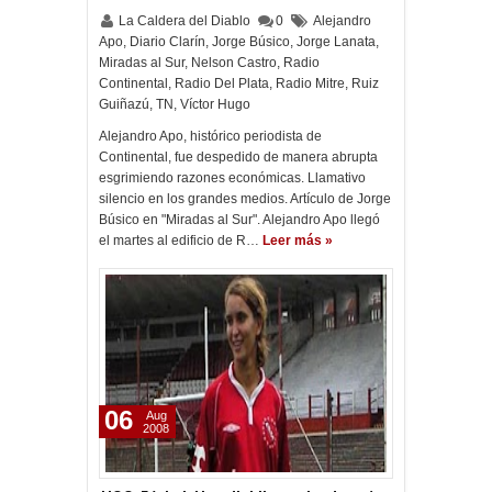
La Caldera del Diablo
0
Alejandro
Apo
,
Diario Clarín
,
Jorge Búsico
,
Jorge Lanata
,
Miradas al Sur
,
Nelson Castro
,
Radio
Continental
,
Radio Del Plata
,
Radio Mitre
,
Ruiz
Guiñazú
,
TN
,
Víctor Hugo
Alejandro Apo, histórico periodista de
Continental, fue despedido de manera abrupta
esgrimiendo razones económicas. Llamativo
silencio en los grandes medios. Artículo de Jorge
Búsico en "Miradas al Sur". Alejandro Apo llegó
el martes al edificio de R…
Leer más »
06
Aug
2008