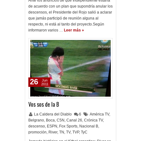
Ante los anuncios de que Independiente estaría
de acuerdo con un plan que supondría anular los
descensos, el Presidente del Rojo salió a aclarar
que jamás participó de reunión alguna al
respecto, ni está al tanto del proyecto.Según
informaron varios …
Leer más »
26
Jun
2011
Vos sos de la B
La Caldera del Diablo
6
América TV
,
Belgrano
,
Boca
,
C5N
,
Canal 26
,
Crónica TV
,
descenso
,
ESPN
,
Fox Sports
,
Nacional B
,
promoción
,
River
,
TN
,
TV
,
TVP
,
TyC