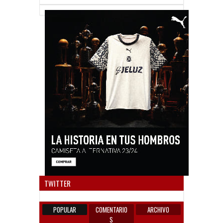
Anun
TWITTER
POPULAR
COMENTARIO
ARCHIVO
S