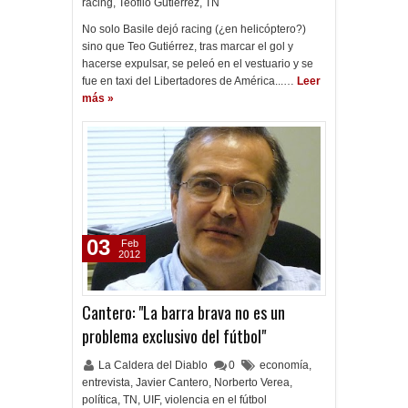
racing
,
Teófilo Gutiérrez
,
TN
No solo Basile dejó racing (¿en helicóptero?)
sino que Teo Gutiérrez, tras marcar el gol y
hacerse expulsar, se peleó en el vestuario y se
fue en taxi del Libertadores de América...…
Leer
más »
03
Feb
2012
Cantero: "La barra brava no es un
problema exclusivo del fútbol"
La Caldera del Diablo
0
economía
,
entrevista
,
Javier Cantero
,
Norberto Verea
,
política
,
TN
,
UIF
,
violencia en el fútbol