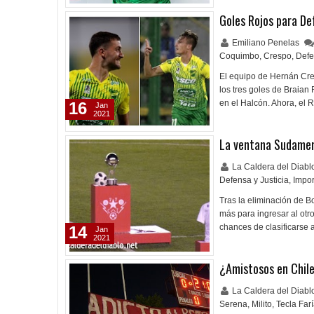
Goles Rojos para De
Emiliano Penelas
Coquimbo
,
Crespo
,
Defe
El equipo de Hernán Cres
los tres goles de Braia
en el Halcón. Ahora, e
16
Jan
2021
La ventana Sudame
La Caldera del Diab
Defensa y Justicia
,
Impor
Tras la eliminación de B
más para ingresar al otr
chances de clasificarse
14
Jan
2021
¿Amistosos en Chil
La Caldera del Diab
Serena
,
Milito
,
Tecla Far