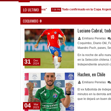
LO ULTIMO
ión y que venga gente nueva"
Todo confirmado en la Copa Argentina
7:08 PM
COQUIMBO
Luciano Cabral, tod
Emiliano Penelas
Coquimbo
,
Diario Olé
,
F
Maestro Puch
,
pases
,
Se
En la noche de año nuev
en la Selección chilena.
31
Dec
2024
Independiente anunció c
Hachen, en Chile
Emiliano Penelas
El ex futbolista de Inde
minutos en la derrota a
que le dejará un buen di
04
Mar
2023