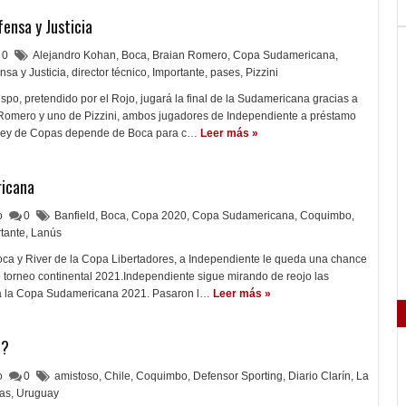
fensa y Justicia
0
Alejandro Kohan
,
Boca
,
Braian Romero
,
Copa Sudamericana
,
nsa y Justicia
,
director técnico
,
Importante
,
pases
,
Pizzini
po, pretendido por el Rojo, jugará la final de la Sudamericana gracias a
n Romero y uno de Pizzini, ambos jugadores de Independiente a préstamo
l Rey de Copas depende de Boca para c…
Leer más »
ricana
lo
0
Banfield
,
Boca
,
Copa 2020
,
Copa Sudamericana
,
Coquimbo
,
tante
,
Lanús
oca y River de la Copa Libertadores, a Independiente le queda una chance
o torneo continental 2021.Independiente sigue mirando de reojo las
 a la Copa Sudamericana 2021. Pasaron l…
Leer más »
e?
lo
0
amistoso
,
Chile
,
Coquimbo
,
Defensor Sporting
,
Diario Clarín
,
La
ías
,
Uruguay