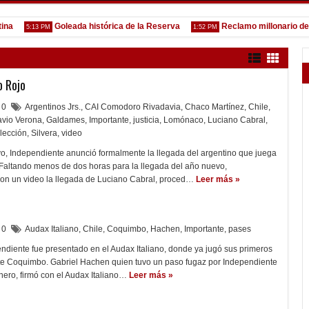
Goleada histórica de la Reserva
Reclamo millonario de San 
5:13 PM
1:52 PM
o Rojo
0
Argentinos Jrs.
,
CAI Comodoro Rivadavia
,
Chaco Martínez
,
Chile
,
avio Verona
,
Galdames
,
Importante
,
justicia
,
Lomónaco
,
Luciano Cabral
,
lección
,
Silvera
,
video
o, Independiente anunció formalmente la llegada del argentino que juega
 Faltando menos de dos horas para la llegada del año nuevo,
on un video la llegada de Luciano Cabral, proced…
Leer más »
0
Audax Italiano
,
Chile
,
Coquimbo
,
Hachen
,
Importante
,
pases
pendiente fue presentado en el Audax Italiano, donde ya jugó sus primeros
nte Coquimbo. Gabriel Hachen quien tuvo un paso fugaz por Independiente
nero, firmó con el Audax Italiano…
Leer más »