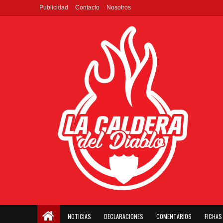
Publicidad
Contacto
Nosotros
NOTICIAS
DECLARACIONES
COMENTARIOS
FICHAS