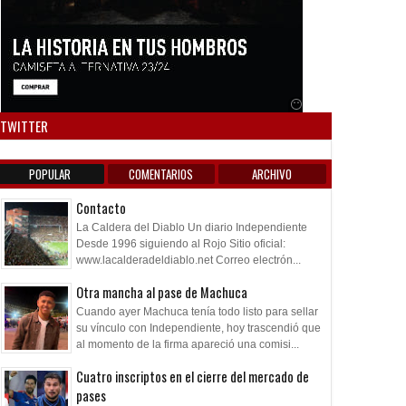
Anuncio SOICOS
TWITTER
POPULAR
COMENTARIOS
ARCHIVO
Contacto
La Caldera del Diablo Un diario Independiente
Desde 1996 siguiendo al Rojo Sitio oficial:
www.lacalderadeldiablo.net Correo electrón...
Otra mancha al pase de Machuca
Cuando ayer Machuca tenía todo listo para sellar
su vínculo con Independiente, hoy trascendió que
al momento de la firma apareció una comisi...
Cuatro inscriptos en el cierre del mercado de
pases