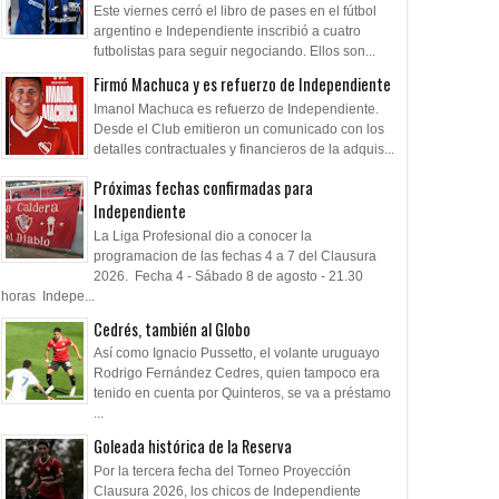
Este viernes cerró el libro de pases en el fútbol
argentino e Independiente inscribió a cuatro
futbolistas para seguir negociando. Ellos son...
Firmó Machuca y es refuerzo de Independiente
Imanol Machuca es refuerzo de Independiente.
Desde el Club emitieron un comunicado con los
detalles contractuales y financieros de la adquis...
Próximas fechas confirmadas para
Independiente
La Liga Profesional dio a conocer la
programacion de las fechas 4 a 7 del Clausura
2026. Fecha 4 - Sábado 8 de agosto - 21.30
horas Indepe...
Cedrés, también al Globo
Así como Ignacio Pussetto, el volante uruguayo
Rodrigo Fernández Cedres, quien tampoco era
tenido en cuenta por Quinteros, se va a préstamo
...
Goleada histórica de la Reserva
Por la tercera fecha del Torneo Proyección
Clausura 2026, los chicos de Independiente