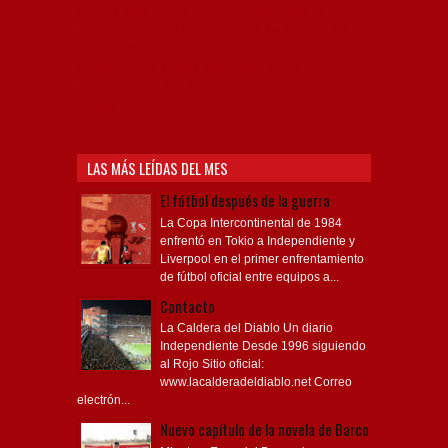
Rojo mi buen amigo, Bochini, Libertadores de
América, Ricardo Enrique Bochini, La Caldera del
Diablo, lacalderadeldiablo, Club Atlético
Independiente, Copa Libertadores, Copa
Sudamericana, Soy del Rojo, #TodoRojo, YouTube,
Videos,
LAS MÁS LEÍDAS DEL MES
El fútbol después de la guerra
La Copa Intercontinental de 1984
enfrentó en Tokio a Independiente y
Liverpool en el primer enfrentamiento
de fútbol oficial entre equipos a...
Contacto
La Caldera del Diablo Un diario
Independiente Desde 1996 siguiendo
al Rojo Sitio oficial:
www.lacalderadeldiablo.net Correo
electrón...
Nuevo capítulo de la novela de Barco