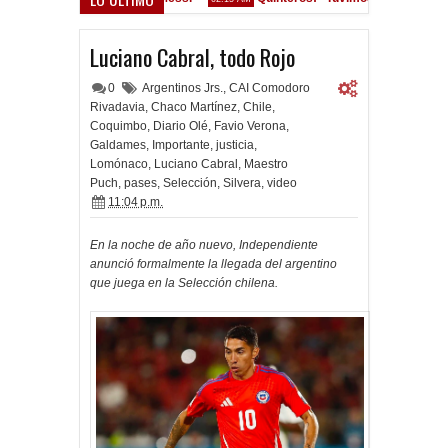
Convocados ante el Calamar
Luciano Cabral, todo Rojo
0
Argentinos Jrs.
,
CAI Comodoro
Rivadavia
,
Chaco Martínez
,
Chile
,
Coquimbo
,
Diario Olé
,
Favio Verona
,
Galdames
,
Importante
,
justicia
,
Lomónaco
,
Luciano Cabral
,
Maestro
Puch
,
pases
,
Selección
,
Silvera
,
video
11:04 p.m.
En la noche de año nuevo, Independiente
anunció formalmente la llegada del argentino
que juega en la Selección chilena.