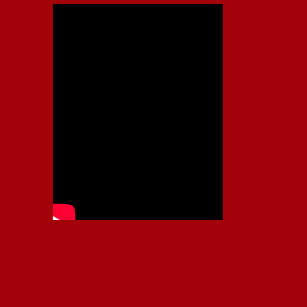
Independiente, CAI, IFC, Independiente Football Club,
Rey de Copas, Rojo, Avellaneda, Fútbol argentino,
Capital Nacional del Fútbol, Todo Rojo, Liga
Profesional de Fútbol, Asociación Argentina de Fútbol,
AFA, Football, hooligans, hinchas, hinchada de fútbol,