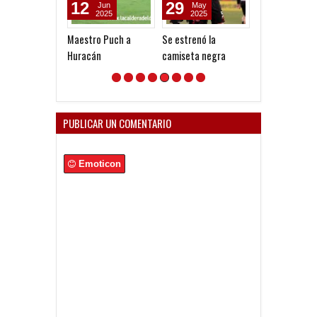
29
05
31
May
Aug
Jul
2025
2026
2026
Se estrenó la
Reclamo millonario de
Cedrés, tambié
camiseta negra
San Martín (SJ)
Globo
PUBLICAR UN COMENTARIO
Emoticon