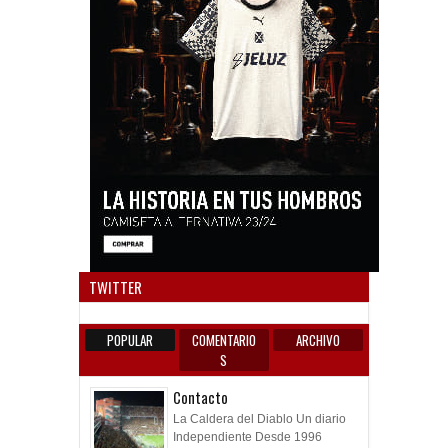
Anun
TWITTER
POPULAR
COMENTARIO
ARCHIVO
S
Contacto
La Caldera del Diablo Un diario
Independiente Desde 1996