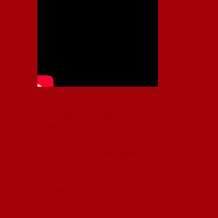
Independiente, CAI, IFC, Independiente Football Club,
Rey de Copas, Rojo, Avellaneda, Fútbol argentino,
Capital Nacional del Fútbol, Todo Rojo, Liga
Profesional de Fútbol, Asociación Argentina de Fútbol,
AFA, Football, hooligans, hinchas, hinchada de fútbol,
Rojo mi buen amigo, Bochini, Libertadores de
América, Ricardo Enrique Bochini, La Caldera del
Diablo, lacalderadeldiablo, Club Atlético
Independiente, Copa Libertadores, Copa
Sudamericana, Soy del Rojo, #TodoRojo, YouTube,
Videos,