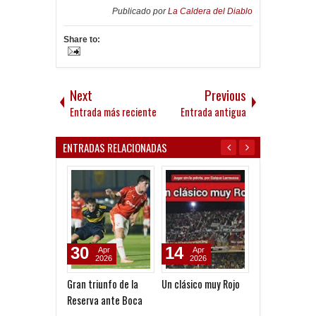
Publicado por
La Caldera del Diablo
Share to:
Next
Previous
Entrada más reciente
Entrada antigua
ENTRADAS RELACIONADAS
30
14
28
Apr
Apr
Jul
2026
2026
2026
Gran triunfo de la
Un clásico muy Rojo
Facundo Parra
Reserva ante Boca
"Independient