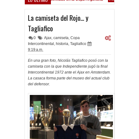
Frenó en Liniers
9:39 PM
La camiseta del Rojo... y
Tagliafico
0
Ajax
,
camiseta
,
Copa
Intercontinental
,
historia
,
Tagliafico
9:19 a.m.
En una gran foto, Nicolás Tagliafico posó con la
camiseta con la que Independiente jugó la final
Intercontinental 1972 ante el Ajax en Amsterdam.
La casaca forma parte del museo del actual club
del defensor.