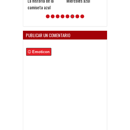
La historia de la
Miércoles azul
Santoro: "A Tev
camiseta azul
veo muy
comprometido
Independiente
PUBLICAR UN COMENTARIO
Emoticon