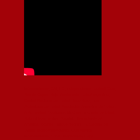
Independiente, CAI, IFC, Independiente Football Club,
Rey de Copas, Rojo, Avellaneda, Fútbol argentino,
Capital Nacional del Fútbol, Todo Rojo, Liga
Profesional de Fútbol, Asociación Argentina de Fútbol,
AFA, Football, hooligans, hinchas, hinchada de fútbol,
Rojo mi buen amigo, Bochini, Libertadores de
América, Ricardo Enrique Bochini, La Caldera del
Diablo, lacalderadeldiablo, Club Atlético
Independiente, Copa Libertadores, Copa