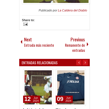
Publicado por
La Caldera del Diablo
Share to:
Next
Previous
Entrada más reciente
Remanente de
entradas
ENTRADAS RELACIONADAS
12
09
12
Jun
Jun
Sep
2024
2024
2023