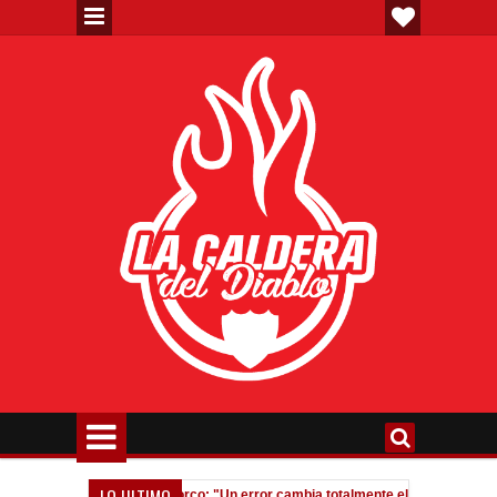
LO ULTIMO
rtieron”
Fedorco: "Un error cambia totalmente el partido"
02:07 AM
11:51 PM