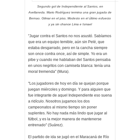
Segundo gol de Independiente al Santos, en
Avellaneda. Mario Rodríguez termina una gran jugada de
Bernao. Gilmar en el piso, Modesto en el último esfuerzo
y ya sin chance Lima e Ismael
"Jugar contra el Santos no nos asustó. Sabíamos
que era un equipo temible, aún sin Pelé, que
estaba desgarrado, pero en la cancha siempre
son once contra once, así de simple. Yo era un
pibe y cuando me hablaban del Santos pensaba
en unos negritos con camiseta blanca: tenía una
moral tremenda" (Mura).
"Los jugadores de hoy en día se quejan porque
juegan miércoles y domingo. Y para alguien que
fue integrante de aquel Independiente eso suena
a ridículo. Nosotros jugamos los dos
campeonatos al mismo tiempo sin poner
suplentes. No hay nada más lindo que jugar al
fútbol, y es la mejor manera de mantenerse
entrenado" (Suárez).
El partido de ida se jugó en el Maracaná de Río