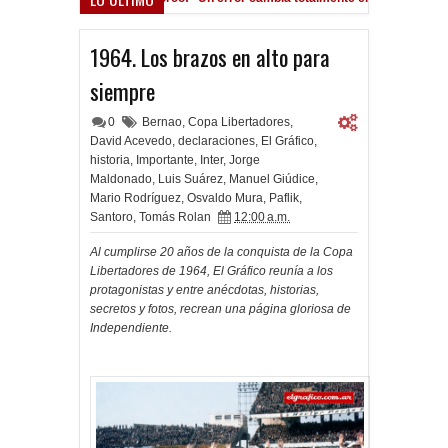
mán, al ascenso holandés
1964. Los brazos en alto para
siempre
0
Bernao
,
Copa Libertadores
,
David Acevedo
,
declaraciones
,
El Gráfico
,
historia
,
Importante
,
Inter
,
Jorge
Maldonado
,
Luis Suárez
,
Manuel Giúdice
,
Mario Rodríguez
,
Osvaldo Mura
,
Paflik
,
Santoro
,
Tomás Rolan
12:00 a.m.
Al cumplirse 20 años de la conquista de la Copa
Libertadores de 1964, El Gráfico reunía a los
protagonistas y entre anécdotas, historias,
secretos y fotos, recrean una página gloriosa de
Independiente.