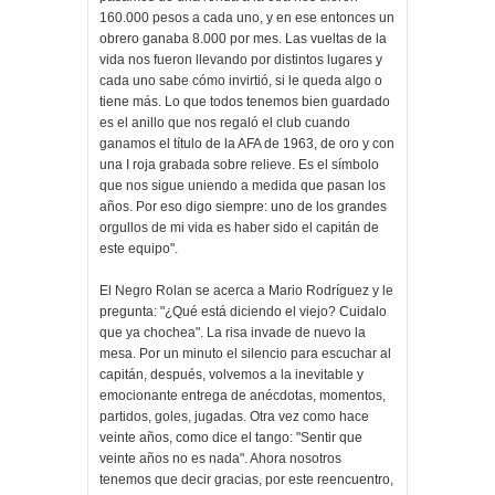
160.000 pesos a cada uno, y en ese entonces un
obrero ganaba 8.000 por mes. Las vueltas de la
vida nos fueron llevando por distintos lugares y
cada uno sabe cómo invirtió, si le queda algo o
tiene más. Lo que todos tenemos bien guardado
es el anillo que nos regaló el club cuando
ganamos el título de la AFA de 1963, de oro y con
una I roja grabada sobre relieve. Es el símbolo
que nos sigue uniendo a medida que pasan los
años. Por eso digo siempre: uno de los grandes
orgullos de mi vida es haber sido el capitán de
este equipo".
El Negro Rolan se acerca a Mario Rodríguez y le
pregunta: "¿Qué está diciendo el viejo? Cuidalo
que ya chochea". La risa invade de nuevo la
mesa. Por un minuto el silencio para escuchar al
capitán, después, volvemos a la inevitable y
emocionante entrega de anécdotas, momentos,
partidos, goles, jugadas. Otra vez como hace
veinte años, como dice el tango: "Sentir que
veinte años no es nada". Ahora nosotros
tenemos que decir gracias, por este reencuentro,