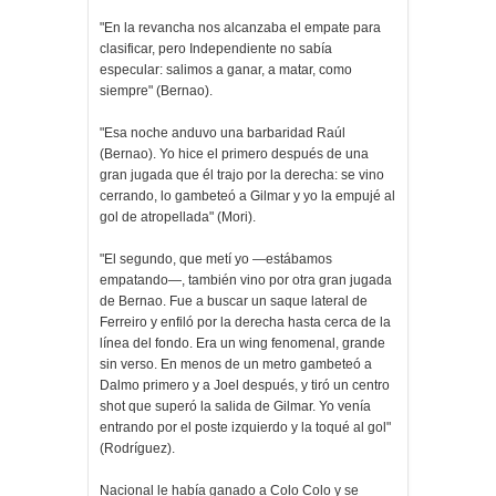
"En la revancha nos alcanzaba el empate para
clasificar, pero Independiente no sabía
especular: salimos a ganar, a matar, como
siempre" (Bernao).
"Esa noche anduvo una barbaridad Raúl
(Bernao). Yo hice el primero después de una
gran jugada que él trajo por la derecha: se vino
cerrando, lo gambeteó a Gilmar y yo la empujé al
gol de atropellada" (Mori).
"El segundo, que metí yo —estábamos
empatando—, también vino por otra gran jugada
de Bernao. Fue a buscar un saque lateral de
Ferreiro y enfiló por la derecha hasta cerca de la
línea del fondo. Era un wing fenomenal, grande
sin verso. En menos de un metro gambeteó a
Dalmo primero y a Joel después, y tiró un centro
shot que superó la salida de Gilmar. Yo venía
entrando por el poste izquierdo y la toqué al gol"
(Rodríguez).
Nacional le había ganado a Colo Colo y se