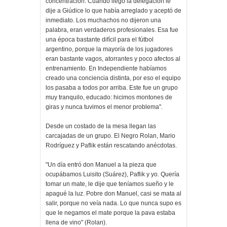
concentración. Cuando llegó la delegación le
dije a Giúdice lo que había arreglado y aceptó de
inmediato. Los muchachos no dijeron una
palabra, eran verdaderos profesionales. Esa fue
una época bastante difícil para el fútbol
argentino, porque la mayoría de los jugadores
eran bastante vagos, atorrantes y poco afectos al
entrenamiento. En Independiente habíamos
creado una conciencia distinta, por eso el equipo
los pasaba a todos por arriba. Este fue un grupo
muy tranquilo, educado: hicimos montones de
giras y nunca tuvimos el menor problema".
Desde un costado de la mesa llegan las
carcajadas de un grupo. El Negro Rolan, Mario
Rodríguez y Paflik están rescatando anécdotas.
"Un día entró don Manuel a la pieza que
ocupábamos Luisito (Suárez), Paflik y yo. Quería
tomar un mate, le dije que teníamos sueño y le
apagué la luz. Pobre don Manuel, casi se mata al
salir, porque no veía nada. Lo que nunca supo es
que le negamos el mate porque la pava estaba
llena de vino" (Rolan).