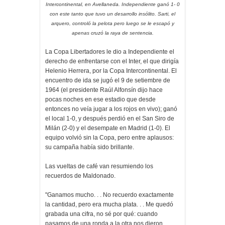
Intercontinental, en Avellaneda. Independiente ganó 1- 0
con este tanto que tuvo un desarrollo insólito. Sarti, el
arquero, controló la pelota pero luego se le escapó y
apenas cruzó la raya de sentencia.
La Copa Libertadores le dio a Independiente el
derecho de enfrentarse con el Inter, el que dirigía
Helenio Herrera, por la Copa Intercontinental. El
encuentro de ida se jugó el 9 de setiembre de
1964 (el presidente Raúl Alfonsín dijo hace
pocas noches en ese estadio que desde
entonces no veía jugar a los rojos en vivo); ganó
el local 1-0, y después perdió en el San Siro de
Milán (2-0) y el desempate en Madrid (1-0). El
equipo volvió sin la Copa, pero entre aplausos:
su campaña había sido brillante.
Las vueltas de café van resumiendo los
recuerdos de Maldonado.
"Ganamos mucho. . . No recuerdo exactamente
la cantidad, pero era mucha plata. . . Me quedó
grabada una cifra, no sé por qué: cuando
pasamos de una ronda a la otra nos dieron