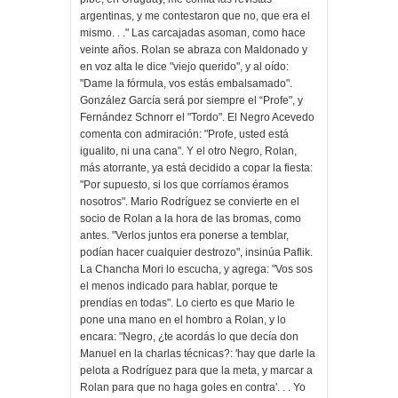
argentinas, y me contestaron que no, que era el
mismo. . ." Las carcajadas asoman, como hace
veinte años. Rolan se abraza con Maldonado y
en voz alta le dice "viejo querido", y al oído:
"Dame la fórmula, vos estás embalsamado".
González García será por siempre el “Profe", y
Fernández Schnorr el "Tordo". El Negro Acevedo
comenta con admiración: "Profe, usted está
igualito, ni una cana". Y el otro Negro, Rolan,
más atorrante, ya está decidido a copar la fiesta:
"Por supuesto, si los que corríamos éramos
nosotros". Mario Rodríguez se convierte en el
socio de Rolan a la hora de las bromas, como
antes. "Verlos juntos era ponerse a temblar,
podían hacer cualquier destrozo", insinúa Paflik.
La Chancha Mori lo escucha, y agrega: "Vos sos
el menos indicado para hablar, porque te
prendías en todas". Lo cierto es que Mario le
pone una mano en el hombro a Rolan, y lo
encara: "Negro, ¿te acordás lo que decía don
Manuel en la charlas técnicas?: 'hay que darle la
pelota a Rodríguez para que la meta, y marcar a
Rolan para que no haga goles en contra'. . . Yo