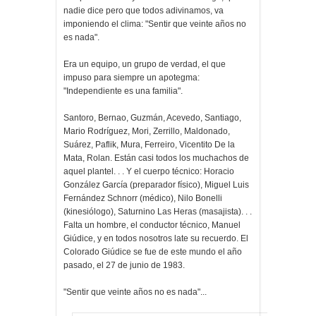
nadie dice pero que todos adivinamos, va
imponiendo el clima: "Sentir que veinte años no
es nada".
Era un equipo, un grupo de verdad, el que
impuso para siempre un apotegma:
"Independiente es una familia".
Santoro, Bernao, Guzmán, Acevedo, Santiago,
Mario Rodríguez, Mori, Zerrillo, Maldonado,
Suárez, Paflik, Mura, Ferreiro, Vicentito De la
Mata, Rolan. Están casi todos los muchachos de
aquel plantel. . . Y el cuerpo técnico: Horacio
González García (preparador físico), Miguel Luis
Fernández Schnorr (médico), Nilo Bonelli
(kinesiólogo), Saturnino Las Heras (masajista). . .
Falta un hombre, el conductor técnico, Manuel
Giúdice, y en todos nosotros late su recuerdo. El
Colorado Giúdice se fue de este mundo el año
pasado, el 27 de junio de 1983.
"Sentir que veinte años no es nada"...