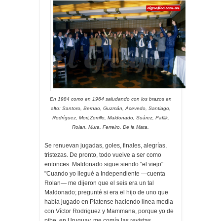
En 1984 como en 1964 saludando con los brazos en
alto: Santoro, Bernao, Guzmán, Acevedo, Santiago,
Rodríguez, Mori,Zerrillo, Maldonado, Suárez, Paflik,
Rolan, Mura. Ferreiro, De la Mata.
Se renuevan jugadas, goles, finales, alegrías,
tristezas. De pronto, todo vuelve a ser como
entonces. Maldonado sigue siendo "el viejo". . .
"Cuando yo llegué a Independiente —cuenta
Rolan— me dijeron que el seis era un tal
Maldonado; pregunté si era el hijo de uno que
había jugado en Platense haciendo línea media
con Víctor Rodriguez y Mammana, porque yo de
pibe, en Uruguay, me comía las revistas