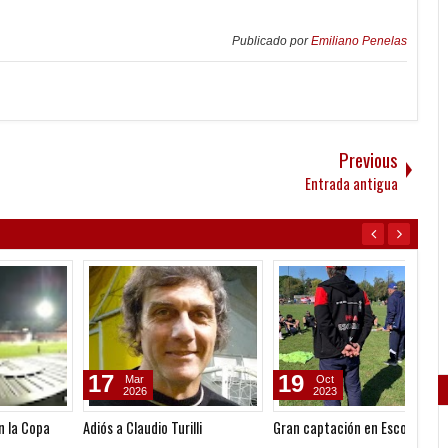
Publicado por
Emiliano Penelas
Previous
Entrada antigua
17
19
07
Mar
Oct
2026
2023
Adiós a Claudio Turilli
Gran captación en Escobar
Convoc