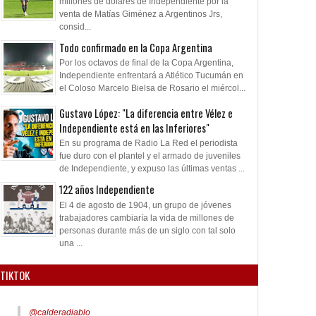
millones de dólares de Independiente por la
venta de Matías Giménez a Argentinos Jrs,
consid...
Todo confirmado en la Copa Argentina
Por los octavos de final de la Copa Argentina,
Independiente enfrentará a Atlético Tucumán en
el Coloso Marcelo Bielsa de Rosario el miércol...
Gustavo López: "La diferencia entre Vélez e
Independiente está en las Inferiores"
En su programa de Radio La Red el periodista
fue duro con el plantel y el armado de juveniles
de Independiente, y expuso las últimas ventas ...
122 años Independiente
El 4 de agosto de 1904, un grupo de jóvenes
trabajadores cambiaría la vida de millones de
personas durante más de un siglo con tal solo
una ...
07
07
Aug
Aug
Aug
TIKTOK
2026
2026
2026
ados ante el Calamar
A la espera de la oferta formal
Pocho Román, al a
@calderadiablo