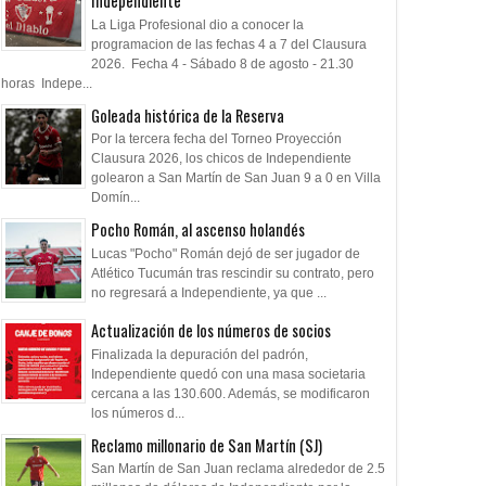
Independiente
La Liga Profesional dio a conocer la
programacion de las fechas 4 a 7 del Clausura
2026. Fecha 4 - Sábado 8 de agosto - 21.30
horas Indepe...
Goleada histórica de la Reserva
Por la tercera fecha del Torneo Proyección
Clausura 2026, los chicos de Independiente
golearon a San Martín de San Juan 9 a 0 en Villa
Domín...
Pocho Román, al ascenso holandés
Lucas "Pocho" Román dejó de ser jugador de
Atlético Tucumán tras rescindir su contrato, pero
no regresará a Independiente, ya que ...
Actualización de los números de socios
Finalizada la depuración del padrón,
Independiente quedó con una masa societaria
cercana a las 130.600. Además, se modificaron
los números d...
Reclamo millonario de San Martín (SJ)
San Martín de San Juan reclama alrededor de 2.5