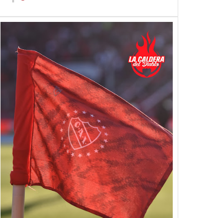
por Lomónaco
holandés