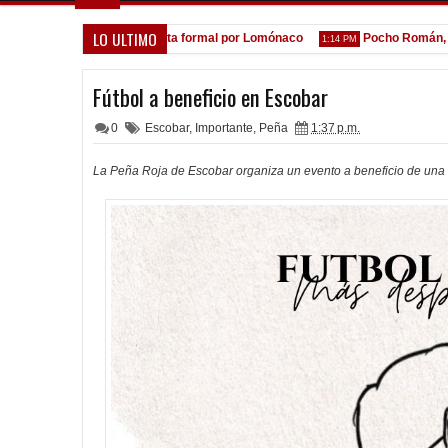
LO ULTIMO
A la espera de la oferta formal por Lomónaco
Pocho Román, al asc
1:14 PM
Fútbol a beneficio en Escobar
0
Escobar
,
Importante
,
Peña
1:37 p.m.
La Peña Roja de Escobar organiza un evento a beneficio de una 