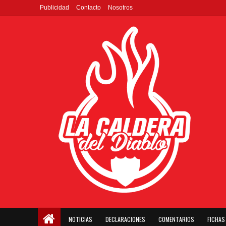
Publicidad
Contacto
Nosotros
NOTICIAS
DECLARACIONES
COMENTARIOS
FICHAS