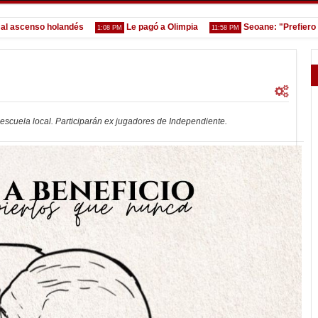
enso holandés
Le pagó a Olimpia
Seoane: "Prefiero dejar 
1:08 PM
11:58 PM
escuela local. Participarán ex jugadores de Independiente.