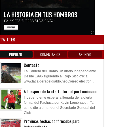
Anuncio SOICOS
TWITTER
POPULAR
COMENTARIOS
ARCHIVO
Contacto
La Caldera del Diablo Un diario Independiente
Desde 1996 siguiendo al Rojo Sitio oficial:
www.lacalderadeldiablo.net Correo electrón...
A la espera de la oferta formal por Lomónaco
Independiente espera la llegada de la oferta
formal del Pachuca por Kevin Lomónaco . Tal
como dio a entender el Secretario General del
Club...
Próximas fechas confirmadas para