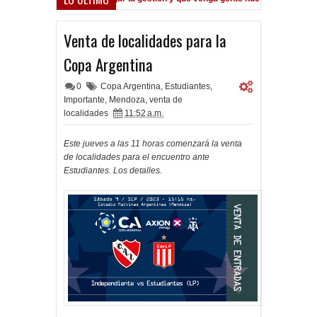
Quinteros: "No salió el partido como lo preparamos"
Frenó en Lin
 PM
9:39 PM
Venta de localidades para la
Copa Argentina
0
Copa Argentina
,
Estudiantes
,
Importante
,
Mendoza
,
venta de
localidades
11:52 a.m.
Este jueves a las 11 horas comenzará la venta
de localidades para el encuentro ante
Estudiantes. Los detalles.