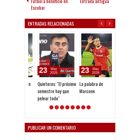
Fútbol a beneficio en
Entrada antigua
Escobar
ENTRADAS RELACIONADAS
23
23
23
May
May
May
2026
2026
2026
Quinteros: "El próximo
La palabra de
Dos bombazos 
semestre hay que
Marcone
octavos
pelear todo"
PUBLICAR UN COMENTARIO