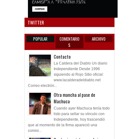
Anun
TWITTER
POPULAR
COMENTARIO
ARCHIVO
S
Contacto
La Caldera del Diablo Un diario
Independiente Desde 1996
siguiendo al Rojo Sitio oficial:
www.lacalderadeldiablo.net
Correo electrón...
Otra mancha al pase de
Machuca
Cuando ayer Machuca tenía todo
listo para sellar su vínculo con
Independiente, hoy trascendió
que al momento de la firma apareció una
comisi...