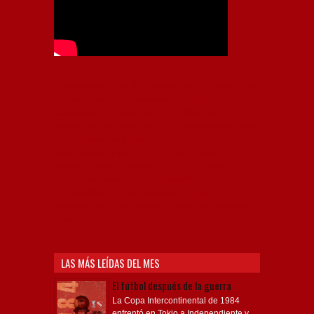
Independiente, CAI, IFC, Independiente Football Club,
Rey de Copas, Rojo, Avellaneda, Fútbol argentino,
Capital Nacional del Fútbol, Todo Rojo, Liga
Profesional de Fútbol, Asociación Argentina de Fútbol,
AFA, Football, hooligans, hinchas, hinchada de fútbol,
Rojo mi buen amigo, Bochini, Libertadores de
América, Ricardo Enrique Bochini, La Caldera del
Diablo, lacalderadeldiablo, Club Atlético
Independiente, Copa Libertadores, Copa
Sudamericana, Soy del Rojo, #TodoRojo, YouTube,
Videos,
LAS MÁS LEÍDAS DEL MES
El fútbol después de la guerra
La Copa Intercontinental de 1984
enfrentó en Tokio a Independiente y