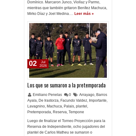
Domínico. Marcaron Junco, Viollaz y Parmo,
mientras que también gritaron Benítez Machuca,
Mirko Díaz y Joel Medina.…
Leer más »
02
Jul
2026
Los que se sumaron a la pretemporada
Emiliano Penelas
0
Arrayago
,
Barros
Ayala
,
De Irastorza
,
Facundo Valdez
,
Importante
,
Lavagnino
,
Machuca
,
Palais
,
plantel
,
Pretemporada
,
Reserva
,
Tempone
Luego de finalizar el Torneo Proyección para la
Reserva de Independiente, ocho jugadores del
plantel de Carlos Matheu se sumaron o