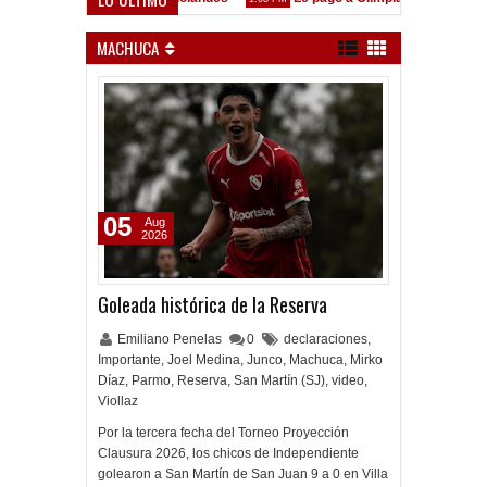
tá en las Inferiores"
MACHUCA
05
Aug
2026
Goleada histórica de la Reserva
Emiliano Penelas
0
declaraciones
,
Importante
,
Joel Medina
,
Junco
,
Machuca
,
Mirko
Díaz
,
Parmo
,
Reserva
,
San Martín (SJ)
,
video
,
Viollaz
Por la tercera fecha del Torneo Proyección
Clausura 2026, los chicos de Independiente
golearon a San Martín de San Juan 9 a 0 en Villa