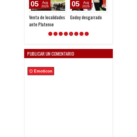
05
05
04
Aug
Aug
Aug
2026
2026
2026
Venta de localidades
Godoy desgarrado
Gustavo López:
ante Platense
diferencia ent
Vélez e
Independiente
en las Inferior
PUBLICAR UN COMENTARIO
Emoticon