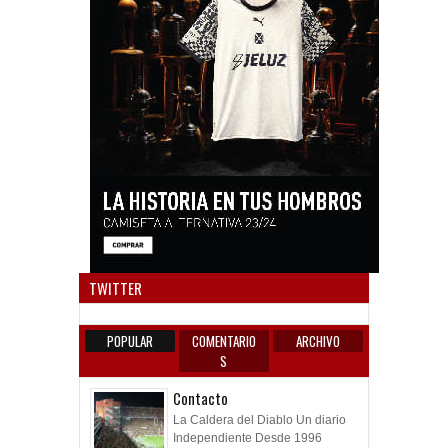
Anun
TWITTER
POPULAR
COMENTARIO
ARCHIVO
S
Contacto
La Caldera del Diablo Un diario
Independiente Desde 1996