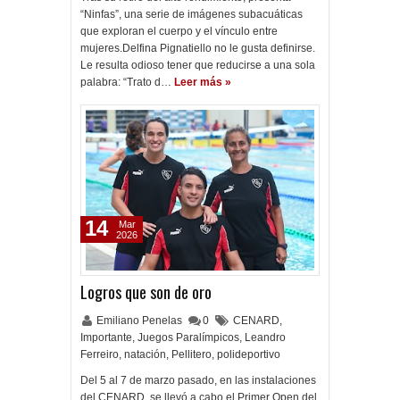
“Ninfas”, una serie de imágenes subacuáticas
que exploran el cuerpo y el vínculo entre
mujeres.Delfina Pignatiello no le gusta definirse.
Le resulta odioso tener que reducirse a una sola
palabra: “Trato d…
Leer más »
14
Mar
2026
Logros que son de oro
Emiliano Penelas
0
CENARD
,
Importante
,
Juegos Paralímpicos
,
Leandro
Ferreiro
,
natación
,
Pellitero
,
polideportivo
Del 5 al 7 de marzo pasado, en las instalaciones
del CENARD, se llevó a cabo el Primer Open del