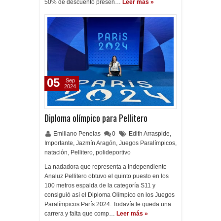
50% de descuento presen…
Leer más »
05
Sep
2024
Diploma olímpico para Pellitero
Emiliano Penelas
0
Edith Arraspide
,
Importante
,
Jazmín Aragón
,
Juegos Paralímpicos
,
natación
,
Pellitero
,
polideportivo
La nadadora que representa a Independiente
Analuz Pellitero obtuvo el quinto puesto en los
100 metros espalda de la categoría S11 y
consiguió así el Diploma Olímpico en los Juegos
Paralímpicos París 2024. Todavía le queda una
carrera y falta que comp…
Leer más »