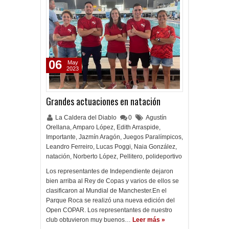
06
May
2023
Grandes actuaciones en natación
La Caldera del Diablo
0
Agustín
Orellana
,
Amparo López
,
Edith Arraspide
,
Importante
,
Jazmín Aragón
,
Juegos Paralímpicos
,
Leandro Ferreiro
,
Lucas Poggi
,
Naia González
,
natación
,
Norberto López
,
Pellitero
,
polideportivo
Los representantes de Independiente dejaron
bien arriba al Rey de Copas y varios de ellos se
clasificaron al Mundial de Manchester.En el
Parque Roca se realizó una nueva edición del
Open COPAR. Los representantes de nuestro
club obtuvieron muy buenos…
Leer más »