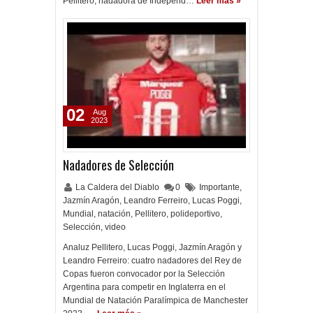
Pellitero, nadadora de Independ…
Leer más »
02
Aug
2023
Nadadores de Selección
La Caldera del Diablo
0
Importante
,
Jazmín Aragón
,
Leandro Ferreiro
,
Lucas Poggi
,
Mundial
,
natación
,
Pellitero
,
polideportivo
,
Selección
,
video
Analuz Pellitero, Lucas Poggi, Jazmín Aragón y
Leandro Ferreiro: cuatro nadadores del Rey de
Copas fueron convocador por la Selección
Argentina para competir en Inglaterra en el
Mundial de Natación Paralímpica de Manchester