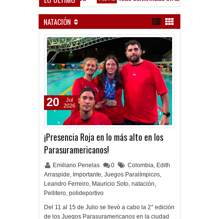
tido como lo preparamos"
NATACIÓN
20
Jul
2026
¡Presencia Roja en lo más alto en los
Parasuramericanos!
Emiliano Penelas
0
Colombia
,
Edith
Arraspide
,
Importante
,
Juegos Paralímpicos
,
Leandro Ferreiro
,
Mauricio Soto
,
natación
,
Pellitero
,
polideportivo
Del 11 al 15 de Julio se llevó a cabo la 2° edición
de los Juegos Parasuramericanos en la ciudad