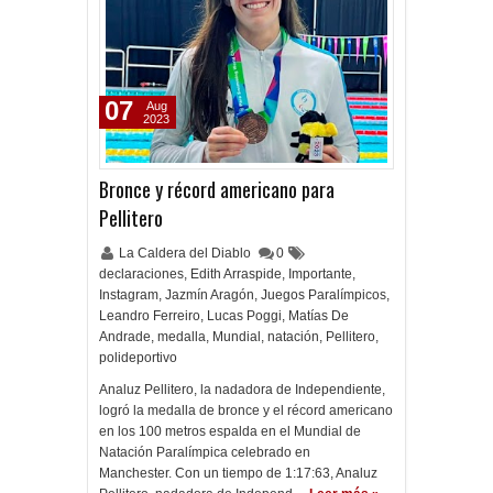
07
Aug
2023
Bronce y récord americano para
Pellitero
La Caldera del Diablo
0
declaraciones
,
Edith Arraspide
,
Importante
,
Instagram
,
Jazmín Aragón
,
Juegos Paralímpicos
,
Leandro Ferreiro
,
Lucas Poggi
,
Matías De
Andrade
,
medalla
,
Mundial
,
natación
,
Pellitero
,
polideportivo
Analuz Pellitero, la nadadora de Independiente,
logró la medalla de bronce y el récord americano
en los 100 metros espalda en el Mundial de
Natación Paralímpica celebrado en
Manchester. Con un tiempo de 1:17:63, Analuz