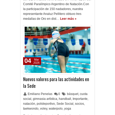
Comité Paralímpico Argentino de Natación.Con
la participación de 150 nadadores, nuestra
representante Analuz Pellitero obtuvo tres
medallas de Oro en dist…
Leer más »
04
Mar
2026
Nuevos valores para las actividades en
la Sede
Emiliano Penelas
0
básquet
,
cuota
social
,
gimnasia artística
,
handball
,
Importante
,
natación
,
polideportivo
,
Sede Social
,
socios
,
taekwondo
,
voley
,
waterpolo
,
yoga