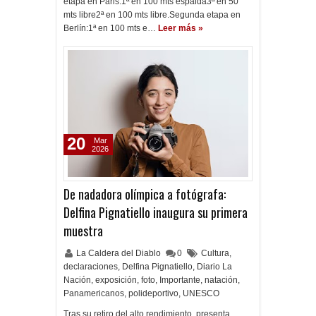
etapa en Paris:1ª en 100 mts espalda3ª en 50
mts libre2ª en 100 mts libre.Segunda etapa en
Berlín:1ª en 100 mts e…
Leer más »
20
Mar
2026
De nadadora olímpica a fotógrafa:
Delfina Pignatiello inaugura su primera
muestra
La Caldera del Diablo
0
Cultura
,
declaraciones
,
Delfina Pignatiello
,
Diario La
Nación
,
exposición
,
foto
,
Importante
,
natación
,
Panamericanos
,
polideportivo
,
UNESCO
Tras su retiro del alto rendimiento, presenta