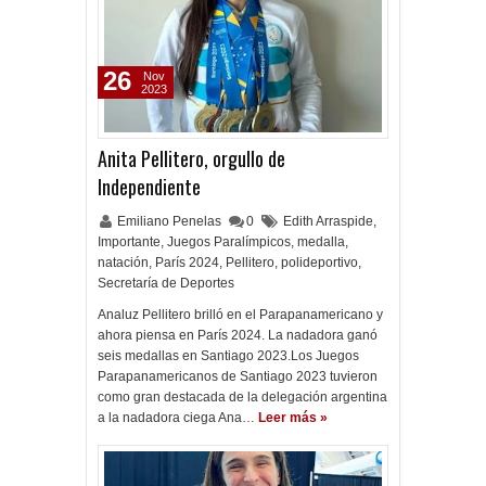
26
Nov
2023
Anita Pellitero, orgullo de
Independiente
Emiliano Penelas
0
Edith Arraspide
,
Importante
,
Juegos Paralímpicos
,
medalla
,
natación
,
París 2024
,
Pellitero
,
polideportivo
,
Secretaría de Deportes
Analuz Pellitero brilló en el Parapanamericano y
ahora piensa en París 2024. La nadadora ganó
seis medallas en Santiago 2023.Los Juegos
Parapanamericanos de Santiago 2023 tuvieron
como gran destacada de la delegación argentina
a la nadadora ciega Ana…
Leer más »