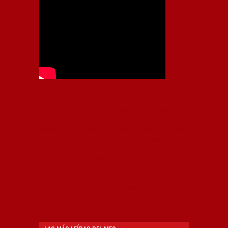
Independiente, CAI, IFC, Independiente Football Club,
Rey de Copas, Rojo, Avellaneda, Fútbol argentino,
Capital Nacional del Fútbol, Todo Rojo, Liga
Profesional de Fútbol, Asociación Argentina de Fútbol,
AFA, Football, hooligans, hinchas, hinchada de fútbol,
Rojo mi buen amigo, Bochini, Libertadores de
América, Ricardo Enrique Bochini, La Caldera del
Diablo, lacalderadeldiablo, Club Atlético
Independiente, Copa Libertadores, Copa
Sudamericana, Soy del Rojo, #TodoRojo, YouTube,
Videos,