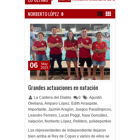
ez Sarsfield
NORBERTO LÓPEZ
06
May
2023
Grandes actuaciones en natación
La Caldera del Diablo
0
Agustín
Orellana
,
Amparo López
,
Edith Arraspide
,
Importante
,
Jazmín Aragón
,
Juegos Paralímpicos
,
Leandro Ferreiro
,
Lucas Poggi
,
Naia González
,
natación
,
Norberto López
,
Pellitero
,
polideportivo
Los representantes de Independiente dejaron
bien arriba al Rey de Copas y varios de ellos se