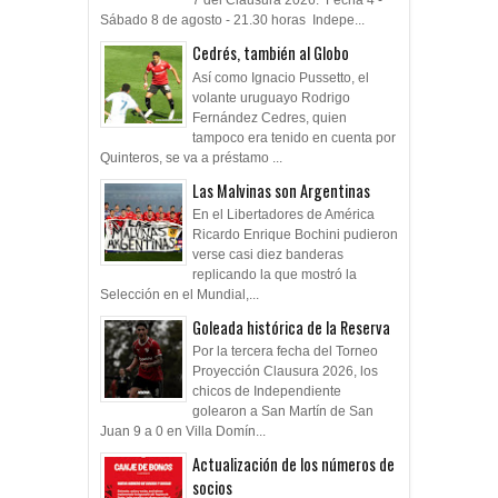
7 del Clausura 2026. Fecha 4 -
Sábado 8 de agosto - 21.30 horas Indepe...
Cedrés, también al Globo
Así como Ignacio Pussetto, el
volante uruguayo Rodrigo
Fernández Cedres, quien
tampoco era tenido en cuenta por
Quinteros, se va a préstamo ...
Las Malvinas son Argentinas
En el Libertadores de América
Ricardo Enrique Bochini pudieron
verse casi diez banderas
replicando la que mostró la
Selección en el Mundial,...
Goleada histórica de la Reserva
Por la tercera fecha del Torneo
Proyección Clausura 2026, los
chicos de Independiente
golearon a San Martín de San
Juan 9 a 0 en Villa Domín...
Actualización de los números de
socios