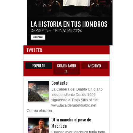
Anun
TWITTER
POPULAR
COMENTARIO
ARCHIVO
S
Contacto
La Caldera del Diablo Un diario
Independiente Desde 1996
siguiendo al Rojo Sitio oficial:
www.lacalderadeldiablo.net
Correo electrón...
Otra mancha al pase de
Machuca
Cuando ayer Machuca tenía todo