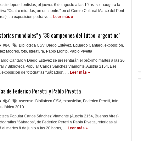
os independientistas, el jueves 6 de agosto a las 19 hs. se inaugura la
ctiva "Cuatro miradas, un encuentro" en el Centro Cultural Marcó del Pont –
ores). La exposición podrá ve…
Leer más »
storias mundiales" y "38 campeones del fútbol argentino"
lo
0
Biblioteca CSV
,
Diego Estévez
,
Eduardo Cantaro
,
exposición
,
dez Moores
,
foto
,
literatura
,
Pablo Llonto
,
Pablo Pivetta
uardo Cantaro y Diego Estévez se presentarán el próximo martes a las 20
ral y Biblioteca Popular Carlos Sánchez Viamonte, Austria 2154. Ese
 exposición de fotografías "Sábados", …
Leer más »
ías de Federico Peretti y Pablo Pivetta
lo
0
ascenso
,
Biblioteca CSV
,
exposición
,
Federico Peretti
,
foto
,
udáfrica 2010
lioteca Popular Carlos Sánchez Viamonte (Austria 2154, Buenos Aires)
tografías "Sábados", de Federico Peretti y Pablo Pivetta, referidas al
el martes 8 de junio a las 20 horas, …
Leer más »