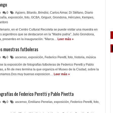
ango
lo
0
Agüero
,
Bilardo
,
Brindisi
,
Carlos Aimar
,
Di Stéfano
,
Diario
paña
,
exposición
,
foto
,
GCBA
,
Griguol
,
Grondona
,
Hércules
,
Kempes
,
antoro
nario, en el Centro Cultural Recoleta se puede visitar una muestra en
as argentinos que se destacaron en la "Madre patria". Julio Grondona,
a, presentes en la inauguración. “Marca…
Leer más »
os muestras futboleras
lo
0
ascenso
,
exposición
,
Federico Peretti
,
foto
,
historia
,
música
se la exposición de fotografías futboleras de Federico Peretti y Pablo
ras, a fin de mes termina la que organiza el Museo de la Ciudad, sobre la
e amamos.Dos muy buenas exposicion…
Leer más »
tografías de Federico Peretti y Pablo Pivetta
lo
0
ascenso
,
Emiliano Penelas
,
exposición
,
Federico Peretti
,
foto
,