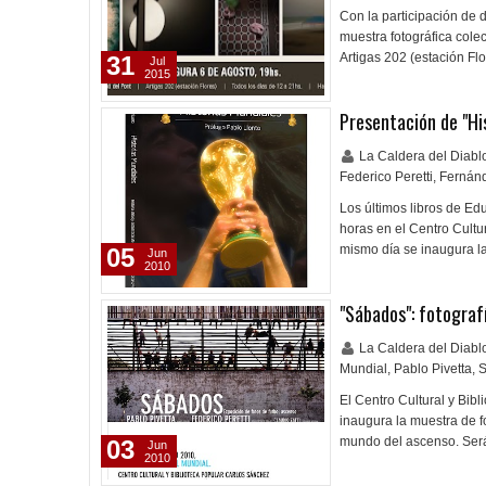
Con la participación de d
muestra fotográfica cole
Artigas 202 (estación Fl
31
Jul
2015
Presentación de "Hi
La Caldera del Diab
Federico Peretti
,
Fernán
Los últimos libros de Ed
horas en el Centro Cultu
mismo día se inaugura la
05
Jun
2010
"Sábados": fotograf
La Caldera del Diab
Mundial
,
Pablo Pivetta
,
S
El Centro Cultural y Bib
inaugura la muestra de fo
mundo del ascenso. Será 
03
Jun
2010