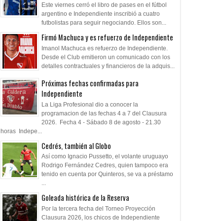
Este viernes cerró el libro de pases en el fútbol
argentino e Independiente inscribió a cuatro
futbolistas para seguir negociando. Ellos son...
Firmó Machuca y es refuerzo de Independiente
Imanol Machuca es refuerzo de Independiente.
Desde el Club emitieron un comunicado con los
detalles contractuales y financieros de la adquis...
Próximas fechas confirmadas para
Independiente
La Liga Profesional dio a conocer la
programacion de las fechas 4 a 7 del Clausura
2026. Fecha 4 - Sábado 8 de agosto - 21.30
horas Indepe...
Cedrés, también al Globo
Así como Ignacio Pussetto, el volante uruguayo
Rodrigo Fernández Cedres, quien tampoco era
tenido en cuenta por Quinteros, se va a préstamo
...
Goleada histórica de la Reserva
Por la tercera fecha del Torneo Proyección
Clausura 2026, los chicos de Independiente