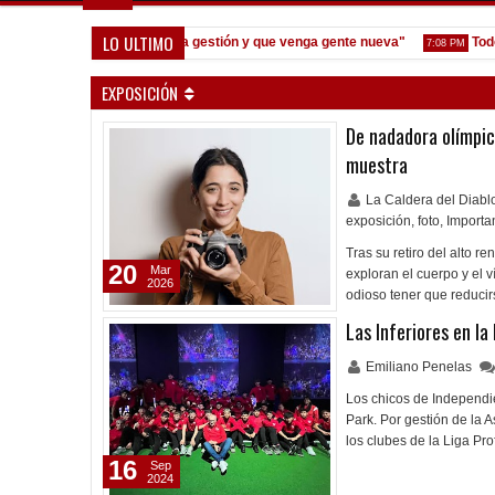
LO ULTIMO
eoane: "Prefiero dejar la gestión y que venga gente nueva"
Todo con
7:08 PM
EXPOSICIÓN
De nadadora olímpic
muestra
La Caldera del Diab
exposición
,
foto
,
Importa
Tras su retiro del alto 
20
Mar
exploran el cuerpo y el v
2026
odioso tener que reducir
Las Inferiores en la
Emiliano Penelas
Los chicos de Independie
Park. Por gestión de la A
los clubes de la Liga Pr
16
Sep
2024