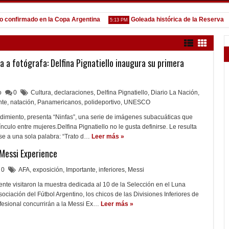
firmado en la Copa Argentina
Goleada histórica de la Reserva
5:13 PM
1:52
a a fotógrafa: Delfina Pignatiello inaugura su primera
lo
0
Cultura
,
declaraciones
,
Delfina Pignatiello
,
Diario La Nación
,
nte
,
natación
,
Panamericanos
,
polideportivo
,
UNESCO
rendimiento, presenta “Ninfas”, una serie de imágenes subacuáticas que
ínculo entre mujeres.Delfina Pignatiello no le gusta definirse. Le resulta
se a una sola palabra: “Trato d…
Leer más »
 Messi Experience
0
AFA
,
exposición
,
Importante
,
inferiores
,
Messi
nte visitaron la muestra dedicada al 10 de la Selección en el Luna
sociación del Fútbol Argentino, los chicos de las Divisiones Inferiores de
ofesional concurrirán a la Messi Ex…
Leer más »