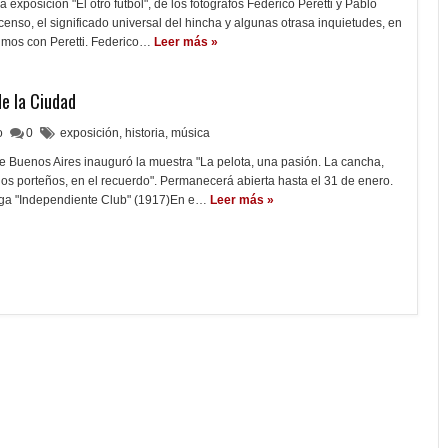
 exposición "El otro fútbol", de los fotógrafos Federico Peretti y Pablo
censo, el significado universal del hincha y algunas otrasa inquietudes, en
imos con Peretti. Federico…
Leer más »
de la Ciudad
lo
0
exposición
,
historia
,
música
e Buenos Aires inauguró la muestra "La pelota, una pasión. La cancha,
 los porteños, en el recuerdo". Permanecerá abierta hasta el 31 de enero.
onga "Independiente Club" (1917)En e…
Leer más »