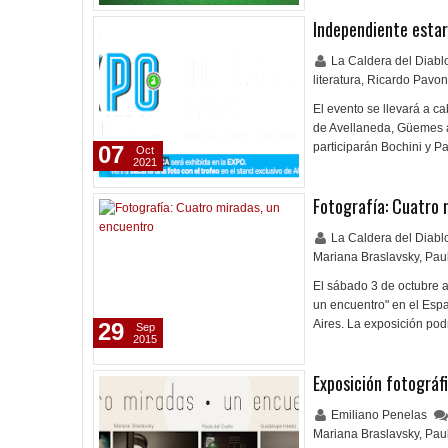
Independiente estar
La Caldera del Diab
literatura
,
Ricardo Pavon
El evento se llevará a c
de Avellaneda, Güemes a
participarán Bochini y P
07
Oct
2021
Fotografía: Cuatro 
La Caldera del Diab
Mariana Braslavsky
,
Pau
El sábado 3 de octubre a
un encuentro" en el Esp
Aires. La exposición po
29
Sep
2015
Exposición fotográf
Emiliano Penelas
Mariana Braslavsky
,
Pau