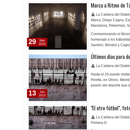
Marca a Ritmo de T
La Caldera del Diab
Marca
,
Diego Cagna
,
Es
Maradona
,
Pekerman
,
S
Conmemorando el Bicente
homenaje a los futbolist
29
Mar
2010
Santoro, Brindisi y Cagn
Últimos días para d
La Caldera del Diab
Hasta el 20 puede visitar
Pivetta, en Olivos. Mient
pasión del deporte qu
13
Jan
2010
"El otro fútbol", fo
La Caldera del Diab
Primera D