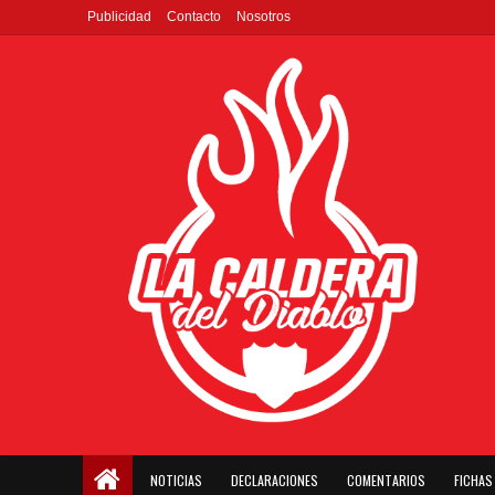
Publicidad
Contacto
Nosotros
NOTICIAS
DECLARACIONES
COMENTARIOS
FICHAS