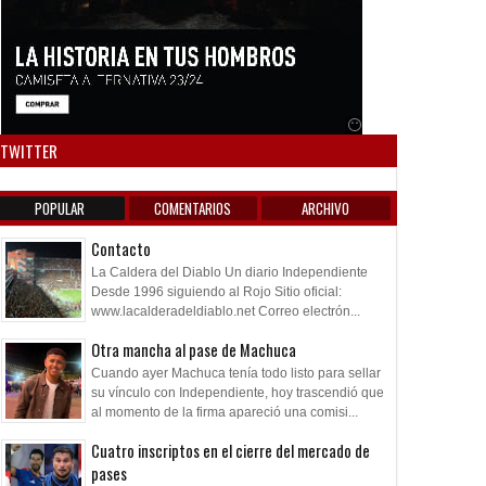
Anuncio SOICOS
TWITTER
POPULAR
COMENTARIOS
ARCHIVO
Contacto
La Caldera del Diablo Un diario Independiente
Desde 1996 siguiendo al Rojo Sitio oficial:
www.lacalderadeldiablo.net Correo electrón...
Otra mancha al pase de Machuca
Cuando ayer Machuca tenía todo listo para sellar
su vínculo con Independiente, hoy trascendió que
al momento de la firma apareció una comisi...
Cuatro inscriptos en el cierre del mercado de
pases