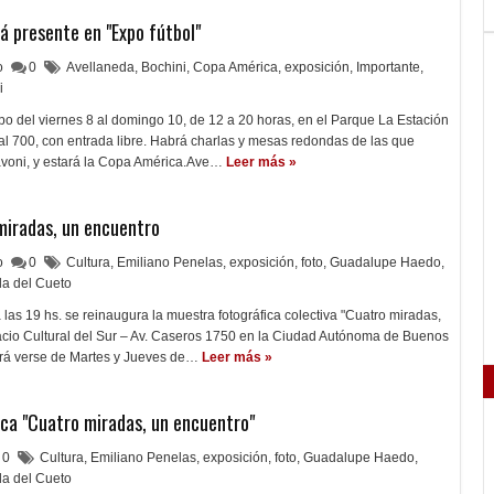
á presente en "Expo fútbol"
lo
0
Avellaneda
,
Bochini
,
Copa América
,
exposición
,
Importante
,
i
abo del viernes 8 al domingo 10, de 12 a 20 horas, en el Parque La Estación
l 700, con entrada libre. Habrá charlas y mesas redondas de las que
avoni, y estará la Copa América.Ave…
Leer más »
miradas, un encuentro
lo
0
Cultura
,
Emiliano Penelas
,
exposición
,
foto
,
Guadalupe Haedo
,
la del Cueto
 las 19 hs. se reinaugura la muestra fotográfica colectiva "Cuatro miradas,
acio Cultural del Sur – Av. Caseros 1750 en la Ciudad Autónoma de Buenos
drá verse de Martes y Jueves de…
Leer más »
ica "Cuatro miradas, un encuentro"
0
Cultura
,
Emiliano Penelas
,
exposición
,
foto
,
Guadalupe Haedo
,
la del Cueto