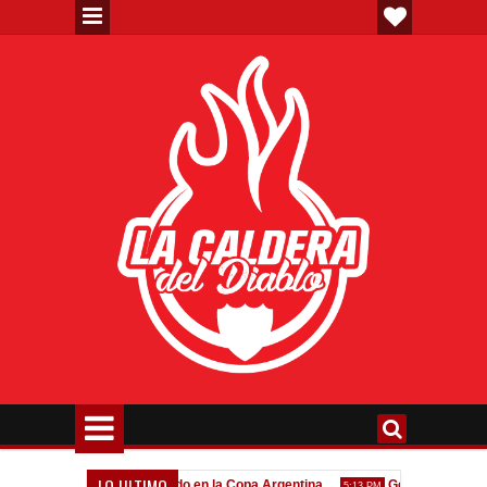
LO ULTIMO
Todo confirmado en la Copa Argentina
Goleada histórica de
7:08 PM
5:13 PM