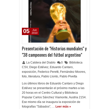
05
Jun
2010
Presentación de "Historias mundiales" y
"38 campeones del fútbol argentino"
La Caldera del Diablo
0
Biblioteca
CSV
,
Diego Estévez
,
Eduardo Cantaro
,
exposición
,
Federico Peretti
,
Fernández Moores
,
foto
,
literatura
,
Pablo Llonto
,
Pablo Pivetta
Los últimos libros de Eduardo Cantaro y Diego
Estévez se presentarán el próximo martes a las
20 horas en el Centro Cultural y Biblioteca
Popular Carlos Sánchez Viamonte, Austria 2154.
Ese mismo día se inaugura la exposición de
fotografías "Sábados", …
Leer más »