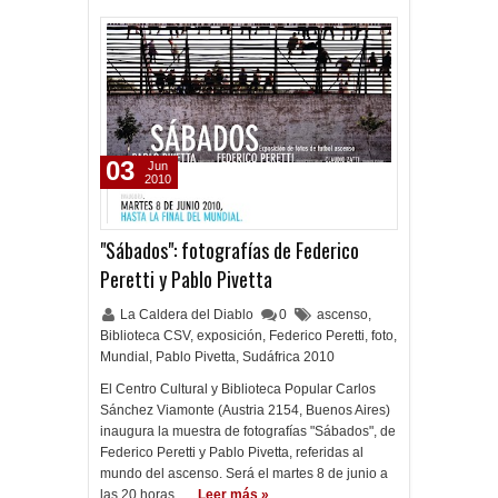
03
Jun
2010
"Sábados": fotografías de Federico
Peretti y Pablo Pivetta
La Caldera del Diablo
0
ascenso
,
Biblioteca CSV
,
exposición
,
Federico Peretti
,
foto
,
Mundial
,
Pablo Pivetta
,
Sudáfrica 2010
El Centro Cultural y Biblioteca Popular Carlos
Sánchez Viamonte (Austria 2154, Buenos Aires)
inaugura la muestra de fotografías "Sábados", de
Federico Peretti y Pablo Pivetta, referidas al
mundo del ascenso. Será el martes 8 de junio a
las 20 horas, …
Leer más »