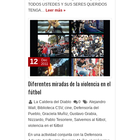
TODOS USTEDES Y SUS SERES QUERIDOS
TENGA…
Leer más »
12
Dec
2011
Diferentes miradas de la violencia en el
fútbol
La Caldera del Diablo
0
Alejandro
Wall
,
Biblioteca CSV
,
cine
,
Defensoría del
Pueblo
,
Graciela Muñiz
,
Gustavo Grabia
,
Nizzardo
,
Pablo Tesoriere
,
Salvemos al fútbol
,
violencia en el fútbol
En una actividad conjunta con la Defensora