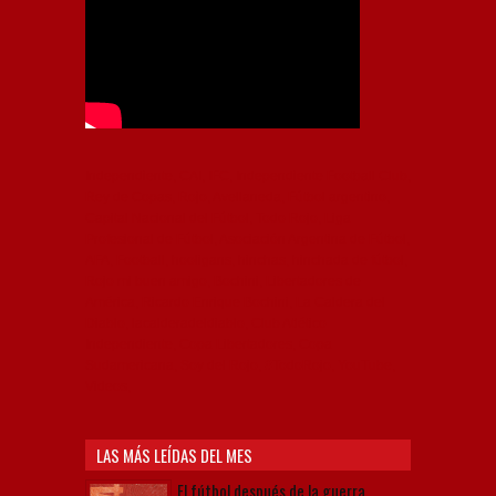
Independiente, CAI, IFC, Independiente Football Club,
Rey de Copas, Rojo, Avellaneda, Fútbol argentino,
Capital Nacional del Fútbol, Todo Rojo, Liga
Profesional de Fútbol, Asociación Argentina de Fútbol,
AFA, Football, hooligans, hinchas, hinchada de fútbol,
Rojo mi buen amigo, Bochini, Libertadores de
América, Ricardo Enrique Bochini, La Caldera del
Diablo, lacalderadeldiablo, Club Atlético
Independiente, Copa Libertadores, Copa
Sudamericana, Soy del Rojo, #TodoRojo, YouTube,
Videos,
LAS MÁS LEÍDAS DEL MES
El fútbol después de la guerra