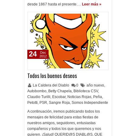
desde 1867 hasta el presente.…
Leer más »
24
Dec
2012
Todos los buenos deseos
La Caldera del Diablo
0
año nuevo
,
Autobombo
,
Betty Chapela
,
Biblioteca CSV
,
Claudio Turilli
,
Escobar
,
Noticias Rojas
,
Peña
,
Petotti
,
PSR
,
Sangre Roja
,
Somos Independiente
A continuación, iremos publicando todos los
mensajes de felicidad para estas fiestas de
nuestros amigos, seguidores, entusiastas
compañeros y todos los que queremos y nos
quieren. ¡Salud! QUERID@S DIABL@S, QUE