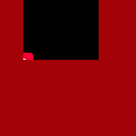
Independiente, CAI, IFC, Independiente Football Club,
Rey de Copas, Rojo, Avellaneda, Fútbol argentino,
Capital Nacional del Fútbol, Todo Rojo, Liga
Profesional de Fútbol, Asociación Argentina de Fútbol,
AFA, Football, hooligans, hinchas, hinchada de fútbol,
Rojo mi buen amigo, Bochini, Libertadores de
América, Ricardo Enrique Bochini, La Caldera del
Diablo, lacalderadeldiablo, Club Atlético
Independiente, Copa Libertadores, Copa
Sudamericana, Soy del Rojo, #TodoRojo, YouTube,
Videos,