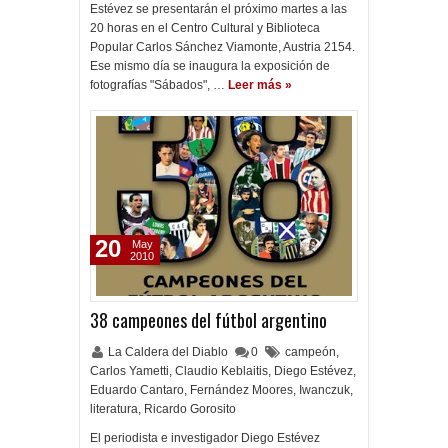
Estévez se presentarán el próximo martes a las
20 horas en el Centro Cultural y Biblioteca
Popular Carlos Sánchez Viamonte, Austria 2154.
Ese mismo día se inaugura la exposición de
fotografías "Sábados", …
Leer más »
20
May
2010
38 campeones del fútbol argentino
La Caldera del Diablo
0
campeón
,
Carlos Yametti
,
Claudio Keblaitis
,
Diego Estévez
,
Eduardo Cantaro
,
Fernández Moores
,
Iwanczuk
,
literatura
,
Ricardo Gorosito
El periodista e investigador Diego Estévez