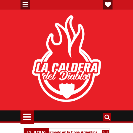
LO ULTIMO
eva"
Todo confirmado en la Copa Argentina
Goleada históri
7:08 PM
5:13 PM