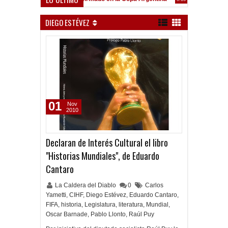
Frenó en Liniers
:39 PM
DIEGO ESTÉVEZ
01
Nov
2010
Declaran de Interés Cultural el libro
"Historias Mundiales", de Eduardo
Cantaro
La Caldera del Diablo
0
Carlos
Yametti
,
CIHF
,
Diego Estévez
,
Eduardo Cantaro
,
FIFA
,
historia
,
Legislatura
,
literatura
,
Mundial
,
Oscar Barnade
,
Pablo Llonto
,
Raúl Puy