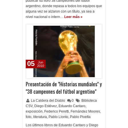
publicar su libro 38 campeones del fútbol
argentino, donde repasa a todos los equipos que
alguna vez se alzaron con un título, ya sea a
nivel nacional o intern…
Leer más »
05
Jun
2010
Presentación de "Historias mundiales" y
"38 campeones del fútbol argentino"
La Caldera del Diablo
0
Biblioteca
CSV
,
Diego Estévez
,
Eduardo Cantaro
,
exposición
,
Federico Peretti
,
Fernández Moores
,
foto
,
literatura
,
Pablo Llonto
,
Pablo Pivetta
Los últimos libros de Eduardo Cantaro y Diego