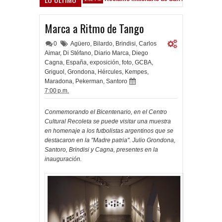
arsfield
Marca a Ritmo de Tango
0
Agüero
,
Bilardo
,
Brindisi
,
Carlos
Aimar
,
Di Stéfano
,
Diario Marca
,
Diego
Cagna
,
España
,
exposición
,
foto
,
GCBA
,
Griguol
,
Grondona
,
Hércules
,
Kempes
,
Maradona
,
Pekerman
,
Santoro
7:00 p.m.
Conmemorando el Bicentenario, en el Centro
Cultural Recoleta se puede visitar una muestra
en homenaje a los futbolistas argentinos que se
destacaron en la "Madre patria". Julio Grondona,
Santoro, Brindisi y Cagna, presentes en la
inauguración.