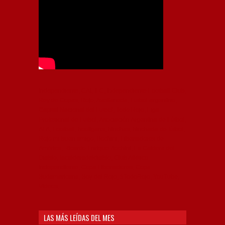
Independiente, CAI, IFC, Independiente Football Club,
Rey de Copas, Rojo, Avellaneda, Fútbol argentino,
Capital Nacional del Fútbol, Todo Rojo, Liga
Profesional de Fútbol, Asociación Argentina de Fútbol,
AFA, Football, hooligans, hinchas, hinchada de fútbol,
Rojo mi buen amigo, Bochini, Libertadores de
América, Ricardo Enrique Bochini, La Caldera del
Diablo, lacalderadeldiablo, Club Atlético
Independiente, Copa Libertadores, Copa
Sudamericana, Soy del Rojo, #TodoRojo, YouTube,
Videos,
LAS MÁS LEÍDAS DEL MES