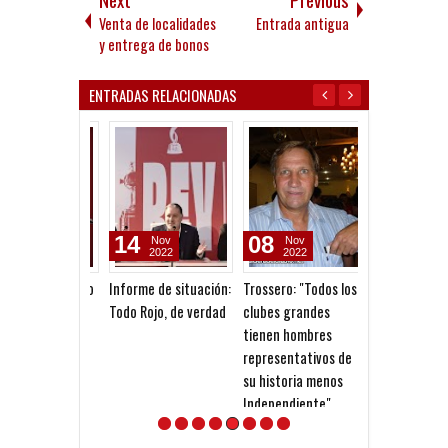
Venta de localidades
Entrada antigua
y entrega de bonos
ENTRADAS RELACIONADAS
14
08
07
Nov
Nov
May
2022
2022
2026
Informe de situación:
Trossero: "Todos los
Grindetti: "Es
Todo Rojo, de verdad
clubes grandes
atentos al arbi
tienen hombres
representativos de
su historia menos
Independiente"