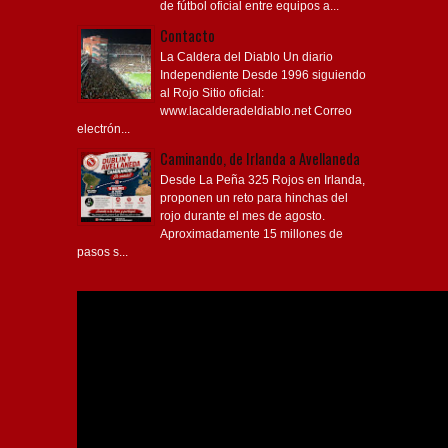
de fútbol oficial entre equipos a...
Contacto
La Caldera del Diablo Un diario
Independiente Desde 1996 siguiendo
al Rojo Sitio oficial:
www.lacalderadeldiablo.net Correo
electrón...
Caminando, de Irlanda a Avellaneda
Desde La Peña 325 Rojos en Irlanda,
proponen un reto para hinchas del
rojo durante el mes de agosto.
Aproximadamente 15 millones de
pasos s...