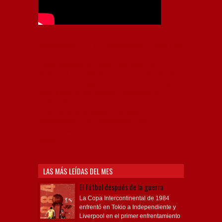
Independiente, CAI, IFC, Independiente Football Club,
Rey de Copas, Rojo, Avellaneda, Fútbol argentino,
Capital Nacional del Fútbol, Todo Rojo, Liga
Profesional de Fútbol, Asociación Argentina de Fútbol,
AFA, Football, hooligans, hinchas, hinchada de fútbol,
Rojo mi buen amigo, Bochini, Libertadores de
América, Ricardo Enrique Bochini, La Caldera del
Diablo, lacalderadeldiablo, Club Atlético
Independiente, Copa Libertadores, Copa
Sudamericana, Soy del Rojo, #TodoRojo, YouTube,
Videos,
LAS MÁS LEÍDAS DEL MES
El fútbol después de la guerra
La Copa Intercontinental de 1984
enfrentó en Tokio a Independiente y
Liverpool en el primer enfrentamiento