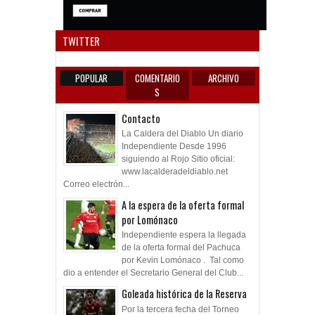
Anun
TWITTER
POPULAR
COMENTARIO
ARCHIVO
S
Contacto
La Caldera del Diablo Un diario
Independiente Desde 1996
siguiendo al Rojo Sitio oficial:
www.lacalderadeldiablo.net
Correo electrón...
A la espera de la oferta formal
por Lomónaco
Independiente espera la llegada
de la oferta formal del Pachuca
por Kevin Lomónaco . Tal como
dio a entender el Secretario General del Club...
Goleada histórica de la Reserva
Por la tercera fecha del Torneo