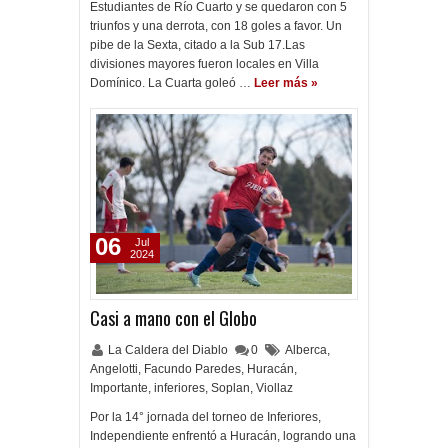
Estudiantes de Río Cuarto y se quedaron con 5
triunfos y una derrota, con 18 goles a favor. Un
pibe de la Sexta, citado a la Sub 17.Las
divisiones mayores fueron locales en Villa
Domínico. La Cuarta goleó …
Leer más »
06
Jul
2024
Casi a mano con el Globo
La Caldera del Diablo
0
Alberca
,
Angelotti
,
Facundo Paredes
,
Huracán
,
Importante
,
inferiores
,
Soplan
,
Viollaz
Por la 14° jornada del torneo de Inferiores,
Independiente enfrentó a Huracán, logrando una