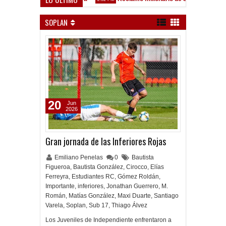
ez Sarsfield
SOPLAN
20
Jun
2026
Gran jornada de las Inferiores Rojas
Emiliano Penelas
0
Bautista
Figueroa
,
Bautista González
,
Cirocco
,
Elías
Ferreyra
,
Estudiantes RC
,
Gómez Roldán
,
Importante
,
inferiores
,
Jonathan Guerrero
,
M.
Román
,
Matías González
,
Maxi Duarte
,
Santiago
Varela
,
Soplan
,
Sub 17
,
Thiago Álvez
Los Juveniles de Independiente enfrentaron a