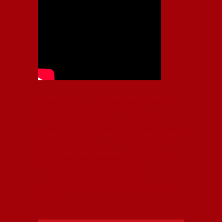
Independiente, CAI, IFC, Independiente Football Club,
Rey de Copas, Rojo, Avellaneda, Fútbol argentino,
Capital Nacional del Fútbol, Todo Rojo, Liga
Profesional de Fútbol, Asociación Argentina de Fútbol,
AFA, Football, hooligans, hinchas, hinchada de fútbol,
Rojo mi buen amigo, Bochini, Libertadores de
América, Ricardo Enrique Bochini, La Caldera del
Diablo, lacalderadeldiablo, Club Atlético
Independiente, Copa Libertadores, Copa
Sudamericana, Soy del Rojo, #TodoRojo, YouTube,
Videos,