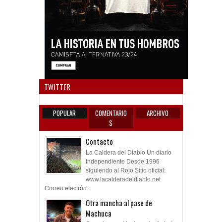
Anun
TWITTER
POPULAR
COMENTARIO
ARCHIVO
S
Contacto
La Caldera del Diablo Un diario
Independiente Desde 1996
siguiendo al Rojo Sitio oficial:
www.lacalderadeldiablo.net
Correo electrón...
Otra mancha al pase de
Machuca