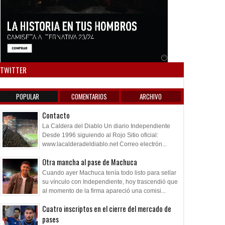
Anuncio SOICOS
TWITTER
POPULAR
COMENTARIOS
ARCHIVO
Contacto
La Caldera del Diablo Un diario Independiente
Desde 1996 siguiendo al Rojo Sitio oficial:
www.lacalderadeldiablo.net Correo electrón...
Otra mancha al pase de Machuca
Cuando ayer Machuca tenía todo listo para sellar
su vínculo con Independiente, hoy trascendió que
al momento de la firma apareció una comisi...
Cuatro inscriptos en el cierre del mercado de
pases