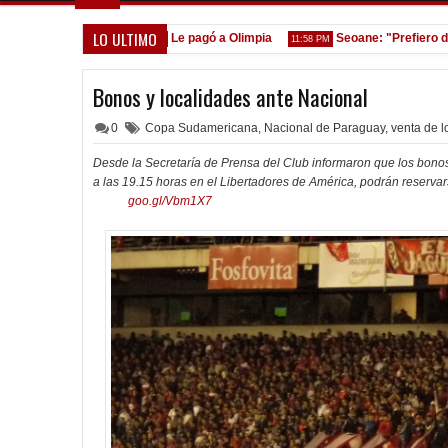
LO ULTIMO
 por Lomónaco
Le pagó a Olimpia
Seoane: "Prefiero dejar l
1:08 PM
11:58 PM
Bonos y localidades ante Nacional
0
Copa Sudamericana
,
Nacional de Paraguay
,
venta de l
Desde la Secretaría de Prensa del Club informaron que los bonos
a las 19.15 horas en el Libertadores de América, podrán reservars
goo.gl/Vbm1X7