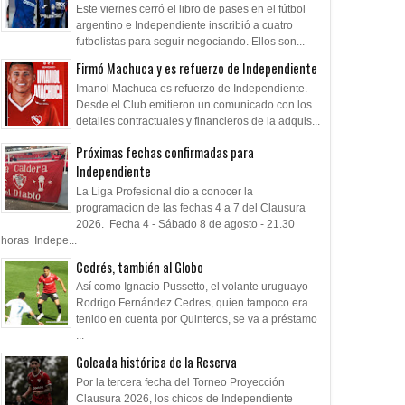
Este viernes cerró el libro de pases en el fútbol
argentino e Independiente inscribió a cuatro
futbolistas para seguir negociando. Ellos son...
Firmó Machuca y es refuerzo de Independiente
Imanol Machuca es refuerzo de Independiente.
Desde el Club emitieron un comunicado con los
detalles contractuales y financieros de la adquis...
Próximas fechas confirmadas para
Independiente
La Liga Profesional dio a conocer la
03
23
Oct
Apr
Mar
programacion de las fechas 4 a 7 del Clausura
2025
2025
2025
2026. Fecha 4 - Sábado 8 de agosto - 21.30
horas Indepe...
sidente de Nacional de
Cambio de escenario en
Conociendo a los ri
Cedrés, también al Globo
ay y el "Caso Erico"
Paraguay
Sudamericana
Así como Ignacio Pussetto, el volante uruguayo
Rodrigo Fernández Cedres, quien tampoco era
tenido en cuenta por Quinteros, se va a préstamo
...
Goleada histórica de la Reserva
Por la tercera fecha del Torneo Proyección
Clausura 2026, los chicos de Independiente