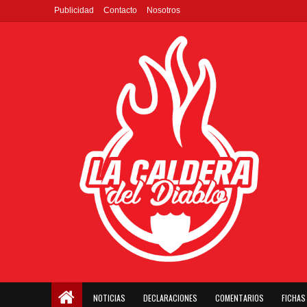
Publicidad
Contacto
Nosotros
NOTICIAS
DECLARACIONES
COMENTARIOS
FICHAS