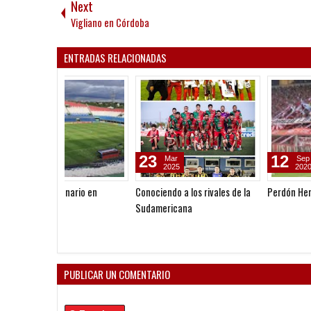
Next
Vigliano en Córdoba
ENTRADAS RELACIONADAS
13
03
Mar
Dec
2018
2017
Un uruguayo conocido
El camino a la final
PUBLICAR UN COMENTARIO