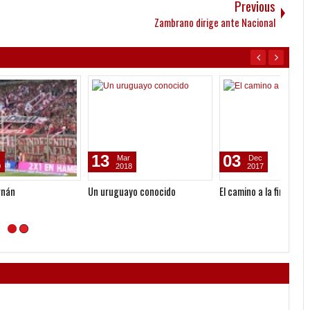
Previous
Zambrano dirige ante Nacional
05
28
24
Aug
Jul
2026
2026
Venta de localidades ante
Venta de localidades ante la
El pre
Platense
Lepra
Paragu