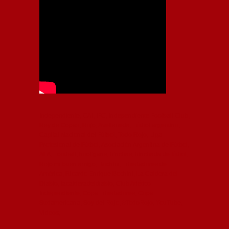
Independiente, CAI, IFC, Independiente Football Club,
Rey de Copas, Rojo, Avellaneda, Fútbol argentino,
Capital Nacional del Fútbol, Todo Rojo, Liga
Profesional de Fútbol, Asociación Argentina de Fútbol,
AFA, Football, hooligans, hinchas, hinchada de fútbol,
Rojo mi buen amigo, Bochini, Libertadores de
América, Ricardo Enrique Bochini, La Caldera del
Diablo, lacalderadeldiablo, Club Atlético
Independiente, Copa Libertadores, Copa
Sudamericana, Soy del Rojo, #TodoRojo, YouTube,
Videos,