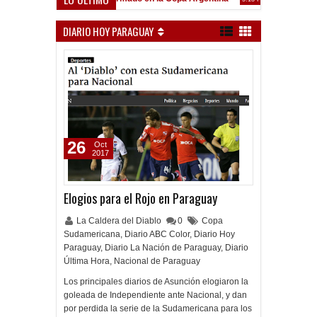
Frenó en Liniers
:39 PM
DIARIO HOY PARAGUAY
26
Oct
2017
Elogios para el Rojo en Paraguay
La Caldera del Diablo
0
Copa
Sudamericana
,
Diario ABC Color
,
Diario Hoy
Paraguay
,
Diario La Nación de Paraguay
,
Diario
Última Hora
,
Nacional de Paraguay
Los principales diarios de Asunción elogiaron la
goleada de Independiente ante Nacional, y dan
por perdida la serie de la Sudamericana para los