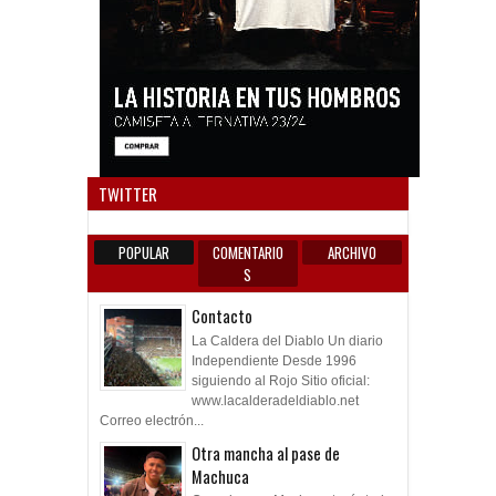
Anun
TWITTER
POPULAR
COMENTARIO
ARCHIVO
S
Contacto
La Caldera del Diablo Un diario
Independiente Desde 1996
siguiendo al Rojo Sitio oficial:
www.lacalderadeldiablo.net
Correo electrón...
Otra mancha al pase de
Machuca