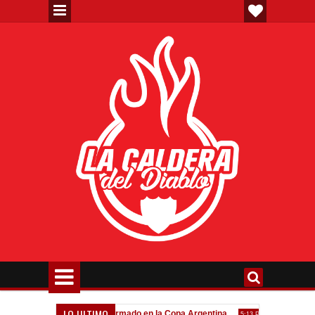
LO ULTIMO
eva"
Todo confirmado en la Copa Argentina
Goleada históri
7:08 PM
5:13 PM