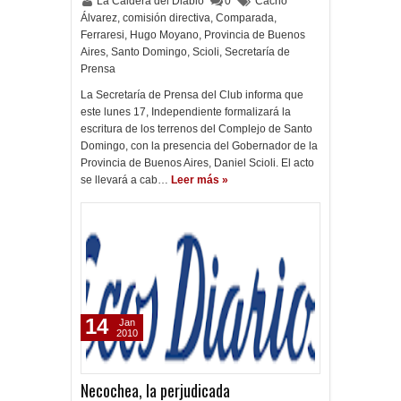
La Caldera del Diablo
0
Cacho
Álvarez
,
comisión directiva
,
Comparada
,
Ferraresi
,
Hugo Moyano
,
Provincia de Buenos
Aires
,
Santo Domingo
,
Scioli
,
Secretaría de
Prensa
La Secretaría de Prensa del Club informa que
este lunes 17, Independiente formalizará la
escritura de los terrenos del Complejo de Santo
Domingo, con la presencia del Gobernador de la
Provincia de Buenos Aires, Daniel Scioli. El acto
se llevará a cab…
Leer más »
14
Jan
2010
Necochea, la perjudicada