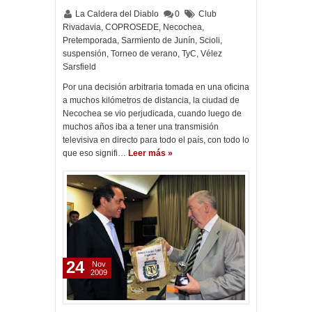
La Caldera del Diablo
0
Club
Rivadavia
,
COPROSEDE
,
Necochea
,
Pretemporada
,
Sarmiento de Junín
,
Scioli
,
suspensión
,
Torneo de verano
,
TyC
,
Vélez
Sarsfield
Por una decisión arbitraria tomada en una oficina
a muchos kilómetros de distancia, la ciudad de
Necochea se vio perjudicada, cuando luego de
muchos años iba a tener una transmisión
televisiva en directo para todo el país, con todo lo
que eso signifi…
Leer más »
24
Nov
2009