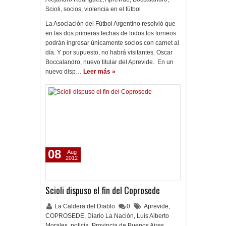
Scioli
,
socios
,
violencia en el fútbol
La Asociación del Fútbol Argentino resolvió que
en las dos primeras fechas de todos los torneos
podrán ingresar únicamente socios con carnet al
día. Y por supuesto, no habrá visitantes. Oscar
Boccalandro, nuevo titular del Aprevide. En un
nuevo disp…
Leer más »
08
Aug
2012
Scioli dispuso el fin del Coprosede
La Caldera del Diablo
0
Aprevide
,
COPROSEDE
,
Diario La Nación
,
Luis Alberto
Morales
,
policía
,
Provincia de Buenos Aires
,