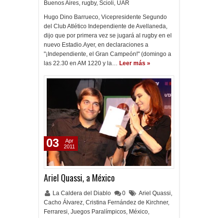
Buenos Aires
,
rugby
,
Scioli
,
UAR
Hugo Dino Barrueco, Vicepresidente Segundo
del Club Atlético Independiente de Avellaneda,
dijo que por primera vez se jugará al rugby en el
nuevo Estadio.Ayer, en declaraciones a
"¡Independiente, el Gran Campeón!" (domingo a
las 22.30 en AM 1220 y la…
Leer más »
03
Apr
2011
Ariel Quassi, a México
La Caldera del Diablo
0
Ariel Quassi
,
Cacho Álvarez
,
Cristina Fernández de Kirchner
,
Ferraresi
,
Juegos Paralímpicos
,
México
,