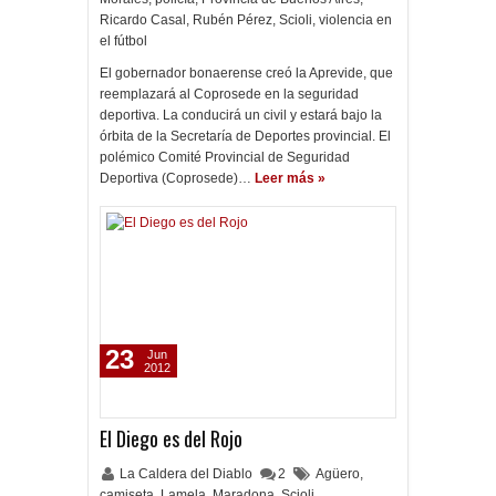
Ricardo Casal
,
Rubén Pérez
,
Scioli
,
violencia en
el fútbol
El gobernador bonaerense creó la Aprevide, que
reemplazará al Coprosede en la seguridad
deportiva. La conducirá un civil y estará bajo la
órbita de la Secretaría de Deportes provincial. El
polémico Comité Provincial de Seguridad
Deportiva (Coprosede)…
Leer más »
23
Jun
2012
El Diego es del Rojo
La Caldera del Diablo
2
Agüero
,
camiseta
,
Lamela
,
Maradona
,
Scioli