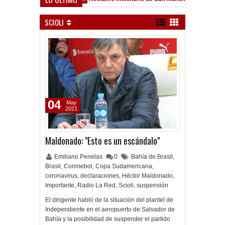
ld
SCIOLI
04
May
2021
Maldonado: "Esto es un escándalo"
Emiliano Penelas
0
Bahía de Brasil
,
Brasil
,
Conmebol
,
Copa Sudamericana
,
coronavirus
,
declaraciones
,
Héctor Maldonado
,
Importante
,
Radio La Red
,
Scioli
,
suspensión
El dirigente habló de la situación del plantel de
Independiente en el aeropuerto de Salvador de
Bahía y la posibilidad de suspender el partido