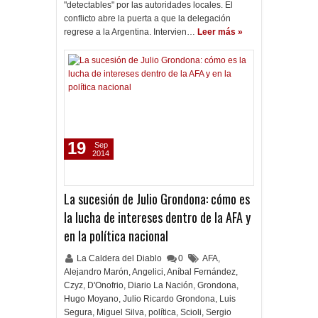
"detectables" por las autoridades locales. El
conflicto abre la puerta a que la delegación
regrese a la Argentina. Intervien…
Leer más »
19
Sep
2014
La sucesión de Julio Grondona: cómo es
la lucha de intereses dentro de la AFA y
en la política nacional
La Caldera del Diablo
0
AFA
,
Alejandro Marón
,
Angelici
,
Aníbal Fernández
,
Czyz
,
D'Onofrio
,
Diario La Nación
,
Grondona
,
Hugo Moyano
,
Julio Ricardo Grondona
,
Luis
Segura
,
Miguel Silva
,
política
,
Scioli
,
Sergio