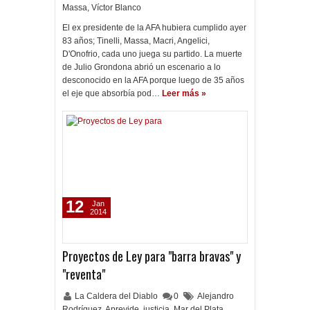
Massa
,
Víctor Blanco
El ex presidente de la AFA hubiera cumplido ayer
83 años; Tinelli, Massa, Macri, Angelici,
D'Onofrio, cada uno juega su partido. La muerte
de Julio Grondona abrió un escenario a lo
desconocido en la AFA porque luego de 35 años
el eje que absorbía pod…
Leer más »
12
Jan
2014
Proyectos de Ley para "barra bravas" y
"reventa"
La Caldera del Diablo
0
Alejandro
Rodríguez
,
Aprevide
,
justicia
,
Mar del Plata
,