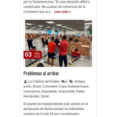
por la Sudamericana. “Es una situación difícil y
complicada. Me acaban de comunicar de la
Conmebol que si n…
Leer más »
03
May
2021
Problemas al arribar
La Caldera del Diablo
0
Arregui
,
avión
,
Brasil
,
Conmebol
,
Copa Sudamericana
,
coronavirus
,
Importante
,
Insaurralde
,
Pablo
Hernández
,
Scioli
El plantel de Independiente está varado en el
aeropuerto de Bahía porque los futbolistas
curados de Covid-19 son considerados