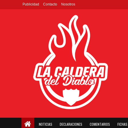
Publicidad
Contacto
Nosotros
NOTICIAS
DECLARACIONES
COMENTARIOS
FICHAS