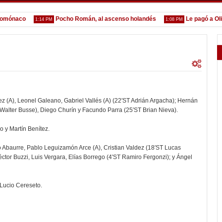
ónaco
Pocho Román, al ascenso holandés
Le pagó a Olimpi
1:14 PM
1:08 PM
uez (A), Leonel Galeano, Gabriel Vallés (A) (22′ST Adrián Argacha); Hernán
 Walter Busse), Diego Churín y Facundo Parra (25′ST Brian Nieva).
o y Martín Benítez.
o Abaurre, Pablo Leguizamón Arce (A), Cristian Valdez (18′ST Lucas
éctor Buzzi, Luis Vergara, Elías Borrego (4′ST Ramiro Fergonzi); y Ángel
 Lucio Cereseto.