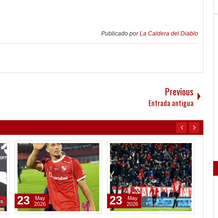
Publicado por
La Caldera del Diablo
Previous
Entrada antigua
23
23
22
May
May
2026
2026