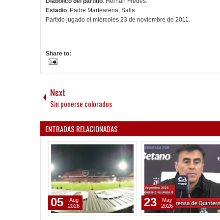
Diabólico del partido
: Hernán Fredes.
Estadio
: Padre Martearena, Salta.
Partido jugado el miércoles 23 de noviembre de 2011.
Share to:
Next
Sin ponerse colorados
ENTRADAS RELACIONADAS
05
23
Aug
May
2026
2026