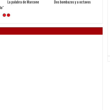
La palabra de Marcone
Dos bombazos y a octavos
Copa A
do"
de Fina