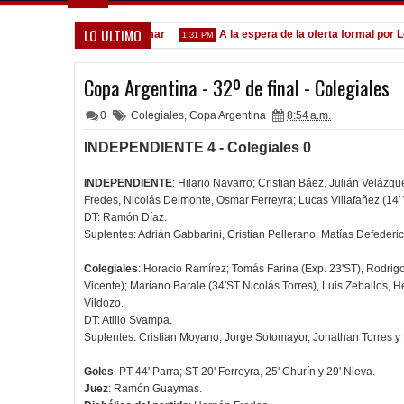
LO ULTIMO
onvocados ante el Calamar
A la espera de la oferta formal por Lom
1:31 PM
Copa Argentina - 32º de final - Colegiales
0
Colegiales
,
Copa Argentina
8:54 a.m.
INDEPENDIENTE 4 - Colegiales 0
INDEPENDIENTE
: Hilario Navarro; Cristian Báez, Julián Velázq
Fredes, Nicolás Delmonte, Osmar Ferreyra; Lucas Villafañez (14′
DT: Ramón Díaz.
Suplentes: Adrián Gabbarini, Cristian Pellerano, Matías Defederic
Colegiales
: Horacio Ramírez; Tomás Farina (Exp. 23'ST), Rodrig
Vicente); Mariano Barale (34′ST Nicolás Torres), Luis Zeballos, H
Vildozo.
DT: Atilio Svampa.
Suplentes: Cristian Moyano, Jorge Sotomayor, Jonathan Torres y
Goles
: PT 44' Parra; ST 20' Ferreyra, 25' Churín y 29' Nieva.
Juez
: Ramón Guaymas.