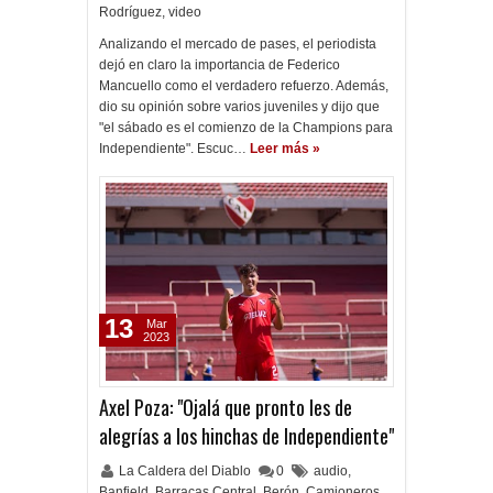
Rodríguez
,
video
Analizando el mercado de pases, el periodista
dejó en claro la importancia de Federico
Mancuello como el verdadero refuerzo. Además,
dio su opinión sobre varios juveniles y dijo que
"el sábado es el comienzo de la Champions para
Independiente". Escuc…
Leer más »
13
Mar
2023
Axel Poza: "Ojalá que pronto les de
alegrías a los hinchas de Independiente"
La Caldera del Diablo
0
audio
,
Banfield
,
Barracas Central
,
Berón
,
Camioneros
,