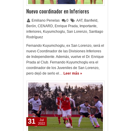
Nuevo coordinador en Inferiores
Emiliano Penelas
0
AAT
,
Banfield
,
Berón
,
CENARD
,
Enrique Prada
,
Importante
,
inferiores
,
Kuyumchoglu
,
San Lorenzo
,
Santiago
Rodríguez
Fernando Kuyumchoglu, ex San Lorenzo, será el
nuevo Coordinador de las Divisiones Inferiores
de Independiente. Además, vuelve el Dr. Enrique
Prada al Club. Fernando Kuyumchoglu era el
coordinador de los Juveniles de San Lorenzo,
pero dejó de serlo el…
Leer más »
31
Jul
2022