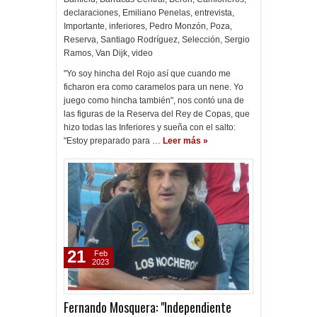
declaraciones
,
Emiliano Penelas
,
entrevista
,
Importante
,
inferiores
,
Pedro Monzón
,
Poza
,
Reserva
,
Santiago Rodríguez
,
Selección
,
Sergio
Ramos
,
Van Dijk
,
video
"Yo soy hincha del Rojo así que cuando me
ficharon era como caramelos para un nene. Yo
juego como hincha también", nos contó una de
las figuras de la Reserva del Rey de Copas, que
hizo todas las Inferiores y sueña con el salto:
"Estoy preparado para …
Leer más »
21
Feb
2023
Fernando Mosquera: "Independiente