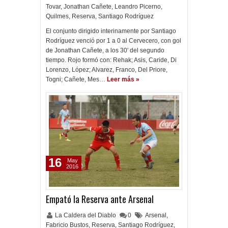
Tovar
,
Jonathan Cañete
,
Leandro Picerno
,
Quilmes
,
Reserva
,
Santiago Rodríguez
El conjunto dirigido interinamente por Santiago
Rodríguez venció por 1 a 0 al Cervecero, con gol
de Jonathan Cañete, a los 30' del segundo
tiempo. Rojo formó con: Rehak; Asis, Caride, Di
Lorenzo, López; Alvarez, Franco, Del Priore,
Togni; Cañete, Mes…
Leer más »
16
May
2016
Empató la Reserva ante Arsenal
La Caldera del Diablo
0
Arsenal
,
Fabricio Bustos
,
Reserva
,
Santiago Rodríguez
,