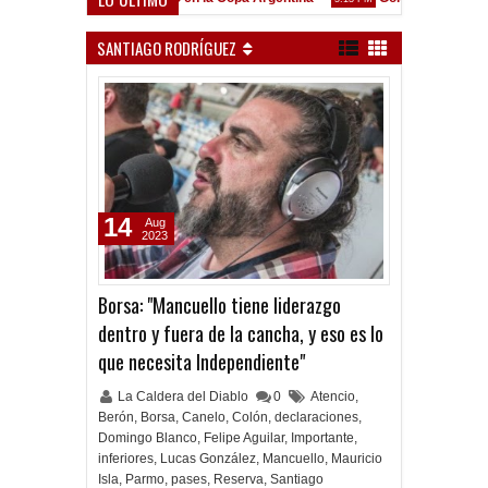
enó en Liniers
SANTIAGO RODRÍGUEZ
14
Aug
2023
Borsa: "Mancuello tiene liderazgo
dentro y fuera de la cancha, y eso es lo
que necesita Independiente"
La Caldera del Diablo
0
Atencio
,
Berón
,
Borsa
,
Canelo
,
Colón
,
declaraciones
,
Domingo Blanco
,
Felipe Aguilar
,
Importante
,
inferiores
,
Lucas González
,
Mancuello
,
Mauricio
Isla
,
Parmo
,
pases
,
Reserva
,
Santiago