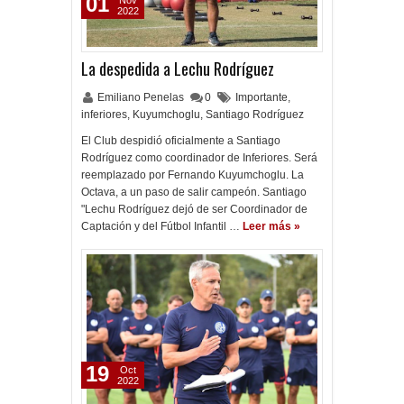
01
Nov
2022
La despedida a Lechu Rodríguez
Emiliano Penelas
0
Importante
,
inferiores
,
Kuyumchoglu
,
Santiago Rodríguez
El Club despidió oficialmente a Santiago
Rodríguez como coordinador de Inferiores. Será
reemplazado por Fernando Kuyumchoglu. La
Octava, a un paso de salir campeón. Santiago
"Lechu Rodríguez dejó de ser Coordinador de
Captación y del Fútbol Infantil …
Leer más »
19
Oct
2022