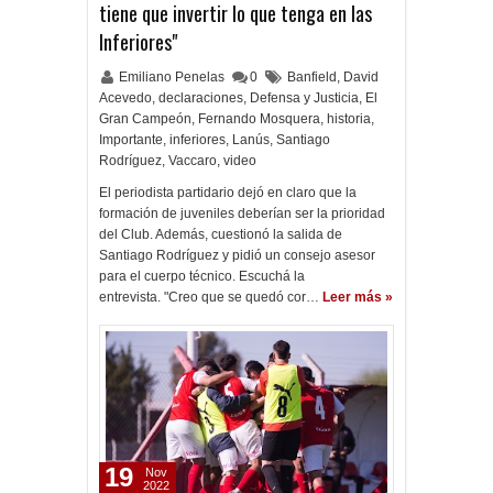
tiene que invertir lo que tenga en las
Inferiores"
Emiliano Penelas
0
Banfield
,
David
Acevedo
,
declaraciones
,
Defensa y Justicia
,
El
Gran Campeón
,
Fernando Mosquera
,
historia
,
Importante
,
inferiores
,
Lanús
,
Santiago
Rodríguez
,
Vaccaro
,
video
El periodista partidario dejó en claro que la
formación de juveniles deberían ser la prioridad
del Club. Además, cuestionó la salida de
Santiago Rodríguez y pidió un consejo asesor
para el cuerpo técnico. Escuchá la
entrevista. "Creo que se quedó cor…
Leer más »
19
Nov
2022