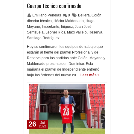
Cuerpo técnico confirmado
Emiliano Penelas
0
Bellera
,
Colón
,
director técnico
,
Héctor Maldonado
,
Hugo
Moyano
,
Importante
,
Iñíguez
,
Juan José
Serrizuela
,
Leonel Ríos
,
Maxi Vallejo
,
Reserva
,
Santiago Rodríguez
Hoy se confirmaron los equipos de trabajo que
estarán al frente del plantel Profesional y de
Reserva para los partidos ante Colón. Moyano y
Maldonado presentes en Domínico. Esta
mañana el plantel de Independiente entrenó
bajo las órdenes del nuevo cu…
Leer más »
26
Jul
2022