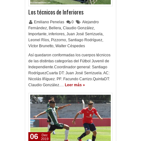
Los técnicos de Inferiores
Emiliano Penelas
0
Alejandro
Fernández
,
Bellera
,
Claudio González
,
Importante
,
inferiores
,
Juan José Serrizuela
,
Leonel Ríos
,
Pizzorno
,
Santiago Rodríguez
,
Víctor Brunetto
,
Walter Céspedes
Así quedaron conformadas los cuerpos técnicos
de las distintas categorías del Fútbol Juvenil de
Independiente.Coordinador general: Santiago
RodríguezCuarta DT: Juan José Serrizuela. AC:
Nicolás Iñíguez. PF: Facundo Carrizo.QuintaDT:
Claudio González.…
Leer más »
06
Dec
2019