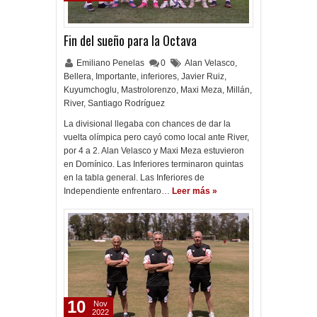
Fin del sueño para la Octava
Emiliano Penelas
0
Alan Velasco
,
Bellera
,
Importante
,
inferiores
,
Javier Ruiz
,
Kuyumchoglu
,
Mastrolorenzo
,
Maxi Meza
,
Millán
,
River
,
Santiago Rodríguez
La divisional llegaba con chances de dar la
vuelta olímpica pero cayó como local ante River,
por 4 a 2. Alan Velasco y Maxi Meza estuvieron
en Domínico. Las Inferiores terminaron quintas
en la tabla general. Las Inferiores de
Independiente enfrentaro…
Leer más »
10
Nov
2022