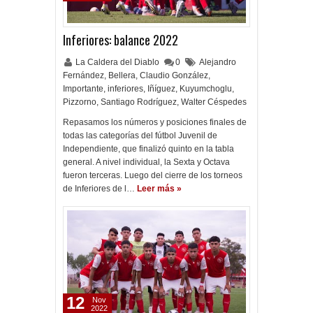
Inferiores: balance 2022
La Caldera del Diablo
0
Alejandro
Fernández
,
Bellera
,
Claudio González
,
Importante
,
inferiores
,
Iñíguez
,
Kuyumchoglu
,
Pizzorno
,
Santiago Rodríguez
,
Walter Céspedes
Repasamos los números y posiciones finales de
todas las categorías del fútbol Juvenil de
Independiente, que finalizó quinto en la tabla
general. A nivel individual, la Sexta y Octava
fueron terceras. Luego del cierre de los torneos
de Inferiores de l…
Leer más »
12
Nov
2022