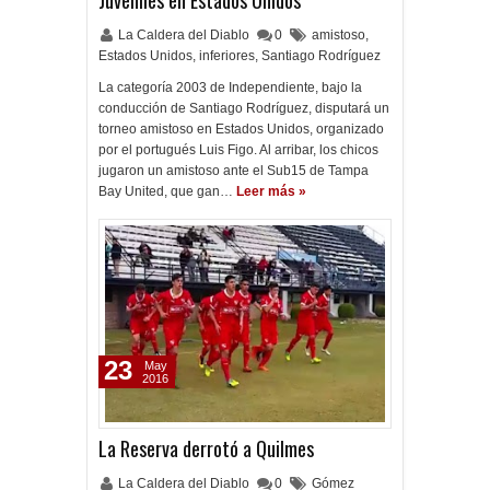
Juveniles en Estados Unidos
La Caldera del Diablo
0
amistoso
,
Estados Unidos
,
inferiores
,
Santiago Rodríguez
La categoría 2003 de Independiente, bajo la
conducción de Santiago Rodríguez, disputará un
torneo amistoso en Estados Unidos, organizado
por el portugués Luis Figo. Al arribar, los chicos
jugaron un amistoso ante el Sub15 de Tampa
Bay United, que gan…
Leer más »
23
May
2016
La Reserva derrotó a Quilmes
La Caldera del Diablo
0
Gómez