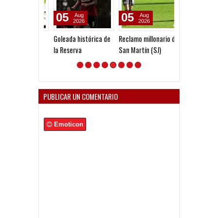
05
05
05
Aug
Aug
Aug
2026
2026
2026
Goleada histórica de
Reclamo millonario de
Venta de local
la Reserva
San Martín (SJ)
ante Platense
PUBLICAR UN COMENTARIO
Emoticon