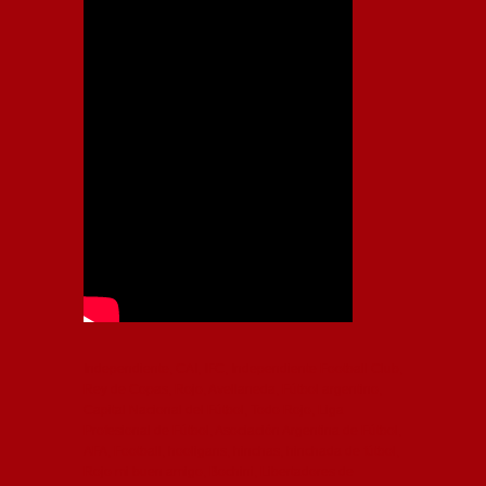
Independiente, CAI, IFC, Independiente Football Club,
Rey de Copas, Rojo, Avellaneda, Fútbol argentino,
Capital Nacional del Fútbol, Todo Rojo, Liga
Profesional de Fútbol, Asociación Argentina de Fútbol,
AFA, Football, hooligans, hinchas, hinchada de fútbol,
Rojo mi buen amigo, Bochini, Libertadores de