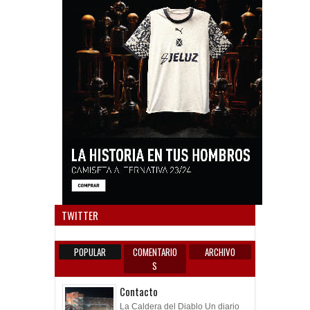
Anun
TWITTER
POPULAR
COMENTARIO
ARCHIVO
S
Contacto
La Caldera del Diablo Un diario