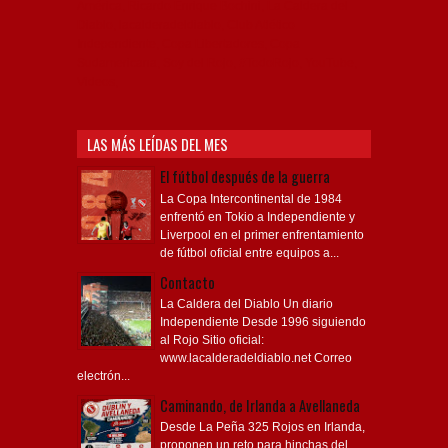
América, Ricardo Enrique Bochini, La Caldera del
Diablo, lacalderadeldiablo, Club Atlético
Independiente, Copa Libertadores, Copa
Sudamericana, Soy del Rojo, #TodoRojo, YouTube,
Videos,
LAS MÁS LEÍDAS DEL MES
El fútbol después de la guerra
La Copa Intercontinental de 1984
enfrentó en Tokio a Independiente y
Liverpool en el primer enfrentamiento
de fútbol oficial entre equipos a...
Contacto
La Caldera del Diablo Un diario
Independiente Desde 1996 siguiendo
al Rojo Sitio oficial:
www.lacalderadeldiablo.net Correo
electrón...
Caminando, de Irlanda a Avellaneda
Desde La Peña 325 Rojos en Irlanda,
proponen un reto para hinchas del