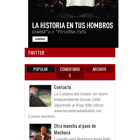
Anun
TWITTER
POPULAR
COMENTARIO
ARCHIVO
S
Contacto
La Caldera del Diablo Un diario
Independiente Desde 1996
siguiendo al Rojo Sitio oficial:
www.lacalderadeldiablo.net
Correo electrón...
Otra mancha al pase de
Machuca
Cuando ayer Machuca tenía todo