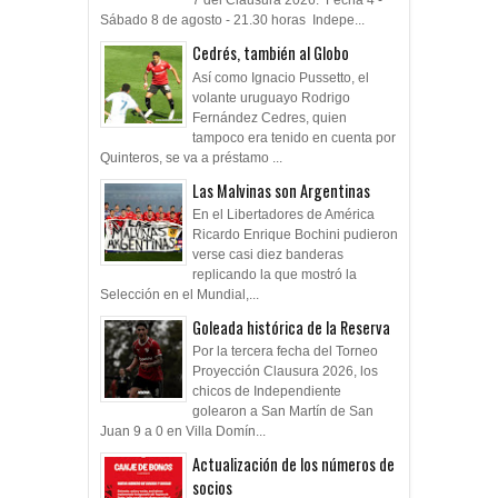
7 del Clausura 2026. Fecha 4 -
Sábado 8 de agosto - 21.30 horas Indepe...
Cedrés, también al Globo
Así como Ignacio Pussetto, el
volante uruguayo Rodrigo
Fernández Cedres, quien
tampoco era tenido en cuenta por
Quinteros, se va a préstamo ...
Las Malvinas son Argentinas
En el Libertadores de América
Ricardo Enrique Bochini pudieron
verse casi diez banderas
replicando la que mostró la
Selección en el Mundial,...
Goleada histórica de la Reserva
Por la tercera fecha del Torneo
Proyección Clausura 2026, los
chicos de Independiente
golearon a San Martín de San
Juan 9 a 0 en Villa Domín...
Actualización de los números de
socios