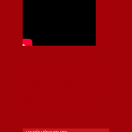
Independiente, CAI, IFC, Independiente Football Club,
Rey de Copas, Rojo, Avellaneda, Fútbol argentino,
Capital Nacional del Fútbol, Todo Rojo, Liga
Profesional de Fútbol, Asociación Argentina de Fútbol,
AFA, Football, hooligans, hinchas, hinchada de fútbol,
Rojo mi buen amigo, Bochini, Libertadores de
América, Ricardo Enrique Bochini, La Caldera del
Diablo, lacalderadeldiablo, Club Atlético
Independiente, Copa Libertadores, Copa
Sudamericana, Soy del Rojo, #TodoRojo, YouTube,
Videos,