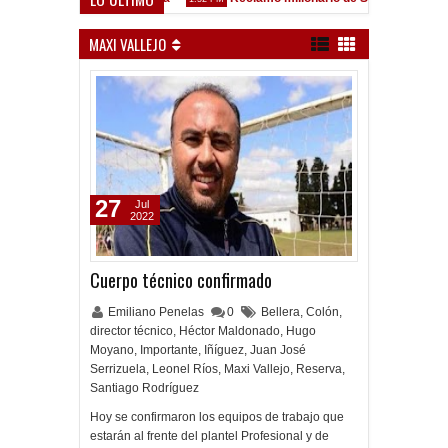
ez Sarsfield
MAXI VALLEJO
27
Jul
2022
Cuerpo técnico confirmado
Emiliano Penelas
0
Bellera
,
Colón
,
director técnico
,
Héctor Maldonado
,
Hugo
Moyano
,
Importante
,
Iñíguez
,
Juan José
Serrizuela
,
Leonel Ríos
,
Maxi Vallejo
,
Reserva
,
Santiago Rodríguez
Hoy se confirmaron los equipos de trabajo que
estarán al frente del plantel Profesional y de