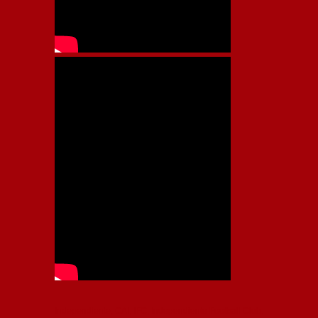
Independiente, CAI, IFC, Independiente Football Club,
Rey de Copas, Rojo, Avellaneda, Fútbol argentino,