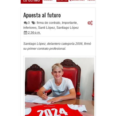
Convocados ante el Calamar
A la espera de la oferta formal po
7 PM
1:31 PM
Apuesta al futuro
0
firma de contrato
,
Importante
,
inferiores
,
Santi López
,
Santiago López
2:36 p.m.
Santiago López, delantero categoría 2006, firmó
su primer contrato profesional.