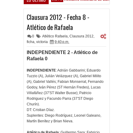
 Sarsfield
Clausura 2012 - Fecha 8 -
Atlético de Rafaela
0
Atlético Rafaela
,
Clausura 2012
,
ficha
,
victoria
9:40 p.m.
INDEPENDIENTE 2 - Atlético de
Rafaela 0
INDEPENDIENTE
: Adrián Gabbarini; Eduardo
Tuzzio (A), Julián Velázquez (A), Gabriel Milito
(A), Gabriel Vallés; Fabian Monserrat, Fernando
Godoy, Iván Pérez (ST Hernán Fredes), Lucas
Villafáñez (37′ST Walter Busse); Patricio
Rodriguez y Facundo Parra (37′ST Diego
Churín).
DT: Cristian Díaz.
Suplentes: Diego Rodríguez, Leonel Galeano,
Martín Benítez y Brian Nieva.
Atlético de Rafaela
: Guillermo Sara; Fabricio