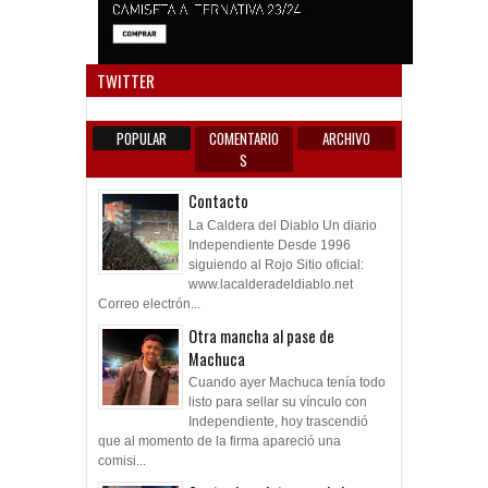
Anun
TWITTER
POPULAR
COMENTARIO
ARCHIVO
S
Contacto
La Caldera del Diablo Un diario
Independiente Desde 1996
siguiendo al Rojo Sitio oficial:
www.lacalderadeldiablo.net
Correo electrón...
Otra mancha al pase de
Machuca
Cuando ayer Machuca tenía todo
listo para sellar su vínculo con
Independiente, hoy trascendió
que al momento de la firma apareció una
comisi...