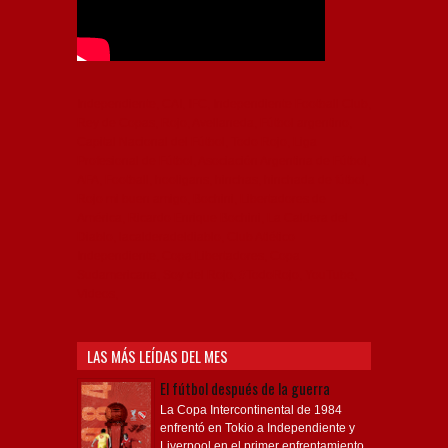
Independiente, CAI, IFC, Independiente Football Club,
Rey de Copas, Rojo, Avellaneda, Fútbol argentino,
Capital Nacional del Fútbol, Todo Rojo, Liga
Profesional de Fútbol, Asociación Argentina de Fútbol,
AFA, Football, hooligans, hinchas, hinchada de fútbol,
Rojo mi buen amigo, Bochini, Libertadores de
América, Ricardo Enrique Bochini, La Caldera del
Diablo, lacalderadeldiablo, Club Atlético
Independiente, Copa Libertadores, Copa
Sudamericana, Soy del Rojo, #TodoRojo, YouTube,
Videos,
LAS MÁS LEÍDAS DEL MES
El fútbol después de la guerra
La Copa Intercontinental de 1984
enfrentó en Tokio a Independiente y
Liverpool en el primer enfrentamiento