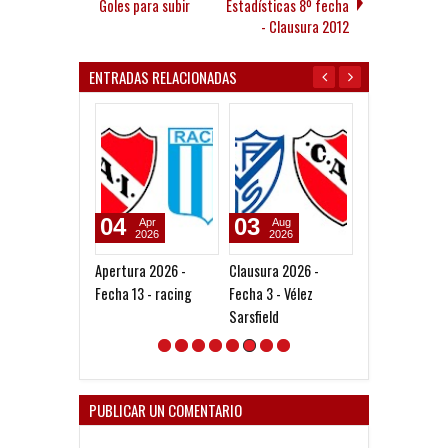
Goles para subir
Estadísticas 8º fecha
- Clausura 2012
ENTRADAS RELACIONADAS
04
03
10
Apr
Aug
May
2026
2026
2026
Apertura 2026 -
Clausura 2026 -
Apertura 2026 
Fecha 13 - racing
Fecha 3 - Vélez
Octavos de fina
Sarsfield
Rosario Centra
PUBLICAR UN COMENTARIO