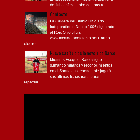
de fútbol oficial entre equipos a...
Contacto
La Caldera del Diablo Un diario
Independiente Desde 1996 siguiendo
al Rojo Sitio oficial:
www.lacalderadeldiablo.net Correo
electrón...
Nuevo capítulo de la novela de Barco
Mientras Esequiel Barco sigue
sumando minutos y reconocimientos
en el Spartak, Independiente jugará
sus últimas fichas para lograr
repatriar...