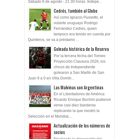
Sábado 8 de agosto - 21.30 horas Indepe...
Cedrés, también al Globo
Así como Ignacio Pussetto, el
volante uruguayo Rodrigo
Fernández Cedres, quien
tampoco era tenido en cuenta por
Quinteros, se va a préstamo ...
Goleada histórica de la Reserva
Por la tercera fecha del Torneo
Proyección Clausura 2026, los
chicos de Independiente
golearon a San Martín de San
Juan 9 a 0 en Villa Domín...
Las Malvinas son Argentinas
En el Libertadores de América
Ricardo Enrique Bochini pudieron
verse casi diez banderas
replicando la que mostró la
Selección en el Mundial,...
Actualización de los números de
socios
Finalizada la depuración del