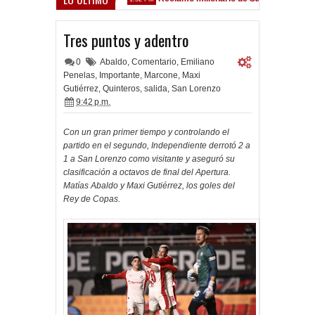
z Sarsfield
Tres puntos y adentro
0
Abaldo
,
Comentario
,
Emiliano
Penelas
,
Importante
,
Marcone
,
Maxi
Gutiérrez
,
Quinteros
,
salida
,
San Lorenzo
9:42 p.m.
Con un gran primer tiempo y controlando el
partido en el segundo, Independiente derrotó 2 a
1 a San Lorenzo como visitante y aseguró su
clasificación a octavos de final del Apertura.
Matías Abaldo y Maxi Gutiérrez, los goles del
Rey de Copas.