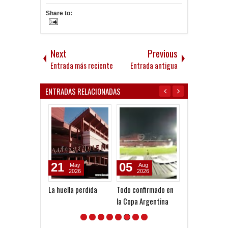
Share to:
Next
Previous
Entrada más reciente
Entrada antigua
ENTRADAS RELACIONADAS
21
05
05
May
Aug
Aug
2026
2026
2026
La huella perdida
Todo confirmado en
Goleada histór
la Copa Argentina
la Reserva