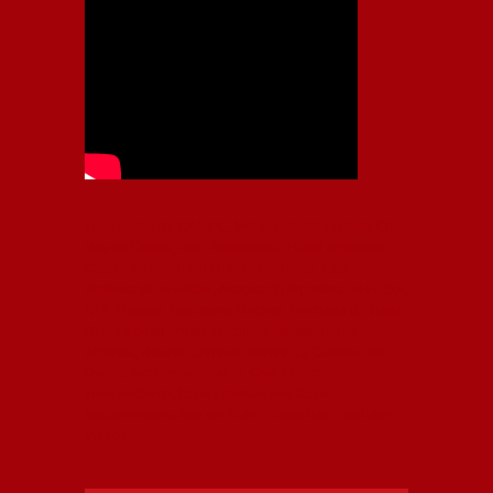
Independiente, CAI, IFC, Independiente Football Club,
Rey de Copas, Rojo, Avellaneda, Fútbol argentino,
Capital Nacional del Fútbol, Todo Rojo, Liga
Profesional de Fútbol, Asociación Argentina de Fútbol,
AFA, Football, hooligans, hinchas, hinchada de fútbol,
Rojo mi buen amigo, Bochini, Libertadores de
América, Ricardo Enrique Bochini, La Caldera del
Diablo, lacalderadeldiablo, Club Atlético
Independiente, Copa Libertadores, Copa
Sudamericana, Soy del Rojo, #TodoRojo, YouTube,
Videos,