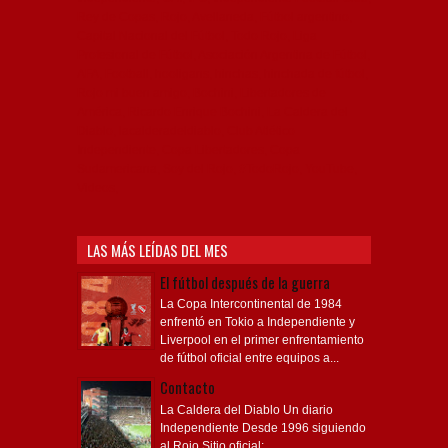
Rey de Copas, Rojo, Avellaneda, Fútbol argentino,
Capital Nacional del Fútbol, Todo Rojo, Liga
Profesional de Fútbol, Asociación Argentina de Fútbol,
AFA, Football, hooligans, hinchas, hinchada de fútbol,
Rojo mi buen amigo, Bochini, Libertadores de
América, Ricardo Enrique Bochini, La Caldera del
Diablo, lacalderadeldiablo, Club Atlético
Independiente, Copa Libertadores, Copa
Sudamericana, Soy del Rojo, #TodoRojo, YouTube,
Videos,
LAS MÁS LEÍDAS DEL MES
El fútbol después de la guerra
La Copa Intercontinental de 1984
enfrentó en Tokio a Independiente y
Liverpool en el primer enfrentamiento
de fútbol oficial entre equipos a...
Contacto
La Caldera del Diablo Un diario
Independiente Desde 1996 siguiendo
al Rojo Sitio oficial: