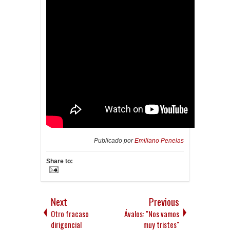
Publicado por
Emiliano Penelas
Share to:
Next
Previous
Otro fracaso
Ávalos: "Nos vamos
dirigencial
muy tristes"