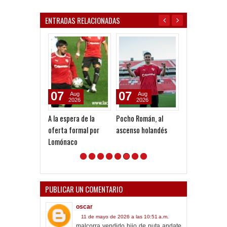
ENTRADAS RELACIONADAS
07
07
05
Aug
Aug
Aug
2026
2026
2026
A la espera de la
Pocho Román, al
Todo confirma
oferta formal por
ascenso holandés
la Copa Argent
Lomónaco
PUBLICAR UN COMENTARIO
oscar
11 de mayo de 2026 a las 10:51 a.m.
malcorra vendido hijo de puta andate