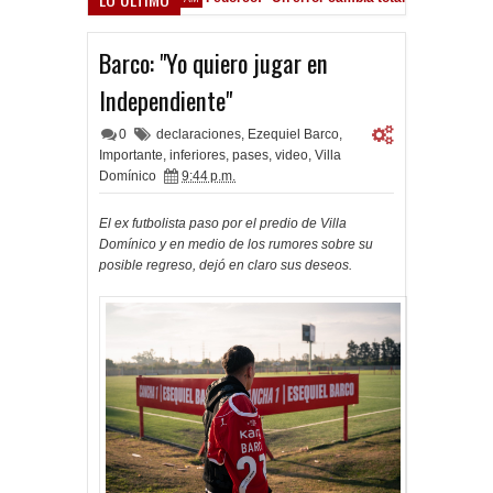
ocho Román, al ascenso holandés
Barco: "Yo quiero jugar en
Independiente"
0
declaraciones
,
Ezequiel Barco
,
Importante
,
inferiores
,
pases
,
video
,
Villa
Domínico
9:44 p.m.
El ex futbolista paso por el predio de Villa
Domínico y en medio de los rumores sobre su
posible regreso, dejó en claro sus deseos.