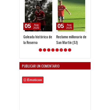
05
05
26
Aug
Aug
Jul
2026
2026
2026
Goleada histórica de
Reclamo millonario de
Nuevo capítulo
la Reserva
San Martín (SJ)
novela de Barc
PUBLICAR UN COMENTARIO
Emoticon