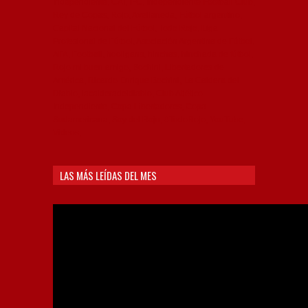
Independiente, CAI, IFC, Independiente Football Club,
Rey de Copas, Rojo, Avellaneda, Fútbol argentino,
Capital Nacional del Fútbol, Todo Rojo, Liga
Profesional de Fútbol, Asociación Argentina de Fútbol,
AFA, Football, hooligans, hinchas, hinchada de fútbol,
Rojo mi buen amigo, Bochini, Libertadores de
América, Ricardo Enrique Bochini, La Caldera del
Diablo, lacalderadeldiablo, Club Atlético
Independiente, Copa Libertadores, Copa
Sudamericana, Soy del Rojo, #TodoRojo, YouTube,
Videos,
LAS MÁS LEÍDAS DEL MES