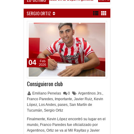
Frenó en Liniers
 PM
SERGIO ORTIZ
04
Feb
2026
Consiguieron club
Emiliano Penelas
0
Argentinos Jrs.
,
Franco Paredes
,
Importante
,
Javier Ruiz
,
Kevin
López
,
Los Andes
,
pases
,
San Martín de
Tucumán
,
Sergio Ortiz
Finalmente, Kevin López encontró su lugar en el
mundo, Franco Paredes fue oficializado por
Argentinos, Ortiz se va al Mil Rayitas y Javier