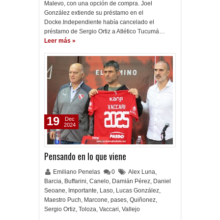
Malevo, con una opción de compra. Joel
González extiende su préstamo en el
Docke.Independiente había cancelado el
préstamo de Sergio Ortiz a Atlético Tucumá…
Leer más »
19
Dec
2024
Pensando en lo que viene
Emiliano Penelas
0
Alex Luna
,
Barcia
,
Buffarini
,
Canelo
,
Damián Pérez
,
Daniel
Seoane
,
Importante
,
Laso
,
Lucas González
,
Maestro Puch
,
Marcone
,
pases
,
Quiñonez
,
Sergio Ortiz
,
Toloza
,
Vaccari
,
Vallejo