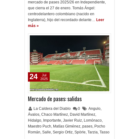
mercado de pases 2025/26 en Independiente,
que cierra el 27 de enero. Tomás Ángel:
centrodelantero colombiano (nacido en
Inglaterra), hijo del recordado delante…
Leer
más »
24
Jul
2025
Mercado de pases: salidas
La Caldera del Diablo
0
Angulo
,
Ávalos
,
Chaco Martínez
,
David Martínez
,
Hidalgo
,
Importante
,
Javier Ruiz
,
Lomónaco
,
Maestro Puch
,
Matías Giménez
,
pases
,
Pocho
Román
,
Salle
,
Sergio Ortiz
,
Spörle
,
Tarzia
,
Tasso