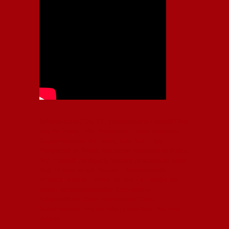
Independiente, CAI, IFC, Independiente Football Club,
Rey de Copas, Rojo, Avellaneda, Fútbol argentino,
Capital Nacional del Fútbol, Todo Rojo, Liga
Profesional de Fútbol, Asociación Argentina de Fútbol,
AFA, Football, hooligans, hinchas, hinchada de fútbol,
Rojo mi buen amigo, Bochini, Libertadores de
América, Ricardo Enrique Bochini, La Caldera del
Diablo, lacalderadeldiablo, Club Atlético
Independiente, Copa Libertadores, Copa
Sudamericana, Soy del Rojo, #TodoRojo, YouTube,
Videos,