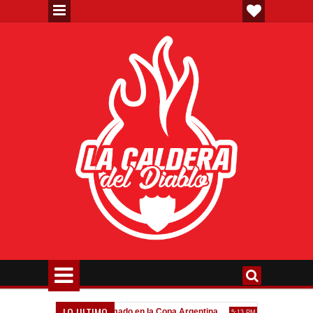
LO ULTIMO
"
Todo confirmado en la Copa Argentina
Goleada histórica 
7:08 PM
5:13 PM