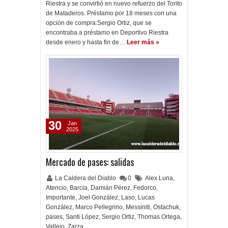
Riestra y se convirtió en nuevo refuerzo del Torito
de Mataderos. Préstamo por 18 meses con una
opción de compra.Sergio Ortiz, que se
encontraba a préstamo en Deportivo Riestra
desde enero y hasta fin de…
Leer más »
30
Jan
2025
Mercado de pases: salidas
La Caldera del Diablo
0
Alex Luna
,
Atencio
,
Barcia
,
Damián Pérez
,
Fedorco
,
Importante
,
Joel González
,
Laso
,
Lucas
González
,
Marco Pellegrino
,
Messiniti
,
Ostachuk
,
pases
,
Santi López
,
Sergio Ortiz
,
Thomas Ortega
,
Vallejo
,
Zarza