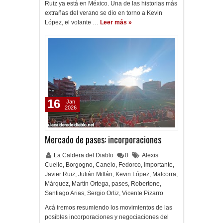
Ruiz ya está en México. Una de las historias más
extrañas del verano se dio en torno a Kevin
López, el volante …
Leer más »
16
Jan
2026
Mercado de pases: incorporaciones
La Caldera del Diablo
0
Alexis
Cuello
,
Borgogno
,
Canelo
,
Fedorco
,
Importante
,
Javier Ruiz
,
Julián Millán
,
Kevin López
,
Malcorra
,
Márquez
,
Martín Ortega
,
pases
,
Robertone
,
Santiago Arias
,
Sergio Ortiz
,
Vicente Pizarro
Acá iremos resumiendo los movimientos de las
posibles incorporaciones y negociaciones del