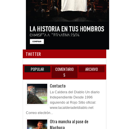
Anun
TWITTER
POPULAR
COMENTARIO
ARCHIVO
S
Contacto
La Caldera del Diablo Un diario
Independiente Desde 1996
siguiendo al Rojo Sitio oficial:
www.lacalderadeldiablo.net
Correo electrón...
Otra mancha al pase de
Machuca