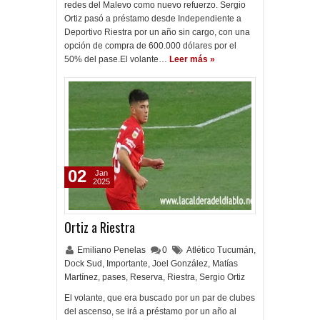
redes del Malevo como nuevo refuerzo. Sergio
Ortiz pasó a préstamo desde Independiente a
Deportivo Riestra por un año sin cargo, con una
opción de compra de 600.000 dólares por el
50% del pase.El volante…
Leer más »
02
Jan
2025
Ortiz a Riestra
Emiliano Penelas
0
Atlético Tucumán
,
Dock Sud
,
Importante
,
Joel González
,
Matías
Martínez
,
pases
,
Reserva
,
Riestra
,
Sergio Ortiz
El volante, que era buscado por un par de clubes
del ascenso, se irá a préstamo por un año al