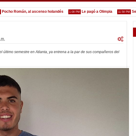
o Román, al ascenso holandés
Le pagó a Olimpia
Seoane: 
1:08 PM
11:58 PM
.m.
el último semestre en Atlanta, ya entrena a la par de sus compañeros del