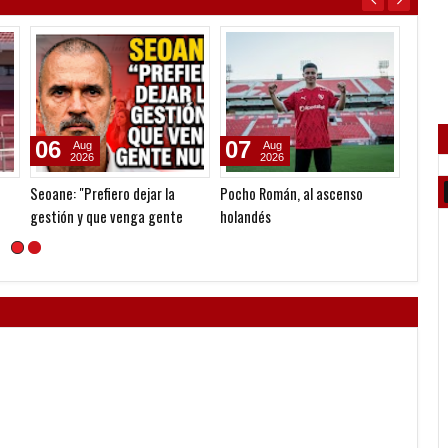
06
07
07
Aug
Aug
2026
2026
Seoane: "Prefiero dejar la
Pocho Román, al ascenso
A la e
gestión y que venga gente
holandés
por L
nueva"