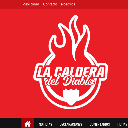
Publicidad
Contacto
Nosotros
NOTICIAS
DECLARACIONES
COMENTARIOS
FICHAS