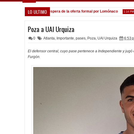
LO ULTIMO
Calamar
A la espera de la oferta formal por Lomónaco
Poch
1:31 PM
1:14 PM
Poza a UAI Urquiza
0
Atlanta
,
Importante
,
pases
,
Poza
,
UAI Urquiza
6:53 p
El defensor central, cuyo pase pertenece a Independiente y jugó 
Furgón.