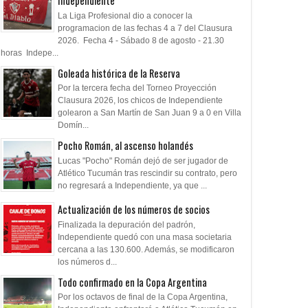
Independiente
La Liga Profesional dio a conocer la
programacion de las fechas 4 a 7 del Clausura
2026. Fecha 4 - Sábado 8 de agosto - 21.30
horas Indepe...
Goleada histórica de la Reserva
Por la tercera fecha del Torneo Proyección
Clausura 2026, los chicos de Independiente
golearon a San Martín de San Juan 9 a 0 en Villa
Domín...
Pocho Román, al ascenso holandés
Lucas "Pocho" Román dejó de ser jugador de
Atlético Tucumán tras rescindir su contrato, pero
no regresará a Independiente, ya que ...
Actualización de los números de socios
Finalizada la depuración del padrón,
Independiente quedó con una masa societaria
cercana a las 130.600. Además, se modificaron
los números d...
Todo confirmado en la Copa Argentina
Por los octavos de final de la Copa Argentina,