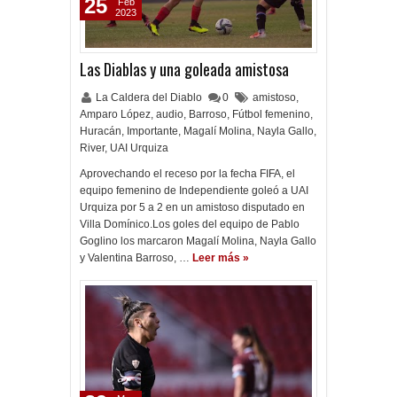
25
Feb
2023
Las Diablas y una goleada amistosa
La Caldera del Diablo
0
amistoso
,
Amparo López
,
audio
,
Barroso
,
Fútbol femenino
,
Huracán
,
Importante
,
Magalí Molina
,
Nayla Gallo
,
River
,
UAI Urquiza
Aprovechando el receso por la fecha FIFA, el
equipo femenino de Independiente goleó a UAI
Urquiza por 5 a 2 en un amistoso disputado en
Villa Domínico.Los goles del equipo de Pablo
Goglino los marcaron Magalí Molina, Nayla Gallo
y Valentina Barroso, …
Leer más »