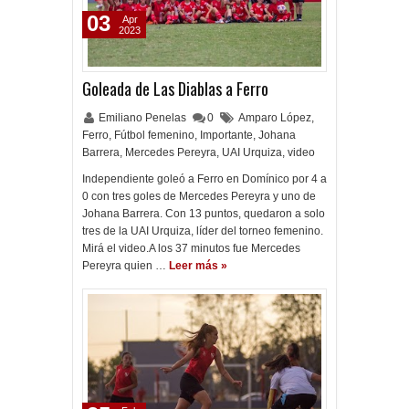
03
Apr
2023
Goleada de Las Diablas a Ferro
Emiliano Penelas
0
Amparo López
,
Ferro
,
Fútbol femenino
,
Importante
,
Johana
Barrera
,
Mercedes Pereyra
,
UAI Urquiza
,
video
Independiente goleó a Ferro en Domínico por 4 a
0 con tres goles de Mercedes Pereyra y uno de
Johana Barrera. Con 13 puntos, quedaron a solo
tres de la UAI Urquiza, líder del torneo femenino.
Mirá el video.A los 37 minutos fue Mercedes
Pereyra quien …
Leer más »