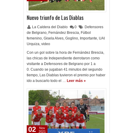
Nuevo triunfo de Las Diablas
La Caldera del Diablo
0
Defensores
de Belgrano
,
Fernández Brescia
,
Fútbol
femenino
,
Gisela Alves
,
Goglino
,
Importante
,
UAI
Urquiza
,
video
Con un gol sobre la hora de Fernández Brescia,
las chicas de Independiente derrotaron como
visitante a Defensores de Belgrano por 1 a
0. Cuando se jugaban 41 minutos del segundo
tiempo, Las Diablas tuvieron el premio por haber
ido a buscarlo todo el …
Leer más »
02
Nov
2021