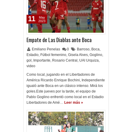
11
May
2023
Empate de Las Diablas ante Boca
Emiliano Penelas
0
Barroso
,
Boca
,
Estadio
,
Fútbol femenino
,
Gisela Alves
,
Goglino
,
gol
,
Importante
,
Rosario Central
,
UAI Urquiza
,
video
Como local, jugando en el Libertadores de
América Ricardo Enrique Bochini, Independiente
igualó ante Boca en un clásico intenso. Mirá los
goles.Este jueves por la tarde, el equipo de
Pablo Goglino enfrentó como local en el Estadio
Libertadores de Amé…
Leer más »