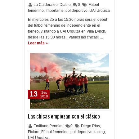
La Caldera del Diablo
0
Fútbol
femenino
,
Importante
,
polideportivo
,
UAI Urquiza
El miércoles 25 a las 15:30 horas será el debut
del fútbol femenino de Independiente en el
torneo, visitando a UAI Urquiza en Villa Lynch,
desde las 15:30 horas. ¡Vamos las chicas! …
Leer más »
13
Sep
2018
Las chicas empiezan con el clásico
Emiliano Penelas
0
Diego Ríos
,
Fixture
,
Fútbol femenino
,
polideportivo
,
racing
,
UAI Urquiza