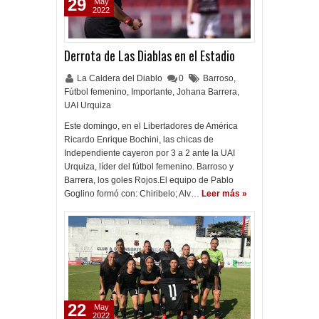
29
May
2022
Derrota de Las Diablas en el Estadio
La Caldera del Diablo
0
Barroso
,
Fútbol femenino
,
Importante
,
Johana Barrera
,
UAI Urquiza
Este domingo, en el Libertadores de América
Ricardo Enrique Bochini, las chicas de
Independiente cayeron por 3 a 2 ante la UAI
Urquiza, líder del fútbol femenino. Barroso y
Barrera, los goles Rojos.El equipo de Pablo
Goglino formó con: Chiribelo; Alv…
Leer más »
22
May
2022