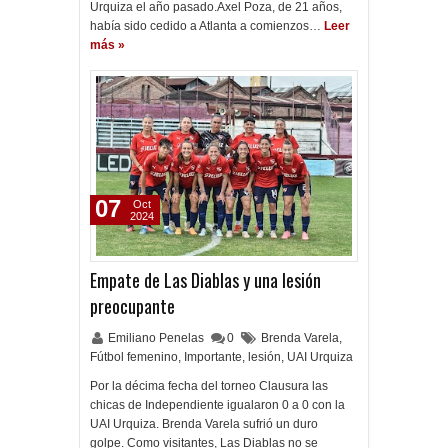
Urquiza el año pasado.Axel Poza, de 21 años,
había sido cedido a Atlanta a comienzos…
Leer
más »
07
Oct
2024
Empate de Las Diablas y una lesión
preocupante
Emiliano Penelas
0
Brenda Varela
,
Fútbol femenino
,
Importante
,
lesión
,
UAI Urquiza
Por la décima fecha del torneo Clausura las
chicas de Independiente igualaron 0 a 0 con la
UAI Urquiza. Brenda Varela sufrió un duro
golpe. Como visitantes, Las Diablas no se