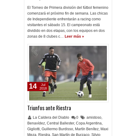
El Torneo de Primera división del fútbol femenino
comenzará el próximo fin de semana. Las chicas
de Independiente enfrentarán a racing como
visitantes el sábado 15. El campeonato está
dividido en dos etapas, con los equipos en dos
zonas de 8 clubes c…
Leer más »
14
Jul
2018
Triunfos ante Riestra
La Caldera del Diablo
0
amistoso
,
Benavídez
,
Central Ballester
,
Copa Argentina
,
Gigliotti
,
Guillermo Burdisso
,
Martín Benítez
,
Maxi
Meza
,
Riestra
,
San Martín de Burzaco
,
Silvio