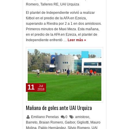
Romero
,
Talleres RE
,
UAI Urquiza
El plantel de Independiente volvió a realizar
fútbol en el predio de la AFA en Ezeiza,
superando a Riestra por 2 a 1 en dos amistosos.
Primeros minutos de Maxi Meza. Esta mañana,
en el predio de la AFA en Ezeiza, el plantel de
Independiente enfrentó …
Leer más »
11
Jul
2018
Mañana de goles ante UAI Urquiza
Emiliano Penelas
0
amistoso
,
Barreto
,
Braian Romero
,
Gaibor
,
Gigliotti
,
Mauro
Molina
,
Pablo Hernández
,
Silvio Romero
,
UAI