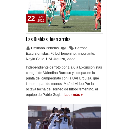
22
Apr
2023
Las Diablas, bien arriba
Emiliano Penelas
0
Barroso
,
Excursionistas
,
Fútbol femenino
,
Importante
,
Nayla Gallo
,
UAI Urquiza
,
video
Independiente derrotó por 1 a 0 a Excursionistas
con gol de Valentina Barroso y comparten la
punta del campeonato con la UAI Urquiza, qué
tiene un partido menos. Mirá el video.Por la
octava fecha del Torneo de fútbol femenino, el
equipo de Pablo Gogl…
Leer más »