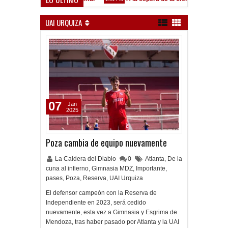
odoy desgarrado
UAI URQUIZA
07
Jan
2025
Poza cambia de equipo nuevamente
La Caldera del Diablo
0
Atlanta
,
De la
cuna al infierno
,
Gimnasia MDZ
,
Importante
,
pases
,
Poza
,
Reserva
,
UAI Urquiza
El defensor campeón con la Reserva de
Independiente en 2023, será cedido
nuevamente, esta vez a Gimnasia y Esgrima de
Mendoza, tras haber pasado por Atlanta y la UAI