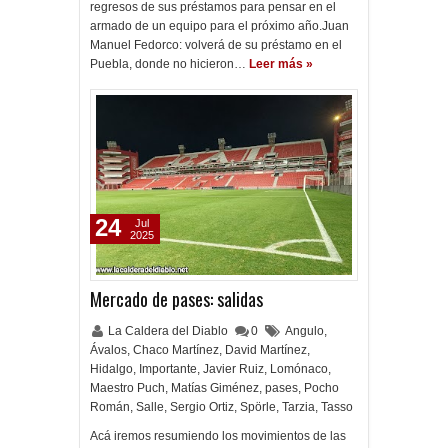
regresos de sus préstamos para pensar en el
armado de un equipo para el próximo año.Juan
Manuel Fedorco: volverá de su préstamo en el
Puebla, donde no hicieron…
Leer más »
24
Jul
2025
Mercado de pases: salidas
La Caldera del Diablo
0
Angulo
,
Ávalos
,
Chaco Martínez
,
David Martínez
,
Hidalgo
,
Importante
,
Javier Ruiz
,
Lomónaco
,
Maestro Puch
,
Matías Giménez
,
pases
,
Pocho
Román
,
Salle
,
Sergio Ortiz
,
Spörle
,
Tarzia
,
Tasso
Acá iremos resumiendo los movimientos de las