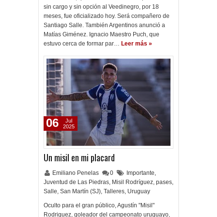
sin cargo y sin opción al Veedinegro, por 18
meses, fue oficializado hoy. Será compañero de
Santiago Salle. También Argentinos anunció a
Matías Giménez. Ignacio Maestro Puch, que
estuvo cerca de formar par…
Leer más »
06
Jul
2025
Un misil en mi placard
Emiliano Penelas
0
Importante
,
Juventud de Las Piedras
,
Misil Rodríguez
,
pases
,
Salle
,
San Martín (SJ)
,
Talleres
,
Uruguay
Oculto para el gran público, Agustín "Misil"
Rodriguez, goleador del campeonato uruguayo,