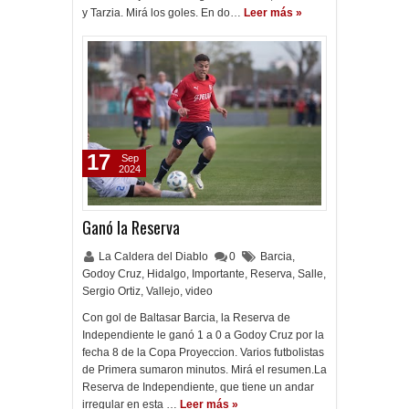
y Tarzia. Mirá los goles. En do…
Leer más »
17
Sep
2024
Ganó la Reserva
La Caldera del Diablo
0
Barcia
,
Godoy Cruz
,
Hidalgo
,
Importante
,
Reserva
,
Salle
,
Sergio Ortiz
,
Vallejo
,
video
Con gol de Baltasar Barcia, la Reserva de
Independiente le ganó 1 a 0 a Godoy Cruz por la
fecha 8 de la Copa Proyeccion. Varios futbolistas
de Primera sumaron minutos. Mirá el resumen.La
Reserva de Independiente, que tiene un andar
irregular en esta …
Leer más »