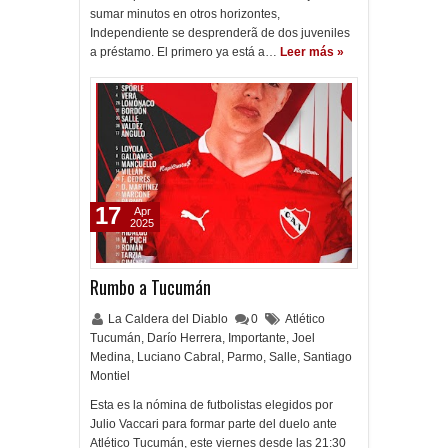
sumar minutos en otros horizontes,
Independiente se desprenderã de dos juveniles
a préstamo. El primero ya está a…
Leer más »
17
Apr
2025
Rumbo a Tucumán
La Caldera del Diablo
0
Atlético
Tucumán
,
Darío Herrera
,
Importante
,
Joel
Medina
,
Luciano Cabral
,
Parmo
,
Salle
,
Santiago
Montiel
Esta es la nómina de futbolistas elegidos por
Julio Vaccari para formar parte del duelo ante
Atlético Tucumán, este viernes desde las 21:30