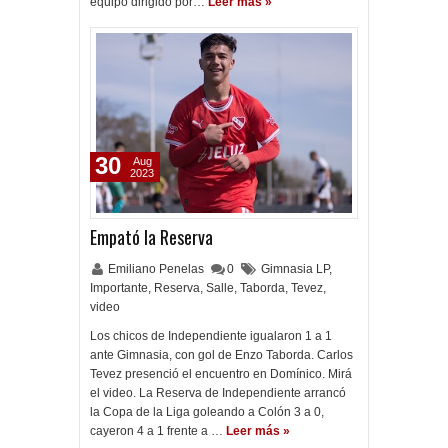
equipo dirigido por…
Leer más »
30
Aug
2023
Empató la Reserva
Emiliano Penelas
0
Gimnasia LP
,
Importante
,
Reserva
,
Salle
,
Taborda
,
Tevez
,
video
Los chicos de Independiente igualaron 1 a 1
ante Gimnasia, con gol de Enzo Taborda. Carlos
Tevez presenció el encuentro en Domínico. Mirá
el video. La Reserva de Independiente arrancó
la Copa de la Liga goleando a Colón 3 a 0,
cayeron 4 a 1 frente a …
Leer más »