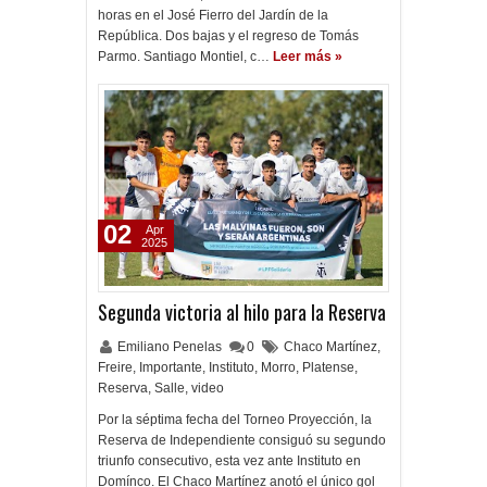
horas en el José Fierro del Jardín de la
República. Dos bajas y el regreso de Tomás
Parmo. Santiago Montiel, c…
Leer más »
02
Apr
2025
Segunda victoria al hilo para la Reserva
Emiliano Penelas
0
Chaco Martínez
,
Freire
,
Importante
,
Instituto
,
Morro
,
Platense
,
Reserva
,
Salle
,
video
Por la séptima fecha del Torneo Proyección, la
Reserva de Independiente consiguó su segundo
triunfo consecutivo, esta vez ante Instituto en
Domínco. El Chaco Martínez anotó el único gol