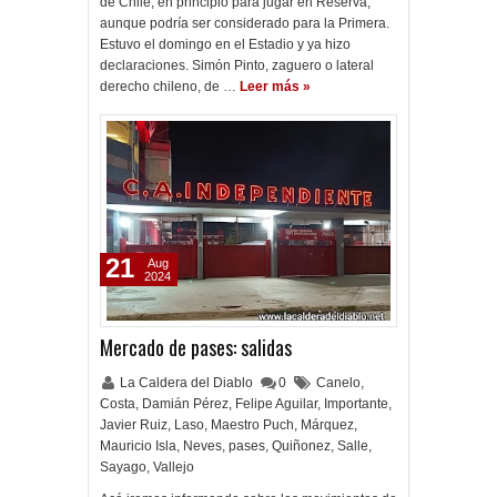
de Chile, en principio para jugar en Reserva,
aunque podría ser considerado para la Primera.
Estuvo el domingo en el Estadio y ya hizo
declaraciones. Simón Pinto, zaguero o lateral
derecho chileno, de …
Leer más »
21
Aug
2024
Mercado de pases: salidas
La Caldera del Diablo
0
Canelo
,
Costa
,
Damián Pérez
,
Felipe Aguilar
,
Importante
,
Javier Ruiz
,
Laso
,
Maestro Puch
,
Márquez
,
Mauricio Isla
,
Neves
,
pases
,
Quiñonez
,
Salle
,
Sayago
,
Vallejo