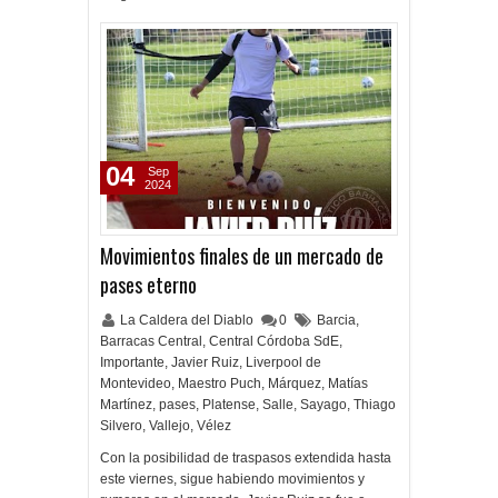
04
Sep
2024
Movimientos finales de un mercado de
pases eterno
La Caldera del Diablo
0
Barcia
,
Barracas Central
,
Central Córdoba SdE
,
Importante
,
Javier Ruiz
,
Liverpool de
Montevideo
,
Maestro Puch
,
Márquez
,
Matías
Martínez
,
pases
,
Platense
,
Salle
,
Sayago
,
Thiago
Silvero
,
Vallejo
,
Vélez
Con la posibilidad de traspasos extendida hasta
este viernes, sigue habiendo movimientos y