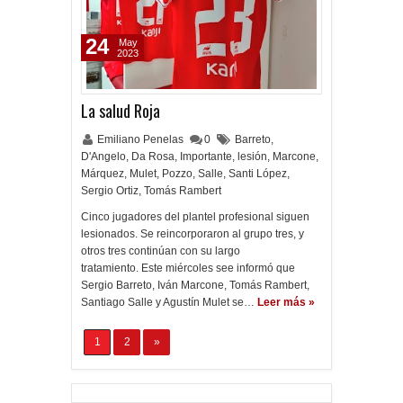
24
May
2023
La salud Roja
Emiliano Penelas
0
Barreto
,
D'Angelo
,
Da Rosa
,
Importante
,
lesión
,
Marcone
,
Márquez
,
Mulet
,
Pozzo
,
Salle
,
Santi López
,
Sergio Ortiz
,
Tomás Rambert
Cinco jugadores del plantel profesional siguen
lesionados. Se reincorporaron al grupo tres, y
otros tres continúan con su largo
tratamiento. Este miércoles see informó que
Sergio Barreto, Iván Marcone, Tomás Rambert,
Santiago Salle y Agustín Mulet se…
Leer más »
1
2
»