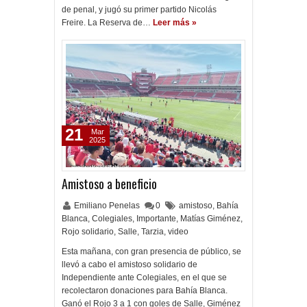
de penal, y jugó su primer partido Nicolás
Freire. La Reserva de…
Leer más »
21
Mar
2025
Amistoso a beneficio
Emiliano Penelas
0
amistoso
,
Bahía
Blanca
,
Colegiales
,
Importante
,
Matías Giménez
,
Rojo solidario
,
Salle
,
Tarzia
,
video
Esta mañana, con gran presencia de público, se
llevó a cabo el amistoso solidario de
Independiente ante Colegiales, en el que se
recolectaron donaciones para Bahía Blanca.
Ganó el Rojo 3 a 1 con goles de Salle, Giménez