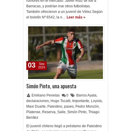
rumores en el mercado. Javier Ruiz se fue a
Barracas, y podrían irse otros futbolistas.
También ofrecieron a un juvenil de Vélez.Según
el boletín Nº 6542, la n…
Leer más »
03
Sep
2024
Simón Pinto, una apuesta
Emiliano Penelas
0
Barros Ayala
,
declaraciones
,
Hugo Tocalli
,
Importante
,
Loyola
,
Maxi Duarte
,
Palestino
,
pases
,
Pedro Monzón
,
Platense
,
Reserva
,
Salle
,
Simón Pinto
,
Thiago
Benítez
El juvenil chileno llegó a préstamo de Palestino