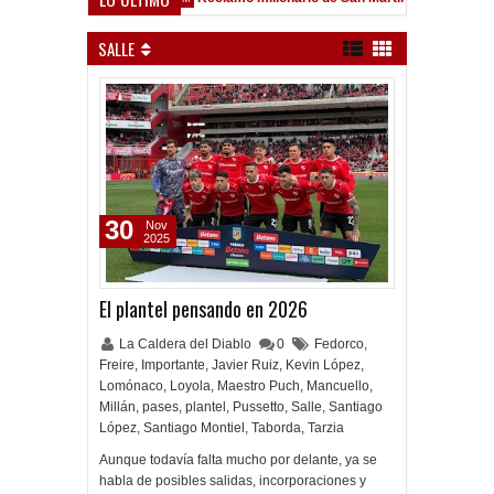
ld
SALLE
30
Nov
2025
El plantel pensando en 2026
La Caldera del Diablo
0
Fedorco
,
Freire
,
Importante
,
Javier Ruiz
,
Kevin López
,
Lomónaco
,
Loyola
,
Maestro Puch
,
Mancuello
,
Millán
,
pases
,
plantel
,
Pussetto
,
Salle
,
Santiago
López
,
Santiago Montiel
,
Taborda
,
Tarzia
Aunque todavía falta mucho por delante, ya se
habla de posibles salidas, incorporaciones y