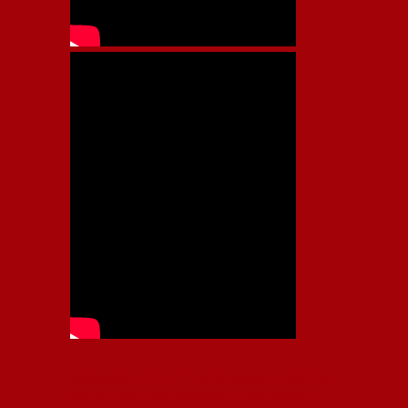
Independiente, CAI, IFC, Independiente Football Club,
Rey de Copas, Rojo, Avellaneda, Fútbol argentino,