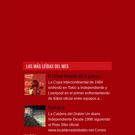
Capital Nacional del Fútbol, Todo Rojo, Liga
Profesional de Fútbol, Asociación Argentina de Fútbol,
AFA, Football, hooligans, hinchas, hinchada de fútbol,
Rojo mi buen amigo, Bochini, Libertadores de
América, Ricardo Enrique Bochini, La Caldera del
Diablo, lacalderadeldiablo, Club Atlético
Independiente, Copa Libertadores, Copa
Sudamericana, Soy del Rojo, #TodoRojo, YouTube,
Videos,
LAS MÁS LEÍDAS DEL MES
El fútbol después de la guerra
La Copa Intercontinental de 1984
enfrentó en Tokio a Independiente y
Liverpool en el primer enfrentamiento
de fútbol oficial entre equipos a...
Contacto
La Caldera del Diablo Un diario
Independiente Desde 1996 siguiendo
al Rojo Sitio oficial:
www.lacalderadeldiablo.net Correo