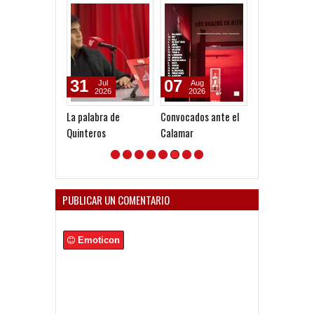
31
07
07
Jul
Aug
Aug
2026
2026
2026
La palabra de
Convocados ante el
A la espera de 
Quinteros
Calamar
oferta formal 
Lomónaco
PUBLICAR UN COMENTARIO
Emoticon