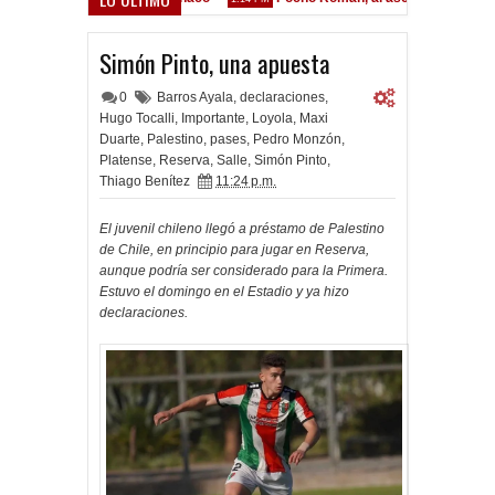
Simón Pinto, una apuesta
0
Barros Ayala
,
declaraciones
,
Hugo Tocalli
,
Importante
,
Loyola
,
Maxi
Duarte
,
Palestino
,
pases
,
Pedro Monzón
,
Platense
,
Reserva
,
Salle
,
Simón Pinto
,
Thiago Benítez
11:24 p.m.
El juvenil chileno llegó a préstamo de Palestino
de Chile, en principio para jugar en Reserva,
aunque podría ser considerado para la Primera.
Estuvo el domingo en el Estadio y ya hizo
declaraciones.