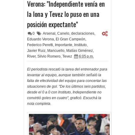
Verona: "Independiente venía en
la lona y Tevez lo puso en una
posición expectante"
0
Arsenal
,
Canelo
,
declaraciones
,
Eduardo Verona
,
El Gran Campeón
,
Federico Peretti
,
Importante
,
Instituto
,
Javier Ruiz
,
Mancuello
,
Matías Giménez
,
River
,
Silvio Romero
,
Tevez
6:05 p.m.
El periodista rescató la tarea del entrenador para
levantar al equipo, aunque también señaló la
falta de efectividad del equipo para concertar las
situaciones de gol. "De los últimos seis partidos,
desde el 0 a 0 con Instituto, Independiente no
convirtió goles en cuatro", graficó. Escuchá la
nota completa.