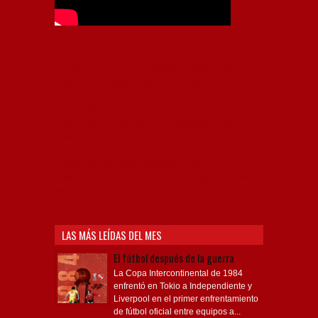
Independiente, CAI, IFC, Independiente Football Club,
Rey de Copas, Rojo, Avellaneda, Fútbol argentino,
Capital Nacional del Fútbol, Todo Rojo, Liga
Profesional de Fútbol, Asociación Argentina de Fútbol,
AFA, Football, hooligans, hinchas, hinchada de fútbol,
Rojo mi buen amigo, Bochini, Libertadores de
América, Ricardo Enrique Bochini, La Caldera del
Diablo, lacalderadeldiablo, Club Atlético
Independiente, Copa Libertadores, Copa
Sudamericana, Soy del Rojo, #TodoRojo, YouTube,
Videos,
LAS MÁS LEÍDAS DEL MES
El fútbol después de la guerra
La Copa Intercontinental de 1984
enfrentó en Tokio a Independiente y
Liverpool en el primer enfrentamiento
de fútbol oficial entre equipos a...