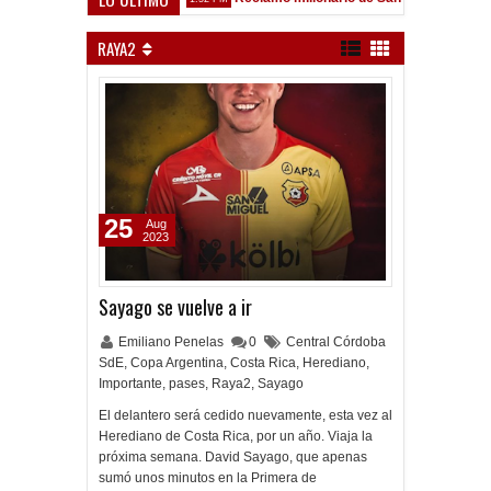
Sarsfield
RAYA2
25
Aug
2023
Sayago se vuelve a ir
Emiliano Penelas
0
Central Córdoba
SdE
,
Copa Argentina
,
Costa Rica
,
Herediano
,
Importante
,
pases
,
Raya2
,
Sayago
El delantero será cedido nuevamente, esta vez al
Herediano de Costa Rica, por un año. Viaja la
próxima semana. David Sayago, que apenas
sumó unos minutos en la Primera de