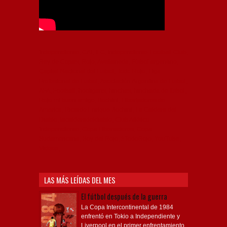
Independiente, CAI, IFC, Independiente Football Club,
Rey de Copas, Rojo, Avellaneda, Fútbol argentino,
Capital Nacional del Fútbol, Todo Rojo, Liga
Profesional de Fútbol, Asociación Argentina de Fútbol,
AFA, Football, hooligans, hinchas, hinchada de fútbol,
Rojo mi buen amigo, Bochini, Libertadores de
América, Ricardo Enrique Bochini, La Caldera del
Diablo, lacalderadeldiablo, Club Atlético
Independiente, Copa Libertadores, Copa
Sudamericana, Soy del Rojo, #TodoRojo, YouTube,
Videos,
LAS MÁS LEÍDAS DEL MES
El fútbol después de la guerra
La Copa Intercontinental de 1984
enfrentó en Tokio a Independiente y
Liverpool en el primer enfrentamiento