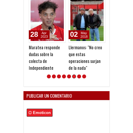
28
02
27
Apr
May
Oct
2023
2018
2016
Maratea responde
Llermanos: "No creo
Deuda con la A
dudas sobre la
que estas
colecta de
operaciones surjan
Independiente
de la nada"
PUBLICAR UN COMENTARIO
Emoticon