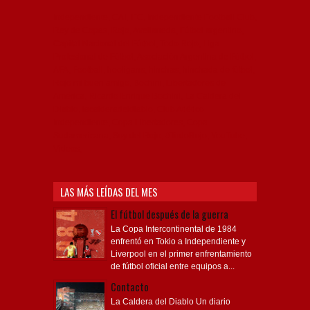
Independiente, CAI, IFC, Independiente Football Club,
Rey de Copas, Rojo, Avellaneda, Fútbol argentino,
Capital Nacional del Fútbol, Todo Rojo, Liga
Profesional de Fútbol, Asociación Argentina de Fútbol,
AFA, Football, hooligans, hinchas, hinchada de fútbol,
Rojo mi buen amigo, Bochini, Libertadores de
América, Ricardo Enrique Bochini, La Caldera del
Diablo, lacalderadeldiablo, Club Atlético
Independiente, Copa Libertadores, Copa
Sudamericana, Soy del Rojo, #TodoRojo, YouTube,
Videos,
LAS MÁS LEÍDAS DEL MES
El fútbol después de la guerra
La Copa Intercontinental de 1984
enfrentó en Tokio a Independiente y
Liverpool en el primer enfrentamiento
de fútbol oficial entre equipos a...
Contacto
La Caldera del Diablo Un diario