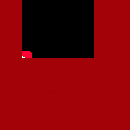
Independiente, CAI, IFC, Independiente Football Club,
Rey de Copas, Rojo, Avellaneda, Fútbol argentino,
Capital Nacional del Fútbol, Todo Rojo, Liga
Profesional de Fútbol, Asociación Argentina de Fútbol,
AFA, Football, hooligans, hinchas, hinchada de fútbol,
Rojo mi buen amigo, Bochini, Libertadores de
América, Ricardo Enrique Bochini, La Caldera del
Diablo, lacalderadeldiablo, Club Atlético
Independiente, Copa Libertadores, Copa
Sudamericana, Soy del Rojo, #TodoRojo, YouTube,
Videos,