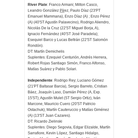
River Plate
: Franco Armani; Milton Casco,
Leandro González
Pír
ez, Paulo Díaz (23'PT
Emanuel Mammana), Enzo Díaz (A) ; Enzo Pérez
(A) (40'ST Agustín Palavecino), Rodrigo Aliendro,
Nicolás De la Cruz (22'ST Miguel Borja, A),
Ignacio Fernández (40'ST José Paradela);
Esequiel Barco y Lucas Beltrán (22'ST Salomón
Rondón).
DT: Martín Demichelis
Suplentes: Ezequiel Centurión, Andrés Herrera,
Robert Rojas Santiago Simón, Franco Alfonso,
Matías Suárez y Pablo Solari.
Independiente
: Rodrigo Rey; Luciano Gómez
(21'PT Baltasar Barcia), Sergio Barreto, Cristian
Báez, Joaquín Laso, Damián Pérez (A, Exp.
15'ST); Agustín Mulet (ST Sergio Ortiz), Iván
Marcone, Mauricio Cuero (20'ST Patricio
Ostachuk); Martín Cauteruccio y Matías Giménez
(A) (13'ST Juan Cazares).
DT: Ricardo Zielinski
Suplentes: Diego Segovia, Edgar Elizalde, Martín
Sarrafiore, Kevin López, Santiago Hidalgo,