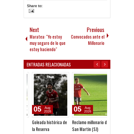
Share to:
Next
Previous
Maratea: "Yo estoy
Convocados ante el
muy seguro de lo que
Millonario
estoy haciendo"
ENTRADAS RELACIONADAS
05
05
05
Aug
Aug
Aug
2026
2026
2026
Goleada histórica de
Reclamo millonario de
Venta de local
la Reserva
San Martín (SJ)
ante Platense