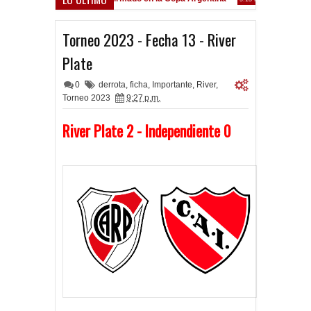
Frenó en Liniers
:39 PM
Torneo 2023 - Fecha 13 - River
Plate
0
derrota
,
ficha
,
Importante
,
River
,
Torneo 2023
9:27 p.m.
River Plate 2 - Independiente 0