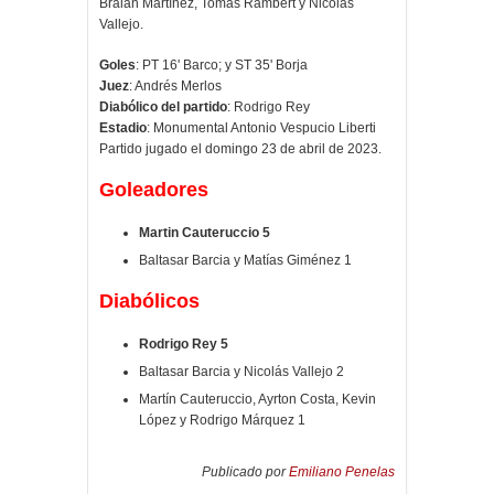
Braian Martínez, Tomás Rambert y Nicolás
Vallejo.
Goles
: PT 16' Barco; y ST 35' Borja
J
uez
: Andrés Merlos
Diabólico del partido
: Rodrigo Rey
Estadio
: Monumental Antonio Vespucio Liberti
Partido jugado el domingo 23 de abril de 2023.
Goleadores
Martin Cauteruccio 5
B
altasar Barcia y Matías Giménez 1
Diabólicos
Rodrigo Rey 5
Baltasar Barcia y Nicolás Vallejo 2
Martín Cauteruccio, Ayrton Costa, Kevin
López y Rodrigo Márquez 1
Publicado por
Emiliano Penelas