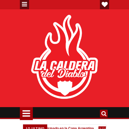
LO ULTIMO
eva"
Todo confirmado en la Copa Argentina
Goleada históri
7:08 PM
5:13 PM