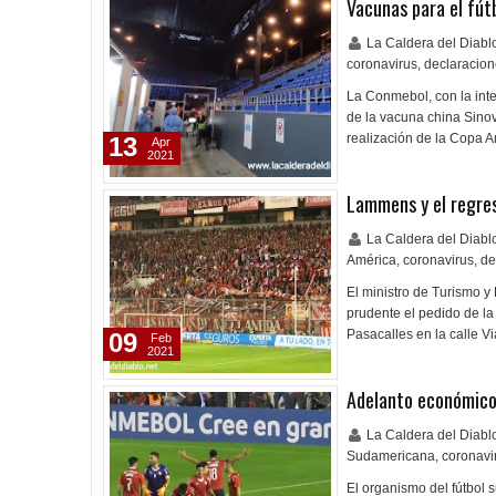
Vacunas para el fút
La Caldera del Diab
coronavirus
,
declaracio
La Conmebol, con la int
de la vacuna china Sinov
realización de la Copa
13
Apr
2021
Lammens y el regreso
La Caldera del Diab
América
,
coronavirus
,
de
El ministro de Turismo y
prudente el pedido de la
Pasacalles en la calle 
09
Feb
2021
Adelanto económico
La Caldera del Diab
Sudamericana
,
coronavi
El organismo del fútbol 