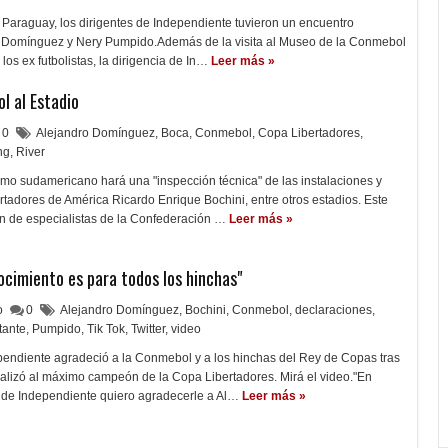
 Paraguay, los dirigentes de Independiente tuvieron un encuentro
o Domínguez y Nery Pumpido.Además de la visita al Museo de la Conmebol
e los ex futbolistas, la dirigencia de In…
Leer más »
l al Estadio
0
Alejandro Domínguez
,
Boca
,
Conmebol
,
Copa Libertadores
,
ng
,
River
mo sudamericano hará una "inspección técnica" de las instalaciones y
tadores de América Ricardo Enrique Bochini, entre otros estadios. Este
n de especialistas de la Confederación …
Leer más »
ocimiento es para todos los hinchas"
lo
0
Alejandro Domínguez
,
Bochini
,
Conmebol
,
declaraciones
,
tante
,
Pumpido
,
Tik Tok
,
Twitter
,
video
pendiente agradeció a la Conmebol y a los hinchas del Rey de Copas tras
ealizó al máximo campeón de la Copa Libertadores. Mirá el video."En
 de Independiente quiero agradecerle a Al…
Leer más »