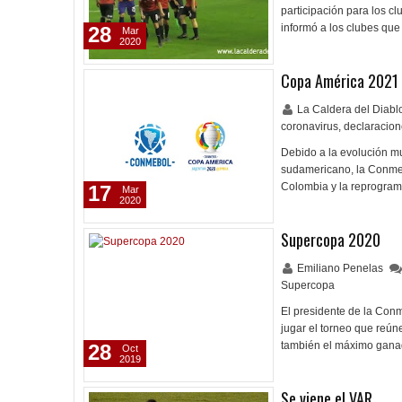
participación para los 
informó a los clubes que
28
Mar
2020
Copa América 2021
La Caldera del Diab
coronavirus
,
declaracio
Debido a la evolución mu
sudamericano, la Conmeb
Colombia y la reprogramó
17
Mar
2020
Supercopa 2020
Emiliano Penelas
Supercopa
El presidente de la Con
jugar el torneo que reún
también el máximo gana
28
Oct
2019
Se viene el VAR...