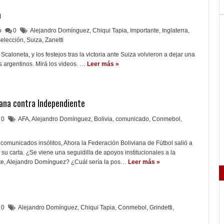
a
lo
0
Alejandro Domínguez
,
Chiqui Tapia
,
Importante
,
Inglaterra
,
elección
,
Suiza
,
Zanetti
Scaloneta, y los festejos tras la victoria ante Suiza volvieron a dejar una
s argentinos. Mirá los videos. …
Leer más »
iana contra Independiente
0
AFA
,
Alejandro Domínguez
,
Bolivia
,
comunicado
,
Conmebol
,
omunicados insólitos, Ahora la Federación Boliviana de Fútbol salió a
su carta. ¿Se viene una seguidilla de apoyos institucionales a la
te, Alejandro Domínguez? ¿Cuál sería la pos…
Leer más »
0
Alejandro Domínguez
,
Chiqui Tapia
,
Conmebol
,
Grindetti
,