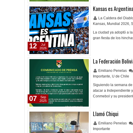
Kansas es Argentin
La Caldera del Diab
Kansas
,
Mundial 2026
,
S
La ciudad ya adoptó a la 
gran fiesta de los hincha
12
Jul
2026
La Federación Boliv
Emiliano Penelas
Importante
,
U de Chile
Siguiendo la semana de c
atacar a Independiente y 
Conmebol y su presiden
07
Sep
2025
Llamó Chiqui
Emiliano Penelas
Importante