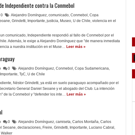
de Independiente contra la Conmebol
0
Alejandro Domínguez
,
comunicado
,
Conmebol
,
Copa
Seoane
,
Grindetti
,
Importante
,
justicia
,
Museo
,
U de Chile
,
violencia en el
e un comunicado, Independiente respondió al fallo de Conmebol por el
Chile. Además, le exige a Alejandro Domínguez que "de manera inmediata
rencia a nuestra institución en el Muse…
Leer más »
araguay
lo
0
Alejandro Domínguez
,
Conmebol
,
Copa Sudamericana
,
Importante
,
TyC
,
U de Chile
ndiente, Néstor Grindetti, ya está en suelo paraguayo acompañado por el
Secretario General Daniel Seoane y el abogado del Club. La intención
n" de la Conmebol y "defender los inte…
Leer más »
ol
lo
0
Alejandro Domínguez
,
camiseta
,
Carlos Montaña
,
Carlos
el Seoane
,
declaraciones
,
Freire
,
Grindetti
,
Importante
,
Luciano Cabral
,
Walker