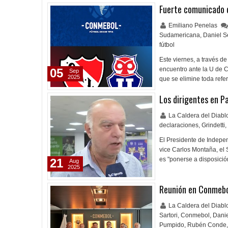
Fuerte comunicado 
Emiliano Penelas
Sudamericana
,
Daniel 
fútbol
Este viernes, a través d
encuentro ante la U de 
05
Sep
2025
que se elimine toda refe
Los dirigentes en P
La Caldera del Diab
declaraciones
,
Grindetti
,
El Presidente de Indepe
vice Carlos Montaña, el 
es "ponerse a disposició
21
Aug
2025
Reunión en Conmeb
La Caldera del Diab
Sartori
,
Conmebol
,
Dani
Pumpido
,
Rubén Conde
,