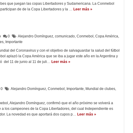
clubes que juegan las copas Libertadores y Sudamericana. La Conmebol
 participan de de la Copa Libertadores y la …
Leer más »
lo
0
Alejandro Domínguez
,
comunicado
,
Conmebol
,
Copa América
,
nes
,
Importante
ndial del Coronavirus y con el objetivo de salvaguardar la salud del fútbol
ol aplazó la Copa América que se iba a jugar este año en la Argentina y
 del 11 de junio al 11 de juli…
Leer más »
0
Alejandro Domínguez
,
Conmebol
,
Importante
,
Mundial de clubes
,
mebol, Alejandro Domínguez, confirmó que el año próximo se volverá a
e a los campeones de la Copa Libertadores, del cual Independiente es
dor. La novedad es que aportará dos cupos p…
Leer más »