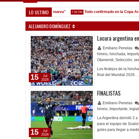
LO ULTIMO
estión y que venga gente nueva"
Todo confirmado en la Copa Argentin
7:08 PM
ALEJANDRO DOMÍNGUEZ
Locura argentina en
Emiliano Penelas
himno
,
hinchada
,
Import
Otamendi
,
Selección
,
se
Los festejos de la hincha
final del Mundial 2026. 
15
Jul
2026
FINALISTAS
Emiliano Penelas
himno
,
Importante
,
Ingla
La Argentina derrotó 2 a 
para el equipo de Scaloni
goles para llegar a med
15
Jul
2026