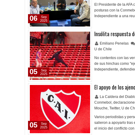
El Presidente de la AFA 
posturas con la Conmebol
Independiente a una reun
06
Sep
2025
Insólita respuesta d
Emiliano Penelas
U de Chile
No contentos con las ve
de sus hinchas como "eje
Independiente, defendie
05
Sep
2025
El apoyo de los ajeno
La Caldera del Diab
Conmebol
,
declaracione
Mouche
,
Twitter
,
U de Ch
Varios periodistas y per
salieron a apoyarlo tras 
05
Sep
2025
el inicio del conflicto c