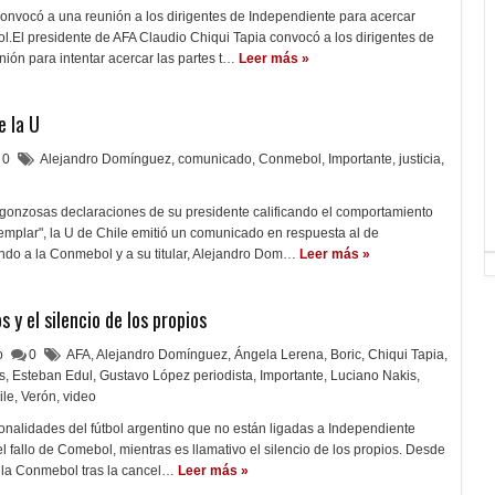
convocó a una reunión a los dirigentes de Independiente para acercar
.El presidente de AFA Claudio Chiqui Tapia convocó a los dirigentes de
ión para intentar acercar las partes t…
Leer más »
e la U
0
Alejandro Domínguez
,
comunicado
,
Conmebol
,
Importante
,
justicia
,
rgonzosas declaraciones de su presidente calificando el comportamiento
mplar", la U de Chile emitió un comunicado en respuesta al de
ndo a la Conmebol y a su titular, Alejandro Dom…
Leer más »
s y el silencio de los propios
lo
0
AFA
,
Alejandro Domínguez
,
Ángela Lerena
,
Boric
,
Chiqui Tapia
,
s
,
Esteban Edul
,
Gustavo López periodista
,
Importante
,
Luciano Nakis
,
ile
,
Verón
,
video
sonalidades del fútbol argentino que no están ligadas a Independiente
el fallo de Comebol, mientras es llamativo el silencio de los propios. Desde
on la Conmebol tras la cancel…
Leer más »