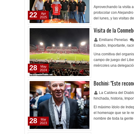
Aprovechando la visita a
protocolar con Alejandr
22
Apr
2025
del lunes, y las visitas d
Visita de la Conmebo
Emiliano Penelas
Estadio
,
Importante
,
raci
Una comitiva del organis
campo de juego del Liber
miércoles una delegació
28
May
2024
Bochini: "Este recon
La Caldera del Diab
hinchada
,
historia
,
Impor
El máximo ídolo de Inde
el homenaje que se le r
nombre de toda la gente
28
Mar
2023