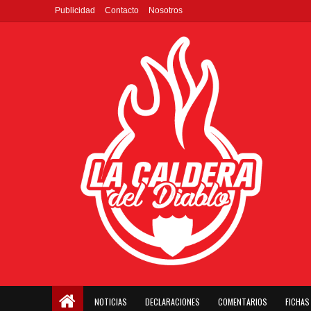
Publicidad
Contacto
Nosotros
NOTICIAS
DECLARACIONES
COMENTARIOS
FICHAS