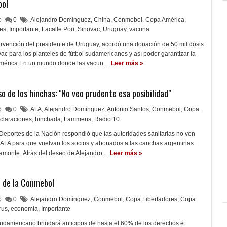
bol
lo
0
Alejandro Domínguez
,
China
,
Conmebol
,
Copa América
,
nes
,
Importante
,
Lacalle Pou
,
Sinovac
,
Uruguay
,
vacuna
ervención del presidente de Uruguay, acordó una donación de 50 mil dosis
ac para los planteles de fútbol sudamericanos y así poder garantizar la
 América.En un mundo donde las vacun…
Leer más »
 de los hinchas: "No veo prudente esa posibilidad"
lo
0
AFA
,
Alejandro Domínguez
,
Antonio Santos
,
Conmebol
,
Copa
claraciones
,
hinchada
,
Lammens
,
Radio 10
 Deportes de la Nación respondió que las autoridades sanitarias no ven
 AFA para que vuelvan los socios y abonados a las canchas argentinas.
Viamonte. Atrás del deseo de Alejandro…
Leer más »
 de la Conmebol
lo
0
Alejandro Domínguez
,
Conmebol
,
Copa Libertadores
,
Copa
rus
,
economía
,
Importante
sudamericano brindará anticipos de hasta el 60% de los derechos e