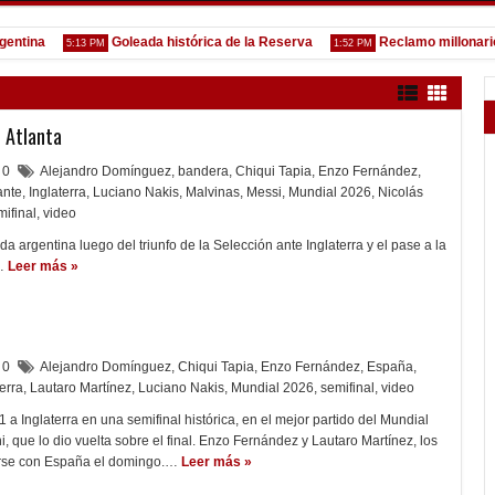
a
Goleada histórica de la Reserva
Reclamo millonario de Sa
5:13 PM
1:52 PM
 Atlanta
0
Alejandro Domínguez
,
bandera
,
Chiqui Tapia
,
Enzo Fernández
,
ante
,
Inglaterra
,
Luciano Nakis
,
Malvinas
,
Messi
,
Mundial 2026
,
Nicolás
mifinal
,
video
da argentina luego del triunfo de la Selección ante Inglaterra y el pase a la
…
Leer más »
0
Alejandro Domínguez
,
Chiqui Tapia
,
Enzo Fernández
,
España
,
terra
,
Lautaro Martínez
,
Luciano Nakis
,
Mundial 2026
,
semifinal
,
video
1 a Inglaterra en una semifinal histórica, en el mejor partido del Mundial
, que lo dio vuelta sobre el final. Enzo Fernández y Lautaro Martínez, los
irse con España el domingo.…
Leer más »