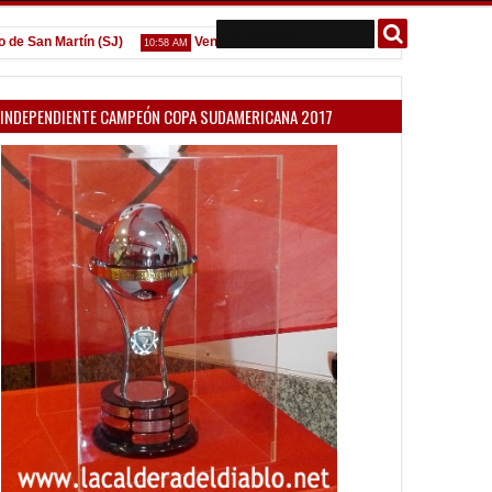
n Martín (SJ)
Venta de localidades ante Platense
Godoy 
10:58 AM
09:07 AM
INDEPENDIENTE CAMPEÓN COPA SUDAMERICANA 2017