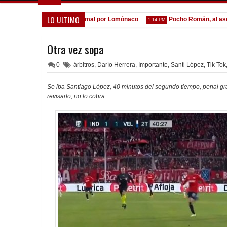
LO ULTIMO
la espera de la oferta formal por Lomónaco
Pocho Román, al ascenso
1:14 PM
Otra vez sopa
0
árbitros
,
Darío Herrera
,
Importante
,
Santi López
,
Tik Tok
Se iba Santiago López, 40 minutos del segundo tiempo, penal gra
revisarlo, no lo cobra.