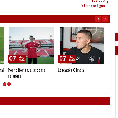
Entrada antigua
07
07
06
Aug
Aug
2026
2026
mal
Pocho Román, al ascenso
Le pagó a Olimpia
Seoane
holandés
gestió
nueva