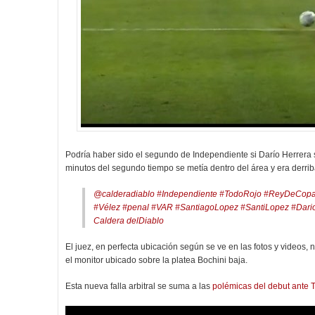
Podría haber sido el segundo de Independiente si Darío Herrera
minutos del segundo tiempo se metía dentro del área y era derri
@calderadiablo
#Independiente
#TodoRojo
#ReyDeCop
#Vélez
#penal
#VAR
#SantiagoLopez
#SantiLopez
#Dari
Caldera delDiablo
El juez, en perfecta ubicación según se ve en las fotos y videos,
el monitor ubicado sobre la platea Bochini baja.
Esta nueva falla arbitral se suma a las
polémicas del debut ante T