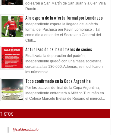
golearon a San Martín de San Juan 9 a 0 en Villa
Domín...
A la espera de la oferta formal por Lomónaco
Independiente espera la llegada de la oferta
formal del Pachuca por Kevin Lomónaco . Tal
como dio a entender el Secretario General del
Club...
Actualización de los números de socios
Finalizada la depuración del padrón,
Independiente quedó con una masa societaria
cercana a las 130.600. Además, se modificaron
los números d...
Todo confirmado en la Copa Argentina
Por los octavos de final de la Copa Argentina,
Independiente enfrentará a Atlético Tucumán en
el Coloso Marcelo Bielsa de Rosario el miércol...
TIKTOK
@calderadiablo