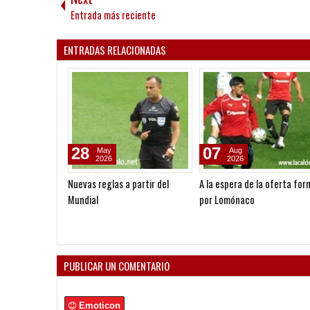
Entrada más reciente
ENTRADAS RELACIONADAS
28
07
May
Aug
2026
2026
Nuevas reglas a partir del
A la espera de la oferta for
Mundial
por Lomónaco
PUBLICAR UN COMENTARIO
Emoticon