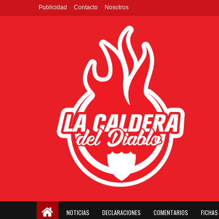
Publicidad
Contacto
Nosotros
NOTICIAS
DECLARACIONES
COMENTARIOS
FICHAS