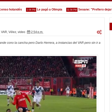
 holandés
Le pagó a Olimpia
Seoane: "Prefiero dejar la g
1:08 PM
11:58 PM
,
VAR
,
Vélez
,
video
2:54 p.m.
nde cono la cancha pero Darío Herrera, a instancias del VAR pero sin ir a