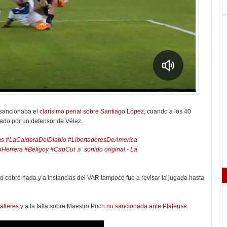
 sancionaba el
clarísimo penal sobre Santiago López
, cuando a los 40
bado por un defensor de Vélez.
as
#LaCalderaDelDiablo
#LibertadoresDeAmerica
oHerrera
#Beligoy
#CapCut
♬ sonido original - La
 no cobró nada y a instancias del VAR tampoco fue a revisar la jugada hasta
alleres
y a la falta sobre Maestro Puch
no sancionada ante Platense
.