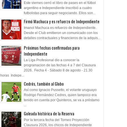
Este viernes cerró el libro de pases en el fútbol
argentino e Independiente inscribió a cuatro
futbolistas para seguir negociando. Ellos son...
Firmó Machuca y es refuerzo de Independiente
Imanol Machuca es refuerzo de Independiente.
Desde el Club emitieron un comunicado con los
detalles contractuales y financieros de la adquis...
Próximas fechas confirmadas para
Independiente
La Liga Profesional dio a conocer la
programacion de las fechas 4 a 7 del Clausura
2026. Fecha 4 - Sábado 8 de agosto - 21.30
horas Indepe...
Cedrés, también al Globo
Así como Ignacio Pussetto, el volante uruguayo
Rodrigo Fernández Cedres, quien tampoco era
tenido en cuenta por Quinteros, se va a préstamo
...
Goleada histórica de la Reserva
Por la tercera fecha del Torneo Proyección
Clausura 2026, los chicos de Independiente