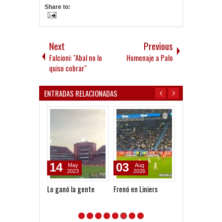
Share to:
Next
Previous
Falcioni: "Abal no lo
Homenaje a Palo
quiso cobrar"
ENTRADAS RELACIONADAS
14
03
31
May
Aug
Jul
2023
2026
2026
Lo ganó la gente
Frenó en Liniers
Ganó el Rojo y 
sumando