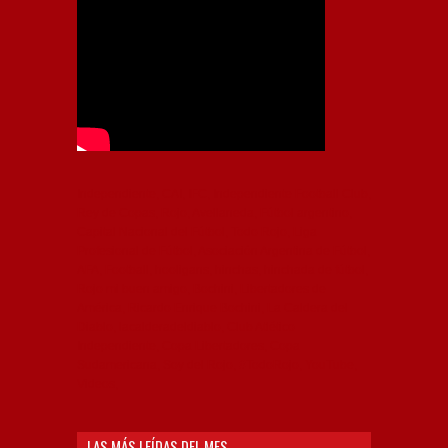
Independiente, CAI, IFC, Independiente Football Club,
Rey de Copas, Rojo, Avellaneda, Fútbol argentino,
Capital Nacional del Fútbol, Todo Rojo, Liga
Profesional de Fútbol, Asociación Argentina de Fútbol,
AFA, Football, hooligans, hinchas, hinchada de fútbol,
Rojo mi buen amigo, Bochini, Libertadores de
América, Ricardo Enrique Bochini, La Caldera del
Diablo, lacalderadeldiablo, Club Atlético
Independiente, Copa Libertadores, Copa
Sudamericana, Soy del Rojo, #TodoRojo, YouTube,
Videos,
LAS MÁS LEÍDAS DEL MES