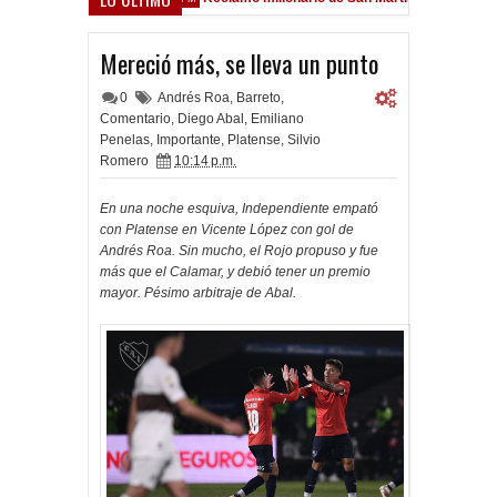
ield
Mereció más, se lleva un punto
0
Andrés Roa
,
Barreto
,
Comentario
,
Diego Abal
,
Emiliano
Penelas
,
Importante
,
Platense
,
Silvio
Romero
10:14 p.m.
En una noche esquiva, Independiente empató
con Platense en Vicente López con gol de
Andrés Roa. Sin mucho, el Rojo propuso y fue
más que el Calamar, y debió tener un premio
mayor. Pésimo arbitraje de Abal.