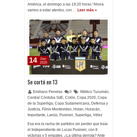
América, el domingo a las 19:20 horas."Ahora
vamos a estar atentos, con …
Leer más »
14
Dec
2020
Se cortó en 13
Emiliano Penelas
0
Atlético Tucumán
,
Central Córdoba SdE
,
Colón
,
Copa 2020
,
Copa
de la Superliga
,
Copa Sudamericana
,
Defensa y
Justicia
,
Fénix Montevideo
,
Holan
,
Huracán
,
Importante
,
Lanús
,
Pusineri
,
Superliga
,
Vélez
Esa era la racha de partidos sin perder que traía
el Independiente de Lucas Pusineri, con 8
victorias y 5 empates. ¿La última derrota? Ante