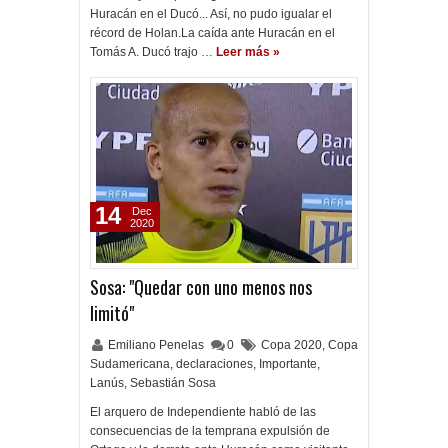
Huracán en el Ducó... Así, no pudo igualar el
récord de Holan.La caída ante Huracán en el
Tomás A. Ducó trajo …
Leer más »
14
Dec
2020
Sosa: "Quedar con uno menos nos
limitó"
Emiliano Penelas
0
Copa 2020
,
Copa
Sudamericana
,
declaraciones
,
Importante
,
Lanús
,
Sebastián Sosa
El arquero de Independiente habló de las
consecuencias de la temprana expulsión de