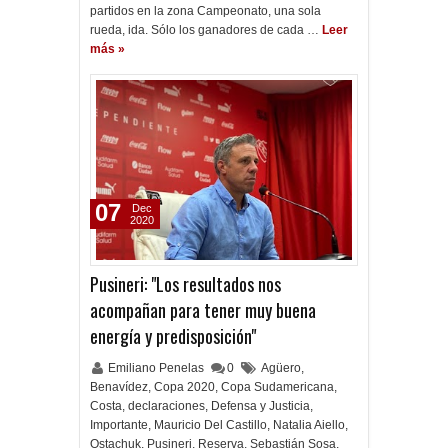
partidos en la zona Campeonato, una sola
rueda, ida. Sólo los ganadores de cada …
Leer
más »
07
Dec
2020
Pusineri: "Los resultados nos
acompañan para tener muy buena
energía y predisposición"
Emiliano Penelas
0
Agüero
,
Benavídez
,
Copa 2020
,
Copa Sudamericana
,
Costa
,
declaraciones
,
Defensa y Justicia
,
Importante
,
Mauricio Del Castillo
,
Natalia Aiello
,
Ostachuk
,
Pusineri
,
Reserva
,
Sebastián Sosa
,