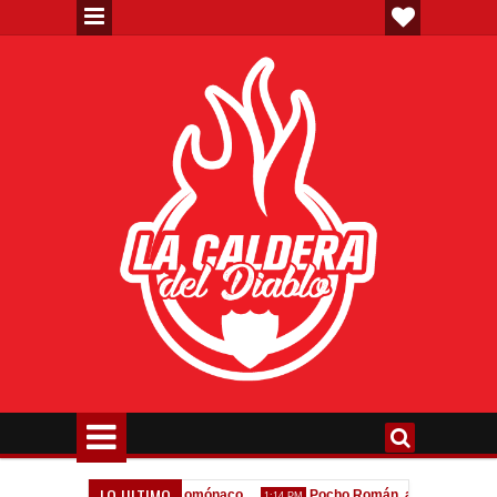
LO ULTIMO
 de la oferta formal por Lomónaco
Pocho Román, al ascenso holandé
1:14 PM