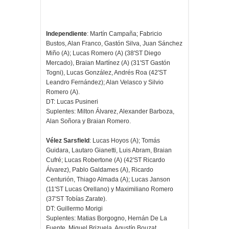
Independiente
: Martín Campaña; Fabricio
Bustos, Alan Franco, Gastón Silva, Juan Sánchez
Miño (A); Lucas Romero (A) (38'ST Diego
Mercado), Braian Martínez (A) (31'ST Gastón
Togni), Lucas González, Andrés Roa (42'ST
Leandro Fernández); Alan Velasco y Silvio
Romero (A).
DT: Lucas Pusineri
Suplentes: Milton Álvarez, Alexander Barboza,
Alan Soñora y Braian Romero.
Vélez Sarsfield
: Lucas Hoyos (A); Tomás
Guidara, Lautaro Gianetti, Luis Abram, Braian
Cufré; Lucas Robertone (A) (42'ST Ricardo
Álvarez), Pablo Galdames (A), Ricardo
Centurión, Thiago Almada (A); Lucas Janson
(11'ST Lucas Orellano) y Maximiliano Romero
(37'ST Tobías Zarate).
DT: Guillermo Morigi
Suplentes: Matias Borgogno, Hernán De La
Fuente, Miguel Brizuela, Agustín Bouzat.