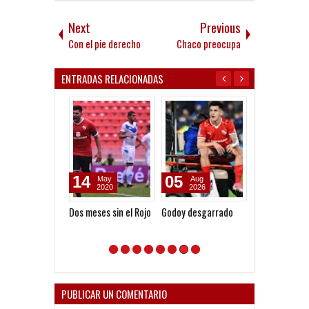
Next
Previous
Con el pie derecho
Chaco preocupa
ENTRADAS RELACIONADAS
14
05
03
May
Aug
Aug
2020
2026
2026
Dos meses sin el Rojo
Godoy desgarrado
Clausura 2026 
Fecha 3 - Vélez
Sarsfield
PUBLICAR UN COMENTARIO