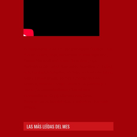
Independiente, CAI, IFC, Independiente Football Club,
Rey de Copas, Rojo, Avellaneda, Fútbol argentino,
Capital Nacional del Fútbol, Todo Rojo, Liga
Profesional de Fútbol, Asociación Argentina de Fútbol,
AFA, Football, hooligans, hinchas, hinchada de fútbol,
Rojo mi buen amigo, Bochini, Libertadores de
América, Ricardo Enrique Bochini, La Caldera del
Diablo, lacalderadeldiablo, Club Atlético
Independiente, Copa Libertadores, Copa
Sudamericana, Soy del Rojo, #TodoRojo, YouTube,
Videos,
LAS MÁS LEÍDAS DEL MES