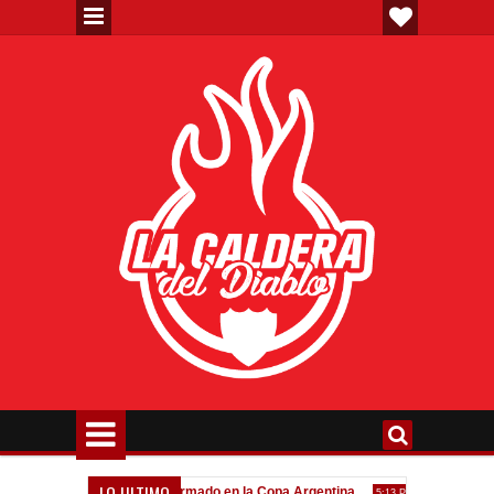
LO ULTIMO
va"
Todo confirmado en la Copa Argentina
Goleada históric
7:08 PM
5:13 PM