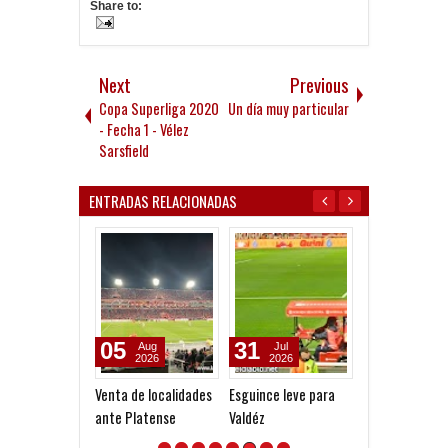
Share to:
Next
Previous
Copa Superliga 2020
Un día muy particular
- Fecha 1 - Vélez
Sarsfield
ENTRADAS RELACIONADAS
05
31
06
Aug
Jul
Apr
2026
2026
2026
Venta de localidades
Esguince leve para
Montiel, otra v
ante Platense
Valdéz
lesionado