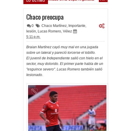
Frenó en Liniers
39 PM
Chaco preocupa
0
Chaco Martínez
,
Importante
,
lesión
,
Lucas Romero
,
Vélez
5:11 p.m.
Braian Martínez cayó muy mal en una jugada
sobre un lateral y pareció torcerse el tobillo.
El juvenil de Independiente salió con hielo en el
sector, muy dolorido. El primer parte habla de un
"esguince severo". Lucas Romero también salió
lesionado.