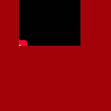
Independiente, CAI, IFC, Independiente Football Club,
Rey de Copas, Rojo, Avellaneda, Fútbol argentino,
Capital Nacional del Fútbol, Todo Rojo, Liga
Profesional de Fútbol, Asociación Argentina de Fútbol,
AFA, Football, hooligans, hinchas, hinchada de fútbol,
Rojo mi buen amigo, Bochini, Libertadores de
América, Ricardo Enrique Bochini, La Caldera del
Diablo, lacalderadeldiablo, Club Atlético
Independiente, Copa Libertadores, Copa
Sudamericana, Soy del Rojo, #TodoRojo, YouTube,
Videos,