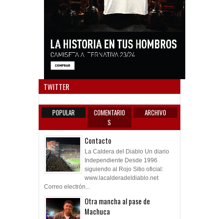
Anun
TWITTER
POPULAR
COMENTARIO
ARCHIVO
S
Contacto
La Caldera del Diablo Un diario
Independiente Desde 1996
siguiendo al Rojo Sitio oficial:
www.lacalderadeldiablo.net
Correo electrón...
Otra mancha al pase de
Machuca