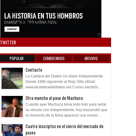
Anuncio SOICOS
TWITTER
POPULAR
COMENTARIOS
ARCHIVO
Contacto
La Caldera del Diablo Un diario Independiente
Desde 1996 siguiendo al Rojo Sitio oficial:
www.lacalderadeldiablo.net Correo electrón...
Otra mancha al pase de Machuca
Cuando ayer Machuca tenía todo listo para sellar
su vínculo con Independiente, hoy trascendió que
al momento de la firma apareció una comisi...
Cuatro inscriptos en el cierre del mercado de
pases