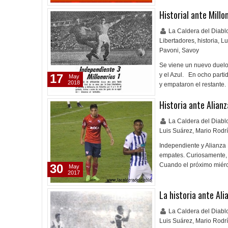
Historial ante Millo
La Caldera del Diab
Libertadores
,
historia
,
Lu
Pavoni
,
Savoy
Se viene un nuevo duelo
y el Azul. En ocho parti
17
May
2018
y empataron el restante
Historia ante Alianz
La Caldera del Diab
Luis Suárez
,
Mario Rodr
Independiente y Alianza 
empates. Curiosamente, e
Cuando el próximo miérc
30
May
2017
La historia ante Ali
La Caldera del Diab
Luis Suárez
,
Mario Rodr