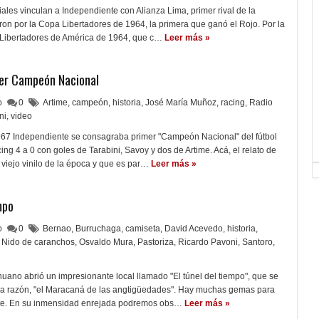
iales vinculan a Independiente con Alianza Lima, primer rival de la
on por la Copa Libertadores de 1964, la primera que ganó el Rojo. Por la
 Libertadores de América de 1964, que c…
Leer más »
mer Campeón Nacional
lo
0
Artime
,
campeón
,
historia
,
José María Muñoz
,
racing
,
Radio
ni
,
video
967 Independiente se consagraba primer "Campeón Nacional" del fútbol
ng 4 a 0 con goles de Tarabini, Savoy y dos de Artime. Acá, el relato de
viejo vinilo de la época y que es par…
Leer más »
mpo
lo
0
Bernao
,
Burruchaga
,
camiseta
,
David Acevedo
,
historia
,
Nido de caranchos
,
Osvaldo Mura
,
Pastoriza
,
Ricardo Pavoni
,
Santoro
,
uano abrió un impresionante local llamado "El túnel del tiempo", que se
a razón, "el Maracaná de las angtigüedades". Hay muchas gemas para
te. En su inmensidad enrejada podremos obs…
Leer más »