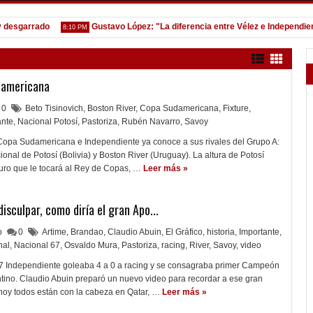
 desgarrado
Gustavo López: "La diferencia entre Vélez e Independient
8:10 PM
udamericana
0
Beto Tisinovich
,
Boston River
,
Copa Sudamericana
,
Fixture
,
ante
,
Nacional Potosí
,
Pastoriza
,
Rubén Navarro
,
Savoy
 Copa Sudamericana e Independiente ya conoce a sus rivales del Grupo A:
onal de Potosí (Bolivia) y Boston River (Uruguay). La altura de Potosí
duro que le tocará al Rey de Copas, …
Leer más »
isculpar, como diría el gran Apo...
lo
0
Artime
,
Brandao
,
Claudio Abuin
,
El Gráfico
,
historia
,
Importante
,
nal
,
Nacional 67
,
Osvaldo Mura
,
Pastoriza
,
racing
,
River
,
Savoy
,
video
7 Independiente goleaba 4 a 0 a racing y se consagraba primer Campeón
ntino. Claudio Abuin preparó un nuevo video para recordar a ese gran
hoy todos están con la cabeza en Qatar, …
Leer más »