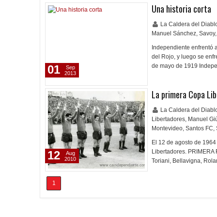
Una historia corta
La Caldera del Diab
Manuel Sánchez
,
Savoy
,
Independiente enfrentó 
del Rojo, y luego se enfr
de mayo de 1919 Indepen
01
Sep
2013
La primera Copa Li
La Caldera del Diab
Libertadores
,
Manuel Gi
Montevideo
,
Santos FC
,
El 12 de agosto de 1964
Libertadores. PRIMERA
12
Aug
2010
Toriani, Bellavigna, Ro
1