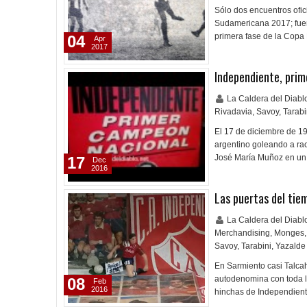
Sólo dos encuentros ofic
Sudamericana 2017; fuer
primera fase de la Copa
04
Apr
2017
Independiente, pri
La Caldera del Diab
Rivadavia
,
Savoy
,
Tarabi
El 17 de diciembre de 1
argentino goleando a raci
José María Muñoz en un 
17
Dec
2016
Las puertas del tie
La Caldera del Diab
Merchandising
,
Monges
,
Savoy
,
Tarabini
,
Yazalde
En Sarmiento casi Talcah
autodenomina con toda l
08
Feb
2016
hinchas de Independien