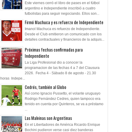
Este viernes cerró el libro de pases en el fútbol
argentino e Independiente inscribió a cuatro
futbolistas para seguir negociando. Ellos son...
Firmó Machuca y es refuerzo de Independiente
Imanol Machuca es refuerzo de Independiente.
Desde el Club emitieron un comunicado con los
detalles contractuales y financieros de la adquis...
Próximas fechas confirmadas para
Independiente
La Liga Profesional dio a conocer la
programacion de las fechas 4 a 7 del Clausura
2026. Fecha 4 - Sábado 8 de agosto - 21.30
horas Indepe...
Cedrés, también al Globo
Así como Ignacio Pussetto, el volante uruguayo
Rodrigo Fernández Cedres, quien tampoco era
tenido en cuenta por Quinteros, se va a préstamo
...
Las Malvinas son Argentinas
En el Libertadores de América Ricardo Enrique
Bochini pudieron verse casi diez banderas