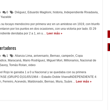
lo
0
Diéguez
,
Eduardo Maglioni
,
historia
,
Independiente Rivadavia
,
Yazalde
a su tocayo mendocino por primera vez en un amistoso en 1919, con triunfo
entaron por los puntos en dos ocasiones, con una victoria por lado. El 29
diente derotaba por 2 a 1, en u…
Leer más »
bertadores
lo
1
Alianza Lima
,
aniversario
,
Bernao
,
campeón
,
Copa
údice
,
Maracaná
,
Mario Rodríguez
,
Miguel Mori
,
Millonarios
,
Nacional de
Savoy
,
Tomás Rolan
,
video
 el Rojo le ganaba 1 a 0 a Nacional y se quedaba con su primera
 FASE (GRUPO D)31/05/1964 – Estadio Doble ViseraINDEPENDIENTE 4:
lan, Ferreiro, Acevedo, Maldonado, Bernao, Mura, Suáre…
Leer más »