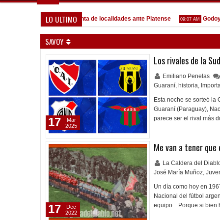
LO ULTIMO
an Martín (SJ)
Venta de localidades ante Platense
Godoy
10:58 AM
09:07 AM
SAVOY
Los rivales de la S
Emiliano Penelas
Guaraní
,
historia
,
Import
Esta noche se sorteó la
Guaraní (Paraguay), Naci
parece ser el rival más 
17
Mar
2025
Me van a tener que d
La Caldera del Diab
José María Muñoz
,
Juve
Un día como hoy en 196
Nacional del fútbol arge
equipo. Porque si bien 
17
Dec
2022