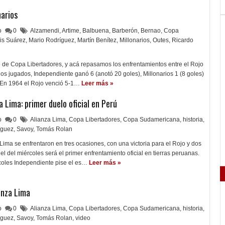
narios
lo
0
Alzamendi
,
Artime
,
Balbuena
,
Barberón
,
Bernao
,
Copa
is Suárez
,
Mario Rodríguez
,
Martín Benítez
,
Millonarios
,
Outes
,
Ricardo
 de Copa Libertadores, y acá repasamos los enfrentamientos entre el Rojo
dos jugados, Independiente ganó 6 (anotó 20 goles), Millonarios 1 (8 goles)
. En 1964 el Rojo venció 5-1…
Leer más »
a Lima: primer duelo oficial en Perú
lo
0
Alianza Lima
,
Copa Libertadores
,
Copa Sudamericana
,
historia
,
íguez
,
Savoy
,
Tomás Rolan
Lima se enfrentaron en tres ocasiones, con una victoria para el Rojo y dos
l del miércoles será el primer enfrentamiento oficial en tierras peruanas.
oles Independiente pise el es…
Leer más »
anza Lima
lo
0
Alianza Lima
,
Copa Libertadores
,
Copa Sudamericana
,
historia
,
íguez
,
Savoy
,
Tomás Rolan
,
video