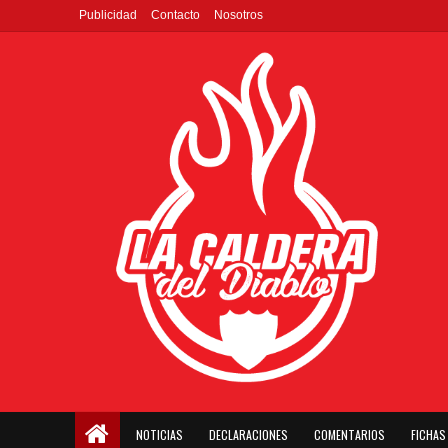
Publicidad
Contacto
Nosotros
NOTICIAS
DECLARACIONES
COMENTARIOS
FICHAS