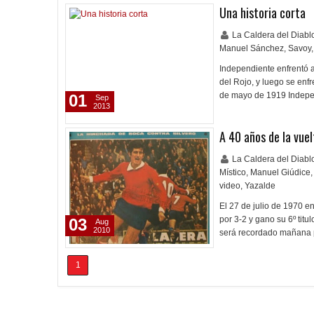
Una historia corta
La Caldera del Diab
Manuel Sánchez
,
Savoy
,
Independiente enfrentó 
del Rojo, y luego se enfr
de mayo de 1919 Indepen
01
Sep
2013
A 40 años de la vuel
La Caldera del Diab
Místico
,
Manuel Giúdice
,
video
,
Yazalde
El 27 de julio de 1970 e
por 3-2 y gano su 6º titu
03
Aug
2010
será recordado mañana p
1