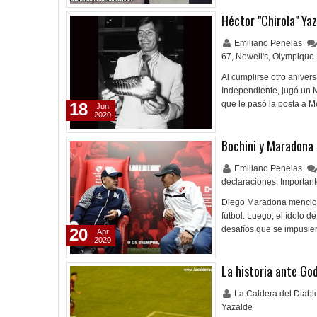
Héctor "Chirola" Ya
Emiliano Penelas
67
,
Newell's
,
Olympique 
Al cumplirse otro aniver
Independiente, jugó un Mu
que le pasó la posta a M
18
Jun
2020
Bochini y Maradona 
Emiliano Penelas
declaraciones
,
Importan
Diego Maradona mencionó 
fútbol. Luego, el ídolo 
desafíos que se impusie
20
Apr
2020
La historia ante Go
La Caldera del Diab
Yazalde