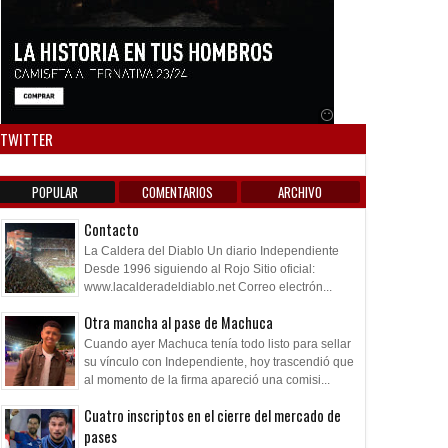
Anuncio SOICOS
TWITTER
POPULAR
COMENTARIOS
ARCHIVO
Contacto
La Caldera del Diablo Un diario Independiente
Desde 1996 siguiendo al Rojo Sitio oficial:
www.lacalderadeldiablo.net Correo electrón...
Otra mancha al pase de Machuca
Cuando ayer Machuca tenía todo listo para sellar
su vínculo con Independiente, hoy trascendió que
al momento de la firma apareció una comisi...
Cuatro inscriptos en el cierre del mercado de
pases