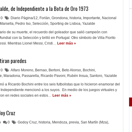
zalde, de Independiente a la Bota de Oro 1973
0
Diario Página/12
,
Forlán
,
Grondona
,
historia
,
Importante
,
Nacional
Marsella
,
Pedro Iso
,
Selección
,
Sporting de Lisboa
,
Yazalde
sario de su muerte, el recuerdo del goleador que salió campeón con
ndial con la Selección y brilló en Portugal. Otro símbolo de Villa Fiorito
essi. Mientras Lionel Messi, Cristi…
Leer más »
tiran paredes
0
Alfaro Moreno
,
Bernao
,
Bertoni
,
Beto Alonso
,
Bochini
,
te
,
Maradona
,
Passarella
,
Ricardo Pavoni
,
Rubén Insua
,
Santoro
,
Yazalde
a Ricardo Bochini entre los seis futbolistas que lo hicieron enamorar del
de Independiente mencionó a los suyos. En medio de los juegos virtuales y
ron en redes sociales en estos…
Leer más »
doy Cruz
lo
0
Godoy Cruz
,
historia
,
Mendoza
,
previa
,
San Martín (Mza)
,