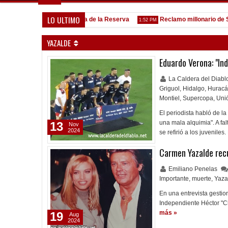
LO ULTIMO
Goleada histórica de la Reserva
Reclamo millonario de San M
5:13 PM
1:52 PM
YAZALDE
Eduardo Verona: "Ind
La Caldera del Diab
Griguol
,
Hidalgo
,
Hurac
Montiel
,
Supercopa
,
Uni
El periodista habló de la
una mala alquimia". A fa
13
Nov
2024
se refirió a los juvenile
Carmen Yazalde recu
Emiliano Penelas
Importante
,
muerte
,
Yaza
En una entrevista gestio
Independiente Héctor "Ch
más »
19
Aug
2024