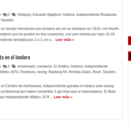
lo
0
Diéguez
,
Eduardo Maglioni
,
historia
,
Independiente Rivadavia
,
Yazalde
a su tocayo mendocino por primera vez en un amistoso en 1919, con triunfo
entaron por los puntos en dos ocasiones, con una victoria por lado. El 29
diente derotaba por 2 a 1, en u…
Leer más »
ta en el Inodoro
lo
2
aniversario
,
campeón
,
El Gráfico
,
historia
,
Independiente
Metro 1970
,
Pastoriza
,
racing
,
Ranking FA
,
Revista Goles
,
River
,
Tarabini
,
n el Cilindro de Avellaneda, Independiente ganaba el clasico ante racing
lo profesional por haber convertido 1 gol mas que el subcampeon. El título
or Independiente Místico. El R…
Leer más »