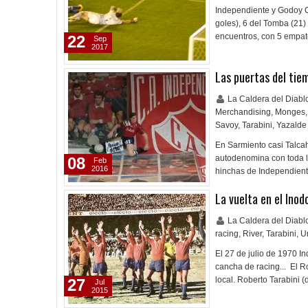
Independiente y Godoy Cr
goles), 6 del Tomba (21
encuentros, con 5 empate
22
Sep
2017
Las puertas del tie
La Caldera del Diab
Merchandising
,
Monges
,
Savoy
,
Tarabini
,
Yazalde
En Sarmiento casi Talcah
autodenomina con toda l
08
Feb
2016
hinchas de Independien
La vuelta en el Inod
La Caldera del Diab
racing
,
River
,
Tarabini
,
U
El 27 de julio de 1970 
cancha de racing... El R
local. Roberto Tarabini 
27
Jul
2015