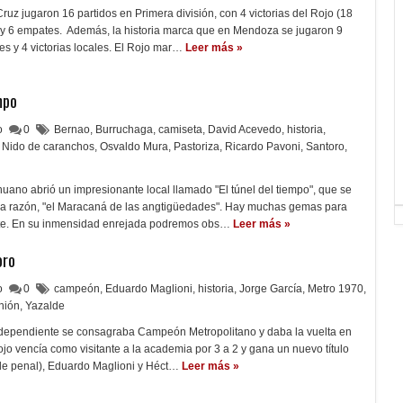
uz jugaron 16 partidos en Primera división, con 4 victorias del Rojo (18
) y 6 empates. Además, la historia marca que en Mendoza se jugaron 9
s y 4 victorias locales. El Rojo mar…
Leer más »
mpo
lo
0
Bernao
,
Burruchaga
,
camiseta
,
David Acevedo
,
historia
,
Nido de caranchos
,
Osvaldo Mura
,
Pastoriza
,
Ricardo Pavoni
,
Santoro
,
uano abrió un impresionante local llamado "El túnel del tiempo", que se
a razón, "el Maracaná de las angtigüedades". Hay muchas gemas para
te. En su inmensidad enrejada podremos obs…
Leer más »
oro
lo
0
campeón
,
Eduardo Maglioni
,
historia
,
Jorge García
,
Metro 1970
,
nión
,
Yazalde
Independiente se consagraba Campeón Metropolitano y daba la vuelta en
ojo vencía como visitante a la academia por 3 a 2 y gana un nuevo título
(de penal), Eduardo Maglioni y Héct…
Leer más »