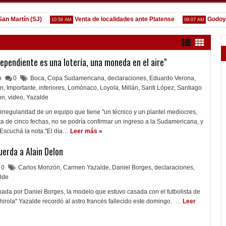
artín (SJ)
Venta de localidades ante Platense
Godoy des
10:58 AM
09:07 AM
ependiente es una lotería, una moneda en el aire"
lo
0
Boca
,
Copa Sudamericana
,
declaraciones
,
Eduardo Verona
,
án
,
Importante
,
inferiores
,
Lomónaco
,
Loyola
,
Millán
,
Santi López
,
Santiago
ón
,
video
,
Yazalde
 irregularidad de un equipo que tiene "un técnico y un plantel mediocres,
lta de cinco fechas, no se podría confirmar un ingreso a la Sudamericana, y
s. Escuchá la nota."El día…
Leer más »
erda a Alain Delon
0
Carlos Monzón
,
Carmen Yazalde
,
Daniel Borges
,
declaraciones
,
lde
nada por Daniel Borges, la modelo que estuvo casada con el futbolista de
irola" Yazalde recordó al astro francés fallecido este domingo. …
Leer