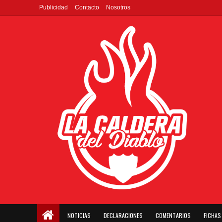
Publicidad
Contacto
Nosotros
NOTICIAS
DECLARACIONES
COMENTARIOS
FICHAS