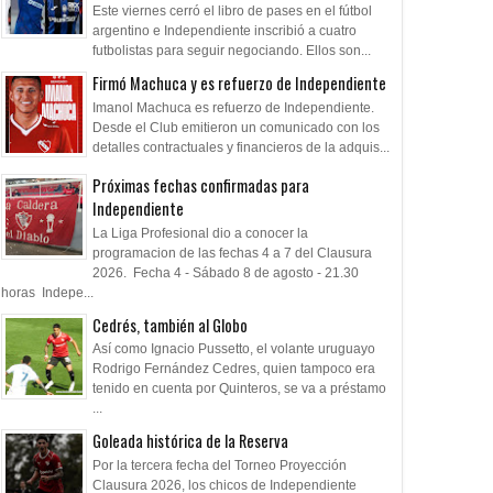
Este viernes cerró el libro de pases en el fútbol
argentino e Independiente inscribió a cuatro
futbolistas para seguir negociando. Ellos son...
Firmó Machuca y es refuerzo de Independiente
Imanol Machuca es refuerzo de Independiente.
Desde el Club emitieron un comunicado con los
detalles contractuales y financieros de la adquis...
Próximas fechas confirmadas para
Independiente
La Liga Profesional dio a conocer la
programacion de las fechas 4 a 7 del Clausura
2026. Fecha 4 - Sábado 8 de agosto - 21.30
horas Indepe...
Cedrés, también al Globo
Así como Ignacio Pussetto, el volante uruguayo
Rodrigo Fernández Cedres, quien tampoco era
tenido en cuenta por Quinteros, se va a préstamo
...
Goleada histórica de la Reserva
Por la tercera fecha del Torneo Proyección
Clausura 2026, los chicos de Independiente