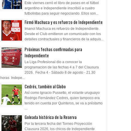
Este viernes cerró el libro de pases en el fútbol
argentino e Independiente inscribió a cuatro
futbolistas para seguir negociando. Ellos son...
Firmó Machuca y es refuerzo de Independiente
Imanol Machuca es refuerzo de Independiente.
Desde el Club emitieron un comunicado con los
detalles contractuales y financieros de la adquis...
Próximas fechas confirmadas para
Independiente
La Liga Profesional dio a conocer la
programacion de las fechas 4 a 7 del Clausura
2026. Fecha 4 - Sábado 8 de agosto - 21.30
horas Indepe...
Cedrés, también al Globo
Así como Ignacio Pussetto, el volante uruguayo
Rodrigo Fernández Cedres, quien tampoco era
tenido en cuenta por Quinteros, se va a préstamo
...
Goleada histórica de la Reserva
Por la tercera fecha del Torneo Proyección
Clausura 2026, los chicos de Independiente