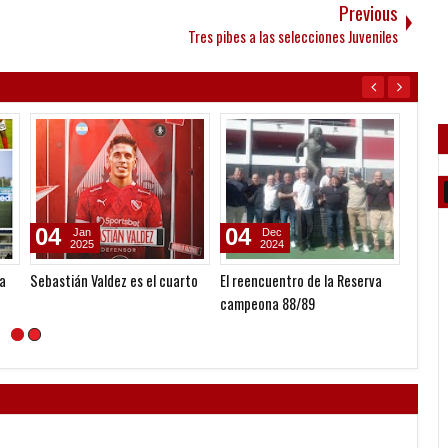
Previous
Tres pibes a las selecciones Juveniles
30
11
24
May
Oct
2009
2025
El Gráfico cumple 90 años
Homenaje a Osvaldo Carrica en
Vuelve
Pehuajó