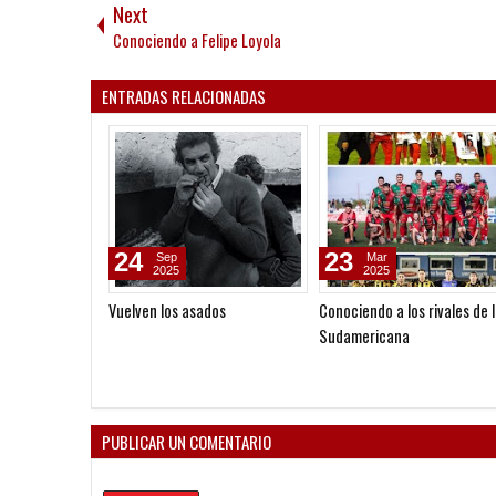
Next
Conociendo a Felipe Loyola
ENTRADAS RELACIONADAS
19
25
Jun
May
2013
2012
Moyano: "A veces hay que dar
El último del Bocha
un paso al costado"
PUBLICAR UN COMENTARIO