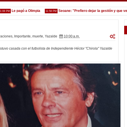
Le pagó a Olimpia
Seoane: "Prefiero dejar la gestión y que venga g
11:58 PM
raciones
,
Importante
,
muerte
,
Yazalde
10:00 a.m.
stuvo casada con el futbolista de Independiente Héctor "Chirola" Yazalde