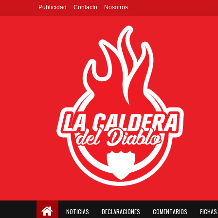
Publicidad
Contacto
Nosotros
NOTICIAS
DECLARACIONES
COMENTARIOS
FICHAS