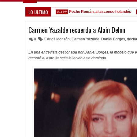
LO ULTIMO
ta formal por Lomónaco
Pocho Román, al ascenso holandés
1:14 PM
1:08 PM
Carmen Yazalde recuerda a Alain Delon
0
Carlos Monzón
,
Carmen Yazalde
,
Daniel Borges
,
decla
En una entrevista gestionada por Daniel Borges, la modelo que e
recordó al astro francés fallecido este domingo.