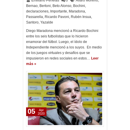
Emiliano Penelas
0
Alfaro Moreno
,
Bernao
,
Bertoni
,
Beto Alonso
,
Bochini
,
declaraciones
,
Importante
,
Maradona
,
Passarella
,
Ricardo Pavoni
,
Rubén Insua
,
Santoro
,
Yazalde
Diego Maradona mencionó a Ricardo Bochini
entre los seis futbolistas que lo hicieron
enamorar del fútbol. Luego, el ídolo de
Independiente mencionó a los suyos. En medio
de los juegos virtuales y desafíos que se
impusieron en redes sociales en estos…
Leer
más »
05
Apr
2020