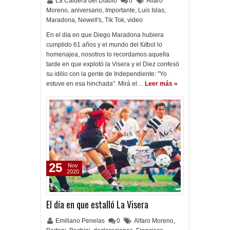
La Caldera del Diablo
0
Alfaro
Moreno
,
aniversario
,
Importante
,
Luis Islas
,
Maradona
,
Newell's
,
Tik Tok
,
video
En el día en que Diego Maradona hubiera
cumplido 61 años y el mundo del fútbol lo
homenajea, nosotros lo recordamos aquella
tarde en que explotó la Visera y el Diez confesó
su idilio con la gente de Independiente: "Yo
estuve en esa hinchada". Mirá el…
Leer más »
25
Nov
2020
El día en que estalló La Visera
Emiliano Penelas
0
Alfaro Moreno
,