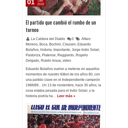
01
Dec
2018
El partido que cambió el rumbo de un
torneo
La Caldera del Diablo
0
Alfaro
Moreno
,
Boca
,
Bochini
,
Clausen
,
Eduardo
Bolaños
,
historia
,
Importante
,
Jorge Indio Solari
,
Pastoriza
,
Platense
,
Reggiardo
,
Rogelio
Delgado
,
Rubén Insua
,
video
Eduardo Bolaños vuelve a meterse en aquellos
momentos de nuestro fútbol de los años 80, con
una partido clave en el Independiente campeón
1988/89... Un 13 de noviembre, hace 30 años, la
cosa estaba pesada para el Indio Solari, y la
historia podría ha…
Leer más »