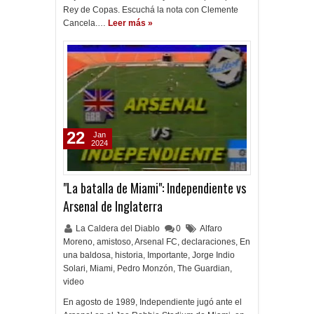
Rey de Copas. Escuchá la nota con Clemente
Cancela.…
Leer más »
22
Jan
2024
"La batalla de Miami": Independiente vs
Arsenal de Inglaterra
La Caldera del Diablo
0
Alfaro
Moreno
,
amistoso
,
Arsenal FC
,
declaraciones
,
En
una baldosa
,
historia
,
Importante
,
Jorge Indio
Solari
,
Miami
,
Pedro Monzón
,
The Guardian
,
video
En agosto de 1989, Independiente jugó ante el