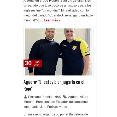
Arsenal en el Joe Robbie Stadium de Miami, en
un partido que tuvo poco de amistoso y para los
ingleses fue "un mundial". Mirá el video con lo
mejor del partido."Cuando Arsenal ganó un 'título
mundial'" o …
Leer más »
30
Jan
2023
Agüero: "Si estoy bien jugaría en el
Rojo"
Emiliano Penelas
0
Agüero
,
Alfaro
Moreno
,
Barcelona de Ecuador
,
declaraciones
,
Importante
,
Jero Freixas
,
video
En un evento organizado por el Barcelona de