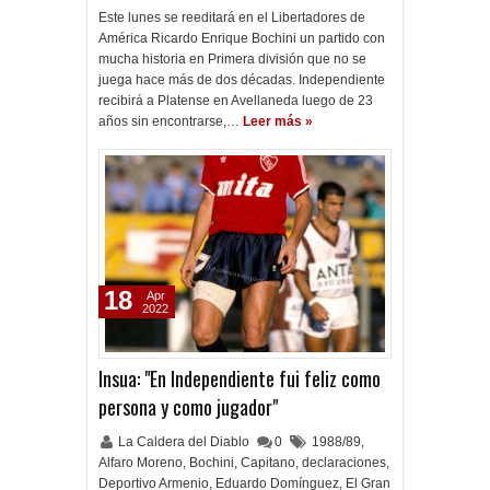
Este lunes se reeditará en el Libertadores de
América Ricardo Enrique Bochini un partido con
mucha historia en Primera división que no se
juega hace más de dos décadas. Independiente
recibirá a Platense en Avellaneda luego de 23
años sin encontrarse,…
Leer más »
18
Apr
2022
Insua: "En Independiente fui feliz como
persona y como jugador"
La Caldera del Diablo
0
1988/89
,
Alfaro Moreno
,
Bochini
,
Capitano
,
declaraciones
,
Deportivo Armenio
,
Eduardo Domínguez
,
El Gran