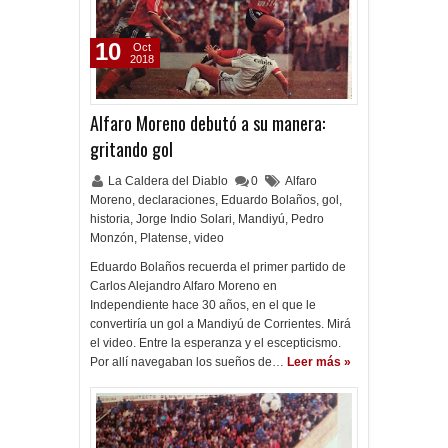
10
Oct
2018
Alfaro Moreno debutó a su manera:
gritando gol
La Caldera del Diablo
0
Alfaro
Moreno
,
declaraciones
,
Eduardo Bolaños
,
gol
,
historia
,
Jorge Indio Solari
,
Mandiyú
,
Pedro
Monzón
,
Platense
,
video
Eduardo Bolaños recuerda el primer partido de
Carlos Alejandro Alfaro Moreno en
Independiente hace 30 años, en el que le
convertiría un gol a Mandiyú de Corrientes. Mirá
el video. Entre la esperanza y el escepticismo.
Por allí navegaban los sueños de…
Leer más »