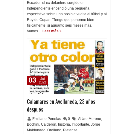
Ecuador, el ex delantero surgido en
Independiente encendió una pequeña
espectativa sobre una posible vuelta al fútbol y al
Rey de Copas. "Tengo que ponerme bien
físicamente, si aguanto seis meses más.
Vamos…
Leer más »
03
Jul
2022
Calamares en Avellaneda, 23 años
después
Emiliano Penelas
0
Alfaro Moreno
,
Bochini
,
Calderón
,
historia
,
Importante
,
Jorge
Maldonado
,
Orellano
,
Platense