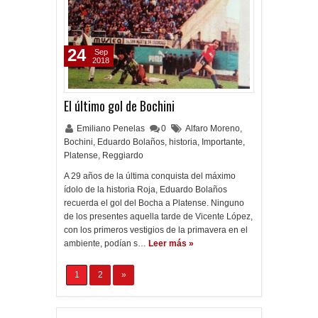
24
Sep
2018
El último gol de Bochini
Emiliano Penelas
0
Alfaro Moreno
,
Bochini
,
Eduardo Bolaños
,
historia
,
Importante
,
Platense
,
Reggiardo
A 29 años de la última conquista del máximo
ídolo de la historia Roja, Eduardo Bolaños
recuerda el gol del Bocha a Platense. Ninguno
de los presentes aquella tarde de Vicente López,
con los primeros vestigios de la primavera en el
ambiente, podían s…
Leer más »
1
2
»