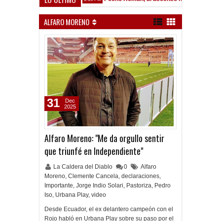
ALFARO MORENO
31
Dec
2025
Alfaro Moreno: "Me da orgullo sentir
que triunfé en Independiente"
La Caldera del Diablo
0
Alfaro
Moreno
,
Clemente Cancela
,
declaraciones
,
Importante
,
Jorge Indio Solari
,
Pastoriza
,
Pedro
Iso
,
Urbana Play
,
video
Desde Ecuador, el ex delantero campeón con el
Rojo habló en Urbana Play sobre su paso por el