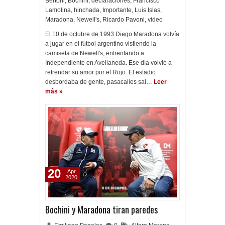
Bertoni
,
Bochini
,
declaraciones
,
Francisco
Lamolina
,
hinchada
,
Importante
,
Luis Islas
,
Maradona
,
Newell's
,
Ricardo Pavoni
,
video
El 10 de octubre de 1993 Diego Maradona volvía
a jugar en el fútbol argentino vistiendo la
camiseta de Newell's, enfrentando a
Independiente en Avellaneda. Ese día volvió a
refrendar su amor por el Rojo. El estadio
desbordaba de gente, pasacalles sal…
Leer
más »
20
Apr
2020
Bochini y Maradona tiran paredes